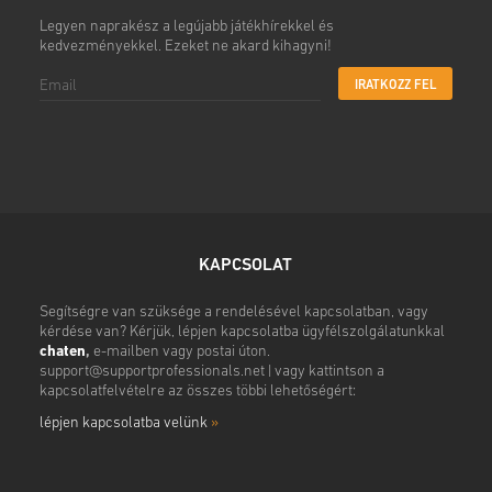
Legyen naprakész a legújabb játékhírekkel és
kedvezményekkel. Ezeket ne akard kihagyni!
IRATKOZZ FEL
KAPCSOLAT
Segítségre van szüksége a rendelésével kapcsolatban, vagy
kérdése van? Kérjük, lépjen kapcsolatba ügyfélszolgálatunkkal
chaten
,
e-mailben vagy postai úton.
support@supportprofessionals.net
| vagy kattintson a
kapcsolatfelvételre az összes többi lehetőségért:
lépjen kapcsolatba velünk
»