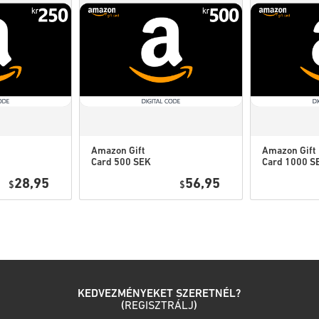
Kapcsolatfelvételi űrlap
Ezeket a letölthető kódokat
Ezeknek a kódoknak nincs
Letölthető tartalom vagy 
rendelkezned kell az erede
Egyes termékekhez több k
Amazon Gift
Amazon Gift
Card 500 SEK
Card 1000 S
Nézd meg a gyors útmutatót fe
Sweden
Sweden
28,95
56,95
$
$
• Válaszd ki a terméket
• Add meg az e-mail címed
• Válaszd ki a kívánt fizetési
• Fejezd be a rendelést
Ezután kapsz egy e-mailt egy
KEDVEZMÉNYEKET SZERETNÉL?
(
REGISZTRÁLJ
)