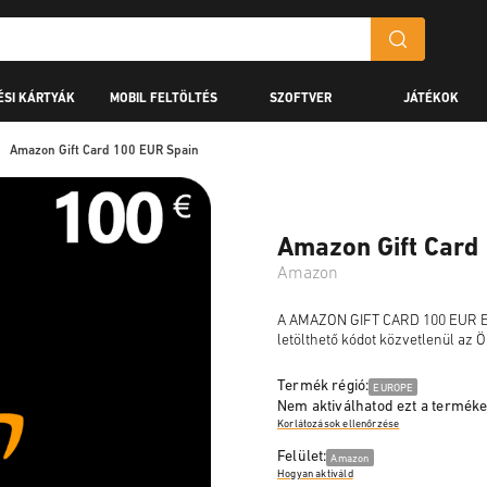
ÉSI KÁRTYÁK
MOBIL FELTÖLTÉS
SZOFTVER
JÁTÉKOK
Amazon Gift Card 100 EUR Spain
Amazon Gift Card
Amazon
A AMAZON GIFT CARD 100 EUR ES eg
letölthető kódot közvetlenül az Ö
Termék régió:
EUROPE
Nem aktiválhatod ezt a terméket 
Korlátozások ellenőrzése
Felület:
Amazon
Hogyan aktiváld