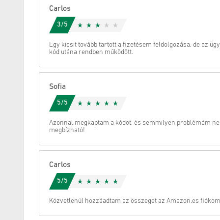
Carlos
Megszünteti
3/5
Egy kicsit tovább tartott a fizetésem feldolgozása, de az ügy
kód utána rendben működött.
Sofia
5/5
Azonnal megkaptam a kódot, és semmilyen problémám nem
megbízható!
Carlos
5/5
Közvetlenül hozzáadtam az összeget az Amazon.es fiókom