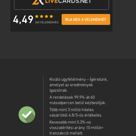
4,49
ÍRJA MEG A VÉLEMÉNYÉT
345 VÉLEMÉNYEK
Kiváló ügyfélélmény – Ígéretünk,
amelyet az eredmények
igazolnak.
A rendelések 99,9%-át 60
másodpercen belül kézbesítjük.
Több mint 3 millió hiteles
vásárlótól 4,8/5-ös értékelés.
Kevesebb mint 0,3%-os
visszatérítési arány 10 millió+
tranzakció mellett.