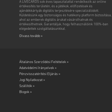
A LIVECARDS sok éves tapasztalattal rendelkezik az online
értékesítés területén, és a játékok, előfizetések és
ajándékkártyák digitális terjesztésére specializálódott.
Küldetésünk egy biztonságos és hatékony platform biztosítása,
ahol az emberek digitális árukat vásárolhatnak és
értékesíthetnek. Garantáljuk, hogy felhasználóink 100%-ban
elégedettek szolgáltatásunkkal.
Olvass tovább »
Általános Szerződési Feltételek »
Adatvédelmi Irányelvek »
Pénzvisszatérítési Eljárás »
Jogi Nyilatkozat »
Szállítók »
Blogok »