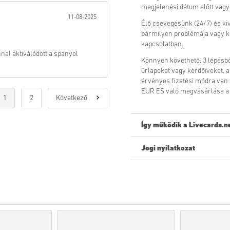
megjelenési dátum előtt vagy 
11-08-2025
Élő csevegésünk (24/7) és ki
bármilyen problémája vagy 
kapcsolatban.
al aktiválódott a spanyol
Könnyen követhető, 3 lépésb
űrlapokat vagy kérdőíveket, a
érvényes fizetési módra van
EUR ES való megvásárlása a 
1
2
Következő
Így működik a Livecards.n
Jogi nyilatkozat
Új vagy a Livecards.net-en? A
Az
előrendelhető
termékek
időpontban szállítjuk ki,
azonnal kézbesítjük.
A kereskedelmi célúnak te
Ön csak digitális terméket
További információért te
Ha bármilyen problémát t