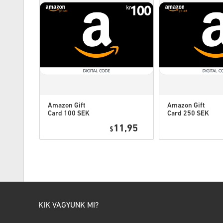
Amazon Gift
Amazon Gift
Card 100 SEK
Card 250 SEK
Sweden
Sweden
0,95
11,95
$
KIK VAGYUNK MI?