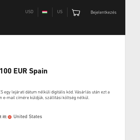
USD
US
Bejelentkezés
 100 EUR Spain
y lejárati dátum nélküli digitális kód. Vásárlás után ezt a
n e-mail címére küldjük, szállítási költség nélkül.
United States
itt: