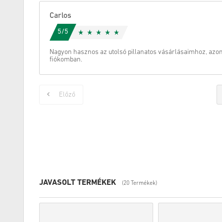
Carlos
5/5
Nagyon hasznos az utolsó pillanatos vásárlásaimhoz, azonn
fiókomban.
Előző
JAVASOLT TERMÉKEK
(20 Termékek)