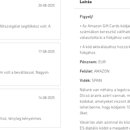
Leírás
20-08-2025
Küld
Figyelj!
• Az Amazon Gift Cards kódja
félszolgálat segítőkész volt. A
számlákon keresztül váltható
választotta ki a fiókjához való
• A kód aktiválásához hozzá k
17-08-2025
fiókjához.
Pénznem:
EUR
Felület:
AMAZON
 volt a beváltással. Nagyon
Vidék:
SPAIN
Nálunk van néhány a legolc
Olcsó áraink azért vannak, 
14-08-2025
kódokat, amelyeket viszont á
lehet benne, hogy kódjaink 10
őket.
hoz, tényleg kényelmes.
Vásárlás után azonnal és kö
ES digitális kódot a megadot