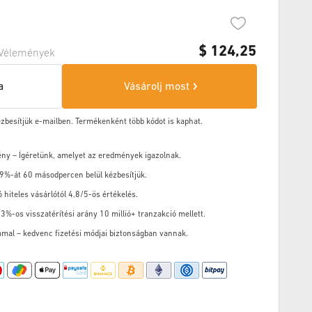
$
124,25
Vélemények
a
Vásárolj most
ézbesítjük e-mailben. Termékenként több kódot is kaphat.
ény – Ígéretünk, amelyet az eredmények igazolnak.
9%-át 60 másodpercen belül kézbesítjük.
ó hiteles vásárlótól 4,8/5-ös értékelés.
3%-os visszatérítési arány 10 millió+ tranzakció mellett.
mal – kedvenc fizetési módjai biztonságban vannak.