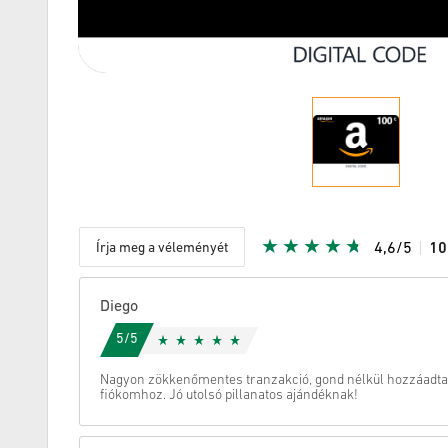
Írja meg a véleményét
4,6/5
1
Adott Star
Diego
5/5
Nagyon zökkenőmentes tranzakció, gond nélkül hozzáadta
fiókomhoz. Jó utolsó pillanatos ajándéknak!