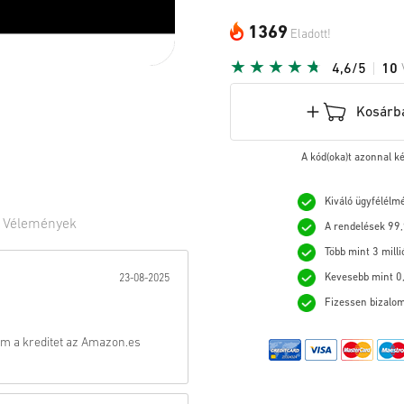
1369
Eladott!
4,6/5
10
Kosárb
A kód(oka)t azonnal k
Kiváló ügyfélélm
0
Vélemények
A rendelések 99,
Több mint 3 milli
:
Kevesebb mint 0,
23-08-2025
Fizessen bizalom
m a kreditet az Amazon.es