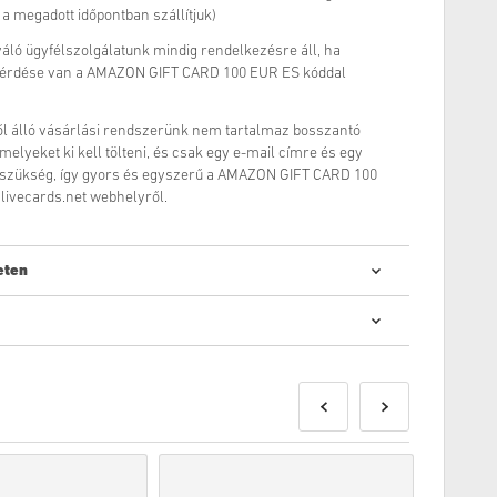
a megadott időpontban szállítjuk)
váló ügyfélszolgálatunk mindig rendelkezésre áll, ha
kérdése van a AMAZON GIFT CARD 100 EUR ES kóddal
ől álló vásárlási rendszerünk nem tartalmaz bosszantó
melyeket ki kell tölteni, és csak egy e-mail címre és egy
 szükség, így gyors és egyszerű a AMAZON GIFT CARD 100
livecards.net webhelyről.
eten
 digitális kódok vásárlása gyors és egyszerű:
et a megjelölt megjelenési dátum előtt vagy a megadott
 míg a raktáron lévő termékeket a biztonsági ellenőrzésekig
kintett vásárlásokat nem fogadjuk el.
 vásárol.
kintse meg
GYIK
-ünket.
apasztal a vásárlás során, kérjük, értesítsen bennünket a