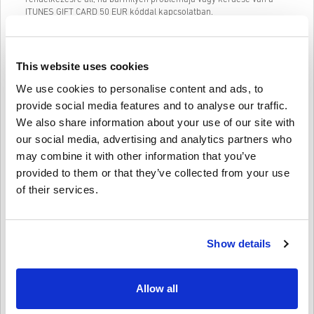
ITUNES GIFT CARD 50 EUR kóddal kapcsolatban.
Könnyen követhető, 3 lépésből álló vásárlási rendszerünk nem
tartalmaz bosszantó űrlapokat vagy kérdőíveket, amelyeket ki kell
tölteni, és csak egy e-mail címre és egy érvényes fizetési módra
This website uses cookies
van szükség, így gyors és egyszerű a ITUNES GIFT CARD 50 EUR
való megvásárlása a livecards.net webhelyről.
We use cookies to personalise content and ads, to
provide social media features and to analyse our traffic.
We also share information about your use of our site with
Így működik a Livecards.neten
our social media, advertising and analytics partners who
may combine it with other information that you’ve
Jogi nyilatkozat
Új vagy a Livecards.net-en? A digitális kódok vásárlása gyors és
provided to them or that they’ve collected from your use
egyszerű:
of their services.
Az
előrendelhető
termékeket a megjelölt megjelenési
dátum előtt vagy a megadott időpontban szállítjuk ki, míg a
Írja meg a véleményét
4,8/5
10
Vélemények
raktáron lévő termékeket a biztonsági ellenőrzésekig
azonnal kézbesítjük.
Show details
A kereskedelmi célúnak tekintett vásárlásokat nem
fogadjuk el.
Stefan
23-08-2025
Ön csak digitális terméket vásárol.
Adott Star:
5/5
További információért tekintse meg
GYIK
-ünket.
Allow all
Ha bármilyen problémát tapasztal a vásárlás során, kérjük,
értesítsen bennünket a
Kapcsolatfelvételi űrlapunk
Semmi gond nem volt, a kódot azonnal elfogadták az osztrák