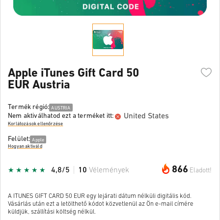
Apple iTunes Gift Card 50
EUR Austria
Termék régió:
AUSTRIA
United States
Nem aktiválhatod ezt a terméket itt:
Korlátozások ellenőrzése
Felület:
Apple
Hogyan aktiváld
866
4,8/5
10
Vélemények
Eladott!
A ITUNES GIFT CARD 50 EUR egy lejárati dátum nélküli digitális kód.
Vásárlás után ezt a letölthető kódot közvetlenül az Ön e-mail címére
küldjük, szállítási költség nélkül.