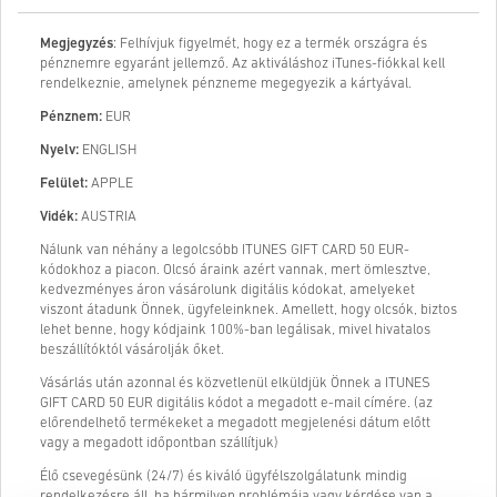
Megjegyzés
: Felhívjuk figyelmét, hogy ez a termék országra és
pénznemre egyaránt jellemző. Az aktiváláshoz iTunes-fiókkal kell
rendelkeznie, amelynek pénzneme megegyezik a kártyával.
Pénznem:
EUR
Nyelv:
ENGLISH
Felület:
APPLE
Vidék:
AUSTRIA
Nálunk van néhány a legolcsóbb ITUNES GIFT CARD 50 EUR-
kódokhoz a piacon. Olcsó áraink azért vannak, mert ömlesztve,
kedvezményes áron vásárolunk digitális kódokat, amelyeket
viszont átadunk Önnek, ügyfeleinknek. Amellett, hogy olcsók, biztos
lehet benne, hogy kódjaink 100%-ban legálisak, mivel hivatalos
beszállítóktól vásárolják őket.
Vásárlás után azonnal és közvetlenül elküldjük Önnek a ITUNES
GIFT CARD 50 EUR digitális kódot a megadott e-mail címére. (az
előrendelhető termékeket a megadott megjelenési dátum előtt
vagy a megadott időpontban szállítjuk)
Élő csevegésünk (24/7) és kiváló ügyfélszolgálatunk mindig
rendelkezésre áll, ha bármilyen problémája vagy kérdése van a