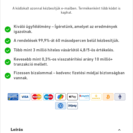
A kód(oka)t azonnal kézbesítjük e-mailben. Termékenként több kódot is
kaphat.
Kiváló ügyfélélmény – Ígéretünk, amelyet az eredmények
igazolnak.
A rendelések 99,9%-át 60 másodpercen belül kézbesítjük.
Több mint 3 millió hiteles vásárlótól 4,8/5-ös értékelés.
Kevesebb mint 0,3%-os visszatérítési arány 10 millió+
tranzakció mellett.
Fizessen bizalommal – kedvenc fizetési módjai biztonságban
vannak.
Leírás