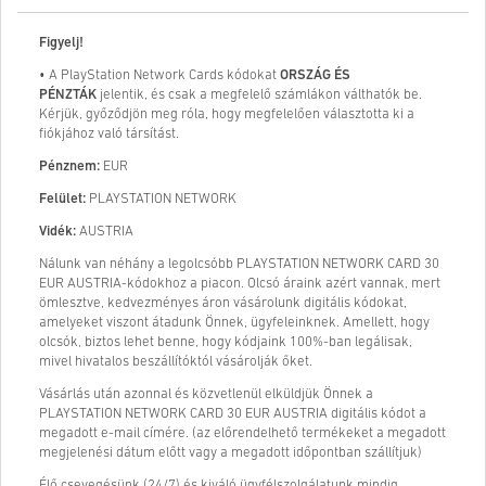
Figyelj!
• A PlayStation Network Cards kódokat
ORSZÁG ÉS
PÉNZTÁK
jelentik, és csak a megfelelő számlákon válthatók be.
Kérjük, győződjön meg róla, hogy megfelelően választotta ki a
fiókjához való társítást.
Pénznem:
EUR
Felület:
PLAYSTATION NETWORK
Vidék:
AUSTRIA
Nálunk van néhány a legolcsóbb PLAYSTATION NETWORK CARD 30
EUR AUSTRIA-kódokhoz a piacon. Olcsó áraink azért vannak, mert
ömlesztve, kedvezményes áron vásárolunk digitális kódokat,
amelyeket viszont átadunk Önnek, ügyfeleinknek. Amellett, hogy
olcsók, biztos lehet benne, hogy kódjaink 100%-ban legálisak,
mivel hivatalos beszállítóktól vásárolják őket.
Vásárlás után azonnal és közvetlenül elküldjük Önnek a
PLAYSTATION NETWORK CARD 30 EUR AUSTRIA digitális kódot a
megadott e-mail címére. (az előrendelhető termékeket a megadott
megjelenési dátum előtt vagy a megadott időpontban szállítjuk)
Élő csevegésünk (24/7) és kiváló ügyfélszolgálatunk mindig