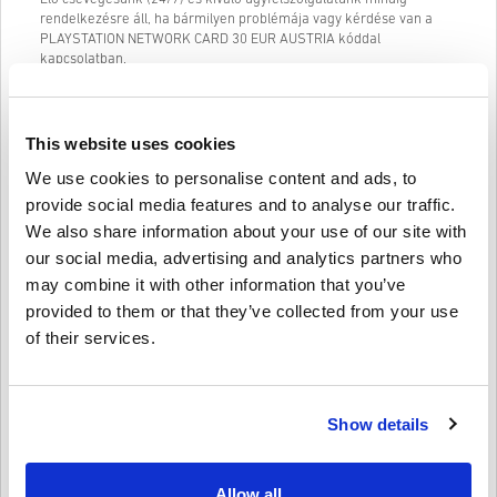
rendelkezésre áll, ha bármilyen problémája vagy kérdése van a
PLAYSTATION NETWORK CARD 30 EUR AUSTRIA kóddal
kapcsolatban.
Könnyen követhető, 3 lépésből álló vásárlási rendszerünk nem
tartalmaz bosszantó űrlapokat vagy kérdőíveket, amelyeket ki kell
tölteni, és csak egy e-mail címre és egy érvényes fizetési módra
This website uses cookies
van szükség, így gyors és egyszerű a PLAYSTATION NETWORK
CARD 30 EUR AUSTRIA való megvásárlása a livecards.net
We use cookies to personalise content and ads, to
webhelyről.
provide social media features and to analyse our traffic.
We also share information about your use of our site with
our social media, advertising and analytics partners who
Így működik a Livecards.neten
may combine it with other information that you’ve
provided to them or that they’ve collected from your use
Jogi nyilatkozat
Új vagy a Livecards.net-en? A digitális kódok vásárlása gyors és
of their services.
egyszerű:
Az
előrendelhető
termékeket a megjelölt megjelenési
dátum előtt vagy a megadott időpontban szállítjuk ki, míg a
Írja meg a véleményét
4,1/5
10
Vélemények
raktáron lévő termékeket a biztonsági ellenőrzésekig
Show details
azonnal kézbesítjük.
A kereskedelmi célúnak tekintett vásárlásokat nem
fogadjuk el.
Stefan
23-08-2025
Ön csak digitális terméket vásárol.
Allow all