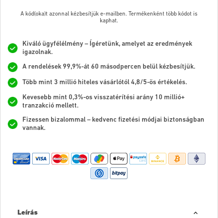
A kód(oka)t azonnal kézbesítjük e-mailben. Termékenként több kódot is
kaphat.
Kiváló ügyfélélmény – Ígéretünk, amelyet az eredmények
igazolnak.
A rendelések 99,9%-át 60 másodpercen belül kézbesítjük.
Több mint 3 millió hiteles vásárlótól 4,8/5-ös értékelés.
Kevesebb mint 0,3%-os visszatérítési arány 10 millió+
tranzakció mellett.
Fizessen bizalommal – kedvenc fizetési módjai biztonságban
vannak.
Leírás