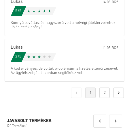
Lukas
14-08-2025
5/5
Könnyű beváltás, és nagyszerű volt a hétvégi játékterveimhez.
Jó ár-érték arány!
Lukas
11-08-2025
3/5
A kód érvényes, de voltak problémáim a fizetés ellenőrzésével.
Az ügyfélszolgálat azonban segítőkész volt.
1
2
JAVASOLT TERMÉKEK
(20 Termékek)