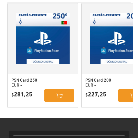
PSN Card 250
PSN Card 200
EUR -
EUR -
PlayStation
PlayStation
281,25
227,25
Network
$
Network
$
Portugal
Portugal