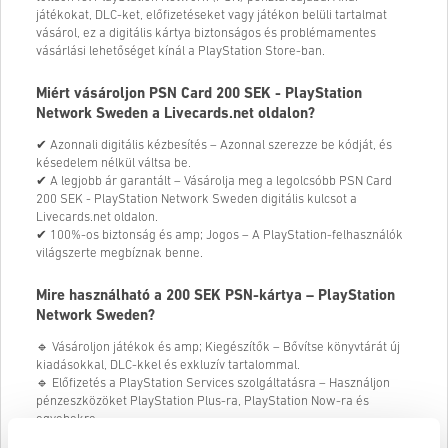
játékokat, DLC-ket, előfizetéseket vagy játékon belüli tartalmat
vásárol, ez a digitális kártya biztonságos és problémamentes
vásárlási lehetőséget kínál a PlayStation Store-ban.
Miért vásároljon PSN Card 200 SEK - PlayStation
Network Sweden a Livecards.net oldalon?
✔ Azonnali digitális kézbesítés – Azonnal szerezze be kódját, és
késedelem nélkül váltsa be.
✔ A legjobb ár garantált – Vásárolja meg a legolcsóbb PSN Card
200 SEK - PlayStation Network Sweden digitális kulcsot a
Livecards.net oldalon.
✔ 100%-os biztonság és amp; Jogos – A PlayStation-felhasználók
világszerte megbíznak benne.
Mire használható a 200 SEK PSN-kártya – PlayStation
Network Sweden?
🔹 Vásároljon játékok és amp; Kiegészítők – Bővítse könyvtárát új
kiadásokkal, DLC-kkel és exkluzív tartalommal.
🔹 Előfizetés a PlayStation Services szolgáltatásra – Használjon
pénzeszközöket PlayStation Plus-ra, PlayStation Now-ra és
egyebekre.
🔹 Béreljen vagy vásároljon filmeket és filmeket; TV-műsorok –