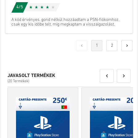
4/5
A kód érvényes, gond nélkül hozzáadtam a PSN-fiókomhoz,
csak egy kis időbe telt, míg megkaptam a visszaigazolást.
1
2
JAVASOLT TERMÉKEK
(20 Termékek)