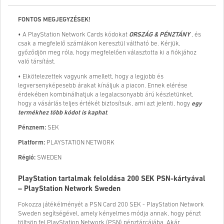
FONTOS MEGJEGYZÉSEK!
• A PlayStation Network Cards kódokat
ORSZÁG & PÉNZTÁNY
, és
csak a megfelelő számlákon keresztül váltható be. Kérjük,
győződjön meg róla, hogy megfelelően választotta ki a fiókjához
való társítást.
• Elkötelezettek vagyunk amellett, hogy a legjobb és
legversenyképesebb árakat kínáljuk a piacon. Ennek elérése
érdekében kombinálhatjuk a legalacsonyabb árú készletünket,
hogy a vásárlás teljes értékét biztosítsuk, ami azt jelenti, hogy
egy
termékhez több kódot is kaphat
.
Pénznem:
SEK
Platform:
PLAYSTATION NETWORK
Régió:
SWEDEN
PlayStation tartalmak feloldása 200 SEK PSN-kártyával
– PlayStation Network Sweden
Fokozza játékélményét a PSN Card 200 SEK - PlayStation Network
Sweden segítségével, amely kényelmes módja annak, hogy pénzt
töltsön fel PlayStation Network (PSN) pénztárcájába. Akár