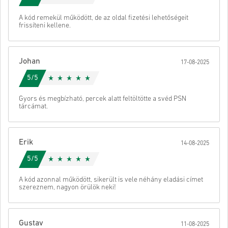
👇
Küld
Megszünteti
A kód remekül működött, de az oldal fizetési lehetőségeit
• Válaszd ki a terméket
frissíteni kellene.
• Add meg az e-mail címed
• Válaszd ki a kívánt fizetési módot
• Fejezd be a rendelést
Johan
17-08-2025
Ezután kapsz egy e-mailt egy biztonságos linkkel a kódod
eléréséhez.
5/5
Gyors és megbízható, percek alatt feltöltötte a svéd PSN
tárcámat.
Erik
14-08-2025
5/5
A kód azonnal működött, sikerült is vele néhány eladási címet
szereznem, nagyon örülök neki!
Gustav
11-08-2025