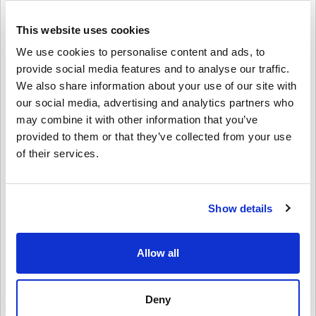
Élvezze a szórakoztató tartalmakat közvetlenül a PlayStation Store
áruházból.
This website uses cookies
🔹 Fokozza kedvenc játékait – Vásároljon játékon belüli valutát,
skineket és egyéb digitális tárgyakat.
We use cookies to personalise content and ads, to
provide social media features and to analyse our traffic.
Hogyan válthat be 200 SEK PSN-kártyát – PlayStation
We also share information about your use of our site with
Network Sweden?
our social media, advertising and analytics partners who
1️⃣ Jelentkezzen be PSN-fiókjába – Hozzáférés a konzolon vagy a
may combine it with other information that you’ve
PlayStation Store webhelyén keresztül.
2️⃣ Navigáljon a ‘Kódok beváltása’ – A PlayStation Store menüjében
provided to them or that they’ve collected from your use
található.
of their services.
3️⃣ Adja meg digitális kódját – Adja meg a vásárlás után kapott 12
számjegyű kódot.
4️⃣ Élvezze új pénzeszközeit – Azonnal hozzáadva a PSN-
pénztárcához, és bármilyen PlayStation tartalomhoz használható.
Show details
Vásároljon
PSN-kártyát, 200 SEK PSN-kártyát –
PlayStation Network Sweden
ma!
Allow all
Gyors és biztonságos hozzáférést kap a PlayStation Store-hoz, és
élvezze a játék, előfizetés és szórakozás szabadságát a saját
feltételeid szerint. Fogja meg PSN Card 200 SEK – PlayStation
Deny
Network Sweden digitális kulcsát most a Livecards.net webhelyről,
és kezdjen el játszani még ma!