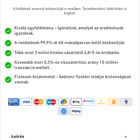
A kód(oka)t azonnal kézbesítjük e-mailben. Termékenként több kódot is
kaphat.
Kiváló ügyfélélmény – Ígéretünk, amelyet az eredmények
igazolnak.
A rendelések 99,9%-át 60 másodpercen belül kézbesítjük.
Több mint 3 millió hiteles vásárlótól 4,8/5-ös értékelés.
Kevesebb mint 0,3%-os visszatérítési arány 10 millió+
tranzakció mellett.
Fizessen bizalommal – kedvenc fizetési módjai biztonságban
vannak.
Leírás