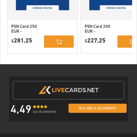
PSN Card 250
PSN Card 200
EUR -
EUR -
PlayStation
PlayStation
281,25
227,25
Network
$
Network
$
Portugal
Portugal
4,49
ÍRJA MEG A VÉLEMÉNYÉT
345 VÉLEMÉNYEK