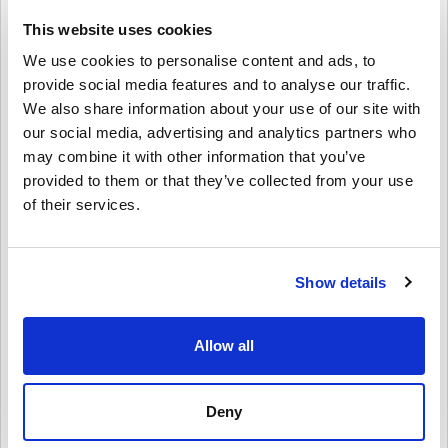
kontrolere, slušalice i još mnogo toga.
This website uses cookies
Savršeno za darivanje
We use cookies to personalise content and ads, to
Želiš iznenaditi prijatelja ili člana obitelji?
provide social media features and to analyse our traffic.
We also share information about your use of our site with
Jednostavno odaberi iznos, personaliziraj ga dizajnom i porukom te
pošalji Xbox poklon karticu putem e-maila ili ju isprintaj. To je brz,
our social media, advertising and analytics partners who
fleksibilan i promišljen dar – savršen za rođendane, blagdane ili
may combine it with other information that you’ve
bilo koju drugu priliku.
provided to them or that they’ve collected from your use
of their services.
Kako iskoristiti Xbox Gift Card 30 GBP UK?
1. Prijavi se na svoj Microsoft/Xbox račun
2. Otvori Microsoft Store ili koristi svoj Xbox konzolu
3. Odaberi „Iskoristi kod” i unesi 25-znamenkasti kod
Show details
4. Gotovo! Tvoj saldo se odmah ažurira
Kupi Xbox Gift Card 30 GBP UK danas!
Allow all
Bilo da kupuješ novu igru, obnavljaš Game Pass ili nabavljaš Xbox
opremu, ova poklon kartica pokriva sve. Nabavi svoj Xbox Gift Card
30 GBP UK digitalni ključ sada na Livecards.net i uživaj u svemu što
Deny
Xbox nudi!