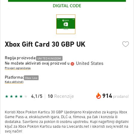
Xbox Gift Card 30 GBP UK
Regija proizvoda:
UNITED KINGDOM
United States
Ne možete aktivirati ovaj proizvod u
Provjeri ograničenja
Platforma:
Xbox Live
Kako aktivirati
914
4,1/5
10
Recenzije
prodano!
Koristi Xbox Poklon Karticu 30 GBP Ujedinjeno Kraljevstvo za kupnju Xbox
Game Pass-a, ekskluzivnih igara, DLC-a, filmova, pa čak i konzola ili
dodataka. Savršeno za poklon ili osobnu upotrebu. Kupi najjeftiniji digitalni
ključ za Xbox Poklon Karticu sada na Livecards.net i iskoristi svoj kredit na
svoj način!