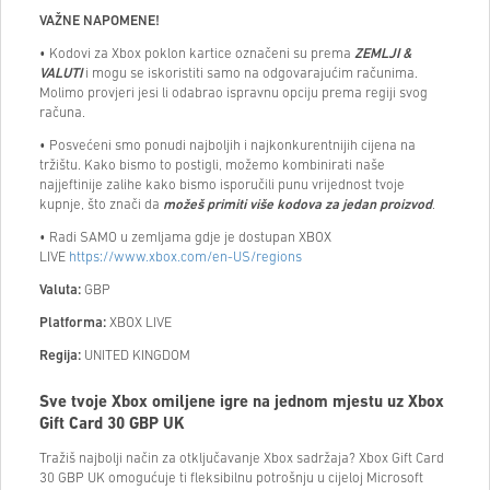
VAŽNE NAPOMENE!
• Kodovi za Xbox poklon kartice označeni su prema
ZEMLJI &
VALUTI
i mogu se iskoristiti samo na odgovarajućim računima.
Molimo provjeri jesi li odabrao ispravnu opciju prema regiji svog
računa.
• Posvećeni smo ponudi najboljih i najkonkurentnijih cijena na
tržištu. Kako bismo to postigli, možemo kombinirati naše
najjeftinije zalihe kako bismo isporučili punu vrijednost tvoje
kupnje, što znači da
možeš primiti više kodova za jedan proizvod
.
• Radi SAMO u zemljama gdje je dostupan XBOX
LIVE
https://www.xbox.com/en-US/regions
Valuta:
GBP
Platforma:
XBOX LIVE
Regija:
UNITED KINGDOM
Sve tvoje Xbox omiljene igre na jednom mjestu uz Xbox
Gift Card 30 GBP UK
Tražiš najbolji način za otključavanje Xbox sadržaja? Xbox Gift Card
30 GBP UK omogućuje ti fleksibilnu potrošnju u cijeloj Microsoft