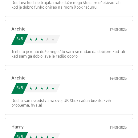
Poslati
Možemo li vam pomoći oko nečega?
Dostava koda je trajala malo duže nego što sam očekivao, ali
• Unesi svoju e-mail adresu
kod je dobro funkcionirao na mom Xbox računu.
• Odaberi željeni način plaćanja
• Dovrši narudžbu
Nakon toga dobit ćeš e-mail sa sigurnom poveznicom za pristup
Archie
17-08-2025
svom kodu.
3/5
Trebalo je malo duže nego što sam se nadao da dobijem kod, ali
kad sam ga dobio, sve je radilo dobro.
Archie
14-08-2025
5/5
Dodao sam sredstva na svoj UK Xbox račun bez ikakvih
problema, hvala!
Harry
11-08-2025
5/5