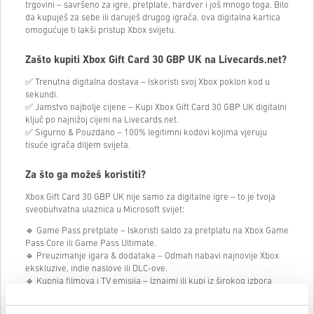
trgovini – savršeno za igre, pretplate, hardver i još mnogo toga. Bilo
da kupuješ za sebe ili daruješ drugog igrača, ova digitalna kartica
omogućuje ti lakši pristup Xbox svijetu.
Zašto kupiti Xbox Gift Card 30 GBP UK na Livecards.net?
✅ Trenutna digitalna dostava – Iskoristi svoj Xbox poklon kod u
sekundi.
✅ Jamstvo najbolje cijene – Kupi Xbox Gift Card 30 GBP UK digitalni
ključ po najnižoj cijeni na Livecards.net.
✅ Sigurno & Pouzdano – 100% legitimni kodovi kojima vjeruju
tisuće igrača diljem svijeta.
Za što ga možeš koristiti?
Xbox Gift Card 30 GBP UK nije samo za digitalne igre – to je tvoja
sveobuhvatna ulaznica u Microsoft svijet:
🔹 Game Pass pretplate – Iskoristi saldo za pretplatu na Xbox Game
Pass Core ili Game Pass Ultimate.
🔹 Preuzimanje igara & dodataka – Odmah nabavi najnovije Xbox
ekskluzive, indie naslove ili DLC-ove.
🔹 Kupnja filmova i TV emisija – Iznajmi ili kupi iz širokog izbora
popularne zabave.
🔹 Kupnja hardvera & dodataka – Iskoristi saldo za konzole,