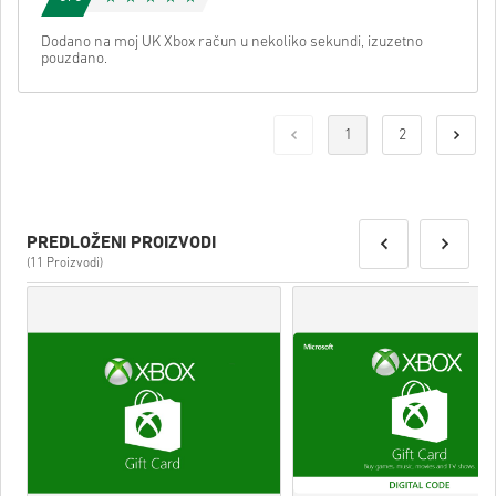
Dodano na moj UK Xbox račun u nekoliko sekundi, izuzetno
pouzdano.
1
2
PREDLOŽENI PROIZVODI
(11 Proizvodi)