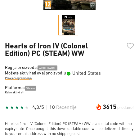
Hearts of Iron IV (Colonel
Edition) PC (STEAM) WW
Regija proizvoda:
WORLDWIDE
United States
Možete aktivirati ovaj proizvod u
Provjeri ograničenja
Platforma:
Steam
Kako aktivirati
3615
4,3/5
10
Recenzije
prodano!
Hearts of Iron IV (Colonel Edition) PC (STEAM) WW is a digital code with no
expiry date. Once bought, this downloadable code will be delivered directly
to your email address with no shipping cost.