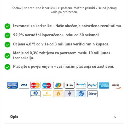
Kod(ovi) se trenutno isporučuju e-poštom. Možete primiti više od jednog
koda po proizvodu.
Izvrsnost za korisnike – Naše obećanje potvrđeno rezultatima.
99,9% narudžbi isporučeno u roku od 60 sekundi.
Ocjena 4,8/5 od više od 3 milijuna verificiranih kupaca.
Manje od 0,3% zahtjeva za povratom među 10 milijuna+
transakcija.
Plaćajte s povjerenjem – vaši načini plaćanja su zaštićeni.
Opis