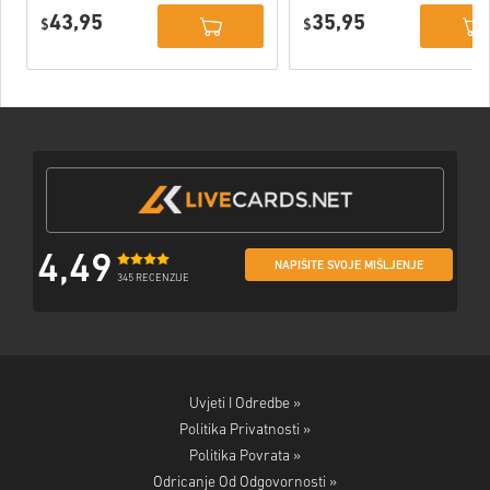
Deluxe Edition
PC (STEAM)
43,95
35,95
PC (STEAM)
$
$
4,49
NAPIŠITE SVOJE MIŠLJENJE
345 RECENZIJE
Uvjeti I Odredbe »
Politika Privatnosti »
Politika Povrata »
Odricanje Od Odgovornosti »