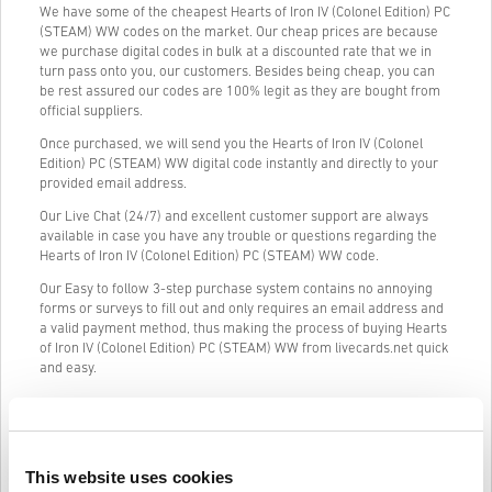
We have some of the cheapest Hearts of Iron IV (Colonel Edition) PC
(STEAM) WW codes on the market. Our cheap prices are because
we purchase digital codes in bulk at a discounted rate that we in
turn pass onto you, our customers. Besides being cheap, you can
be rest assured our codes are 100% legit as they are bought from
official suppliers.
Once purchased, we will send you the Hearts of Iron IV (Colonel
Edition) PC (STEAM) WW digital code instantly and directly to your
provided email address.
Our Live Chat (24/7) and excellent customer support are always
available in case you have any trouble or questions regarding the
Hearts of Iron IV (Colonel Edition) PC (STEAM) WW code.
Our Easy to follow 3-step purchase system contains no annoying
forms or surveys to fill out and only requires an email address and
a valid payment method, thus making the process of buying Hearts
of Iron IV (Colonel Edition) PC (STEAM) WW from livecards.net quick
and easy.
Informacije i upute
This website uses cookies
Odricanje