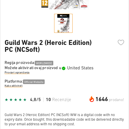
Guild Wars 2 (Heroic Edition)
PC (NCSoft)
Regija proizvoda:
WORLDWIDE
United States
Možete aktivirati ovaj proizvod u
Provjeri ograničenja
Platforma:
Official Website
Kako aktivirati
1646
4,8/5
10
Recenzije
prodano!
Guild Wars 2 (Heroic Edition) PC (NCSoft) WW is a digital code with no
expiry date. Once bought, this downloadable code will be delivered directly
to your email address with no shipping cost.