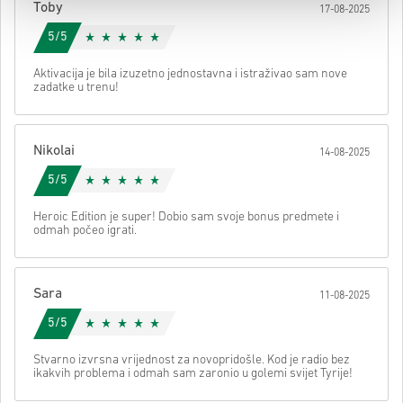
Toby
17-08-2025
svom kodu.
5/5
Aktivacija je bila izuzetno jednostavna i istraživao sam nove
zadatke u trenu!
Nikolai
14-08-2025
5/5
Heroic Edition je super! Dobio sam svoje bonus predmete i
odmah počeo igrati.
Sara
11-08-2025
5/5
Stvarno izvrsna vrijednost za novopridošle. Kod je radio bez
ikakvih problema i odmah sam zaronio u golemi svijet Tyrije!