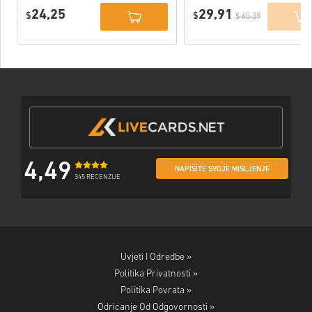
PC (Official
PC (Official
24,25
29,91
Website) EU
$
Website) EU
$
$ 65,39
4,49
NAPIŠITE SVOJE MIŠLJENJE
345 RECENZIJE
Uvjeti I Odredbe »
Politika Privatnosti »
Politika Povrata »
Odricanje Od Odgovornosti »