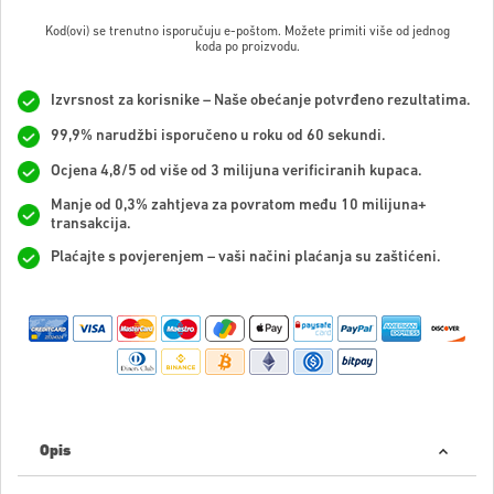
Kod(ovi) se trenutno isporučuju e-poštom. Možete primiti više od jednog
koda po proizvodu.
Izvrsnost za korisnike – Naše obećanje potvrđeno rezultatima.
99,9% narudžbi isporučeno u roku od 60 sekundi.
Ocjena 4,8/5 od više od 3 milijuna verificiranih kupaca.
Manje od 0,3% zahtjeva za povratom među 10 milijuna+
transakcija.
Plaćajte s povjerenjem – vaši načini plaćanja su zaštićeni.
Opis