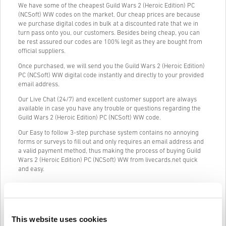
We have some of the cheapest Guild Wars 2 (Heroic Edition) PC
(NCSoft) WW codes on the market. Our cheap prices are because
we purchase digital codes in bulk at a discounted rate that we in
turn pass onto you, our customers. Besides being cheap, you can
be rest assured our codes are 100% legit as they are bought from
official suppliers.
Once purchased, we will send you the Guild Wars 2 (Heroic Edition)
PC (NCSoft) WW digital code instantly and directly to your provided
email address.
Our Live Chat (24/7) and excellent customer support are always
available in case you have any trouble or questions regarding the
Guild Wars 2 (Heroic Edition) PC (NCSoft) WW code.
Our Easy to follow 3-step purchase system contains no annoying
forms or surveys to fill out and only requires an email address and
a valid payment method, thus making the process of buying Guild
Wars 2 (Heroic Edition) PC (NCSoft) WW from livecards.net quick
and easy.
Informacije i upute
This website uses cookies
Odricanje