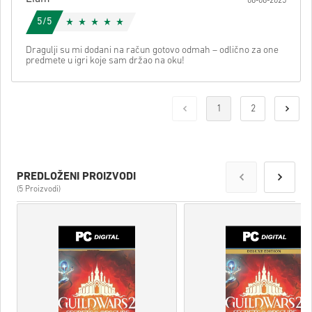
08-08-2025
5/5
Dragulji su mi dodani na račun gotovo odmah – odlično za one
predmete u igri koje sam držao na oku!
1
2
PREDLOŽENI PROIZVODI
(5 Proizvodi)