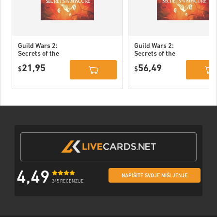
Guild Wars 2:
Guild Wars 2:
Secrets of the
Secrets of the
Obscure DLC PC
Obscure Deluxe
21,95
56,49
EU
$
Edition DLC PC
$
EU
4,49
NAPIŠITE SVOJE MIŠLJENJE
345 RECENZIJE