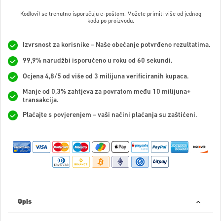
Kod(ovi) se trenutno isporučuju e-poštom. Možete primiti više od jednog
koda po proizvodu.
Izvrsnost za korisnike – Naše obećanje potvrđeno rezultatima.
99,9% narudžbi isporučeno u roku od 60 sekundi.
Ocjena 4,8/5 od više od 3 milijuna verificiranih kupaca.
Manje od 0,3% zahtjeva za povratom među 10 milijuna+
transakcija.
Plaćajte s povjerenjem – vaši načini plaćanja su zaštićeni.
Opis