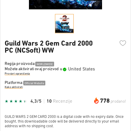
Guild Wars 2 Gem Card 2000
PC (NCSoft) WW
Regija proizvoda:
WORLDWIDE
United States
Možete aktivirati ovaj proizvod u
Provjeri ograničenja
Platforma:
Official Website
Kako aktivirati
778
4,3/5
10
Recenzije
prodano!
GUILD WARS 2 GEM CARD 2000 is a digital code with no expiry date. Once
bought, this downloadable code will be delivered directly to your email
address with no shipping cost.