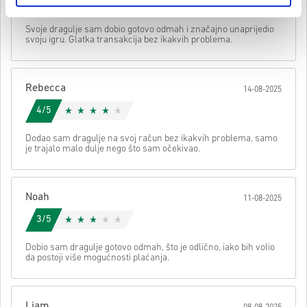
5/5
• Odaberi svoj proizvod
Poslati
Možemo li vam pomoći oko nečega?
Svoje dragulje sam dobio gotovo odmah i značajno unaprijedio
• Unesi svoju e-mail adresu
svoju igru. Glatka transakcija bez ikakvih problema.
• Odaberi željeni način plaćanja
• Dovrši narudžbu
Nakon toga dobit ćeš e-mail sa sigurnom poveznicom za pristup
Rebecca
14-08-2025
svom kodu.
4/5
Dodao sam dragulje na svoj račun bez ikakvih problema, samo
je trajalo malo dulje nego što sam očekivao.
Noah
11-08-2025
3/5
Dobio sam dragulje gotovo odmah, što je odlično, iako bih volio
da postoji više mogućnosti plaćanja.
Liam