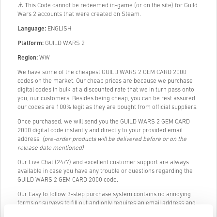
⚠️ This Code cannot be redeemed in-game (or on the site) for Guild
Wars 2 accounts that were created on Steam.
Language:
ENGLISH
Platform:
GUILD WARS 2
Region:
WW
We have some of the cheapest GUILD WARS 2 GEM CARD 2000
codes on the market. Our cheap prices are because we purchase
digital codes in bulk at a discounted rate that we in turn pass onto
you, our customers. Besides being cheap, you can be rest assured
our codes are 100% legit as they are bought from official suppliers.
Once purchased, we will send you the GUILD WARS 2 GEM CARD
2000 digital code instantly and directly to your provided email
address.
(pre-order products will be delivered before or on the
release date mentioned)
Our Live Chat (24/7) and excellent customer support are always
available in case you have any trouble or questions regarding the
GUILD WARS 2 GEM CARD 2000 code.
Our Easy to follow 3-step purchase system contains no annoying
forms or surveys to fill out and only requires an email address and
a valid payment method, thus making the process of buying GUILD