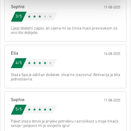
svom kodu.
Sophie
17-08-2025
3/5
Lijepi dodatni zapisi, ali cijena mi se činila malo previsokom za
ono što dobijete.
Ella
14-08-2025
4/5
Staza Spa je odličan dodatak, stvarno izazovna! Aktivacija je bila
jednostavna.
Sophie
11-08-2025
5/5
Paket staza donio je prijeko potrebnu raznolikost u moje trkaće
sesije i potpuno mi je osvježio igru!