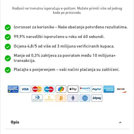
Kod(ovi) se trenutno isporučuju e-poštom. Možete primiti više od jednog
koda po proizvodu.
Izvrsnost za korisnike – Naše obećanje potvrđeno rezultatima.
99,9% narudžbi isporučeno u roku od 60 sekundi.
Ocjena 4,8/5 od više od 3 milijuna verificiranih kupaca.
Manje od 0,3% zahtjeva za povratom među 10 milijuna+
transakcija.
Plaćajte s povjerenjem – vaši načini plaćanja su zaštićeni.
Opis