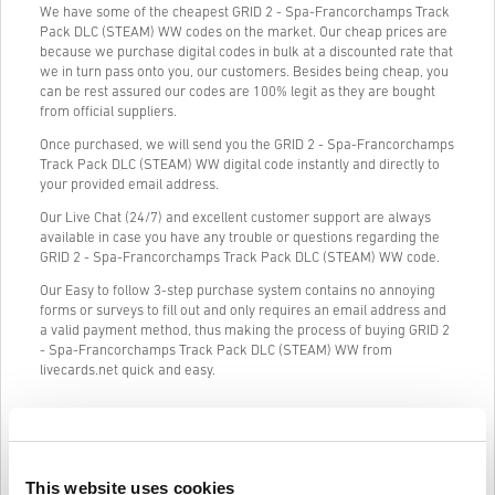
We have some of the cheapest GRID 2 - Spa-Francorchamps Track
Pack DLC (STEAM) WW codes on the market. Our cheap prices are
because we purchase digital codes in bulk at a discounted rate that
we in turn pass onto you, our customers. Besides being cheap, you
can be rest assured our codes are 100% legit as they are bought
from official suppliers.
Once purchased, we will send you the GRID 2 - Spa-Francorchamps
Track Pack DLC (STEAM) WW digital code instantly and directly to
your provided email address.
Our Live Chat (24/7) and excellent customer support are always
available in case you have any trouble or questions regarding the
GRID 2 - Spa-Francorchamps Track Pack DLC (STEAM) WW code.
Our Easy to follow 3-step purchase system contains no annoying
forms or surveys to fill out and only requires an email address and
a valid payment method, thus making the process of buying GRID 2
- Spa-Francorchamps Track Pack DLC (STEAM) WW from
livecards.net quick and easy.
Informacije i upute
This website uses cookies
Odricanje