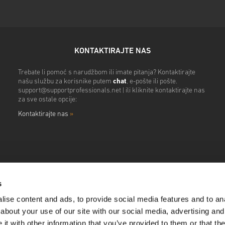
KONTAKTIRAJTE NAS
Trebate li pomoć s narudžbom ili imate pitanja? Kontaktirajte
našu službu za korisnike putem
chat
, e-pošte ili pošte.
support@supportprofessionals.net
| ili kliknite kontaktirajte nas
za sve ostale opcije:
Kontaktirajte nas
»
s
ise content and ads, to provide social media features and to anal
about your use of our site with our social media, advertising and
t with other information that you’ve provided to them or that the