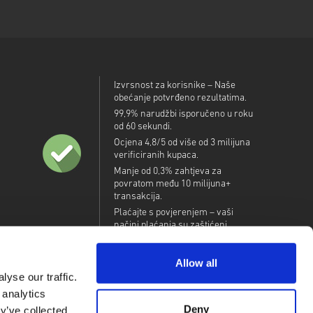
Izvrsnost za korisnike – Naše
obećanje potvrđeno rezultatima.
99,9% narudžbi isporučeno u roku
od 60 sekundi.
Ocjena 4,8/5 od više od 3 milijuna
verificiranih kupaca.
Manje od 0,3% zahtjeva za
povratom među 10 milijuna+
transakcija.
Plaćajte s povjerenjem – vaši
načini plaćanja su zaštićeni.
Allow all
yse our traffic.
 analytics
Deny
y’ve collected