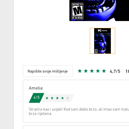
Napišite svoje mišljenje
4,7/5
1
S obzirom
Amelia
4/5
Strašno kao i uvijek! Kod sam dobio brzo, ali imao sam malu
brzo riješena.