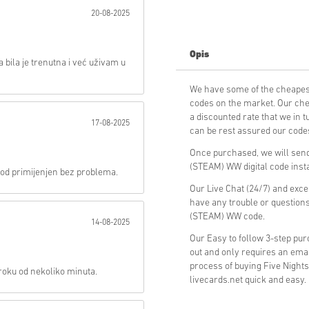
20-08-2025
Poslati
Opis
 bila je trenutna i već uživam u
We have some of the cheapest
codes on the market. Our che
a discounted rate that we in 
17-08-2025
can be rest assured our codes
Once purchased, we will send 
(STEAM) WW digital code insta
Kod primijenjen bez problema.
Our Live Chat (24/7) and exce
have any trouble or questions
(STEAM) WW code.
14-08-2025
Our Easy to follow 3-step pu
out and only requires an ema
process of buying Five Night
 roku od nekoliko minuta.
livecards.net quick and easy.