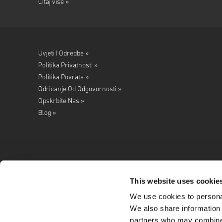
Čitaj više »
Uvjeti I Odredbe »
Politika Privatnosti »
Politika Povrata »
Odricanje Od Odgovornosti »
Opskrbite Nas »
Blog »
This website uses cookie
We use cookies to personal
Pratite nas na
We also share information 
partners who may combine i