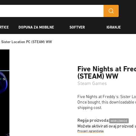
RTICE
DOPUNA ZA MOBILNE
SOFTVER
IGRANJE
s: Sister Location PC (STEAM) WW
Five Nights at Fre
(STEAM) WW
Steam Games
Five Nights at Freddy's: Sister L
Once bought, this downloadable c
shipping cost.
Regija proizvoda:
WORLDWIDE
Možete aktivirati ovaj proizvod 
Provjeri ograničenja