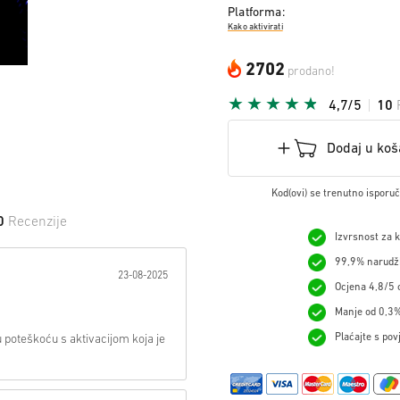
Platforma:
Kako aktivirati
2702
prodano!
4,7/5
10
Dodaj u koš
Kod(ovi) se trenutno isporu
0
Recenzije
Izvrsnost za 
 na Zvijezdu:
99,9% narudžb
23-08-2025
Ocjena 4,8/5 o
Manje od 0,3%
Plaćajte s pov
 poteškoću s aktivacijom koja je