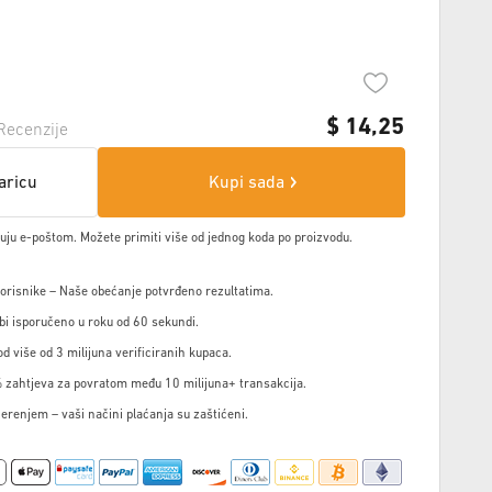
$
14,25
Recenzije
aricu
Kupi sada
čuju e-poštom. Možete primiti više od jednog koda po proizvodu.
korisnike – Naše obećanje potvrđeno rezultatima.
i isporučeno u roku od 60 sekundi.
d više od 3 milijuna verificiranih kupaca.
 zahtjeva za povratom među 10 milijuna+ transakcija.
jerenjem – vaši načini plaćanja su zaštićeni.