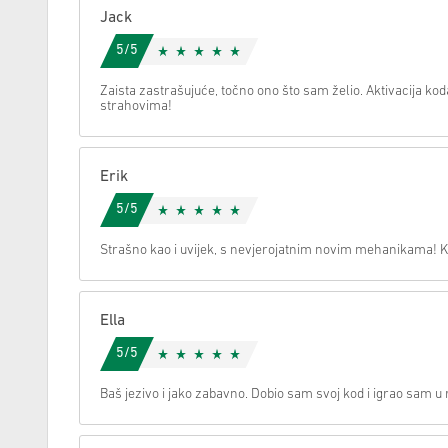
Jack
Možemo li vam pomoći oko nečega?
5/5
Zaista zastrašujuće, točno ono što sam želio. Aktivacija koda
strahovima!
Erik
5/5
Strašno kao i uvijek, s nevjerojatnim novim mehanikama! 
Ella
5/5
Baš jezivo i jako zabavno. Dobio sam svoj kod i igrao sam u