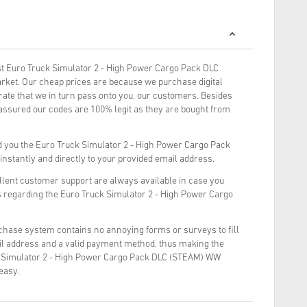
t Euro Truck Simulator 2 - High Power Cargo Pack DLC
ket. Our cheap prices are because we purchase digital
 rate that we in turn pass onto you, our customers. Besides
 assured our codes are 100% legit as they are bought from
 you the Euro Truck Simulator 2 - High Power Cargo Pack
nstantly and directly to your provided email address.
llent customer support are always available in case you
s regarding the Euro Truck Simulator 2 - High Power Cargo
rchase system contains no annoying forms or surveys to fill
il address and a valid payment method, thus making the
k Simulator 2 - High Power Cargo Pack DLC (STEAM) WW
easy.