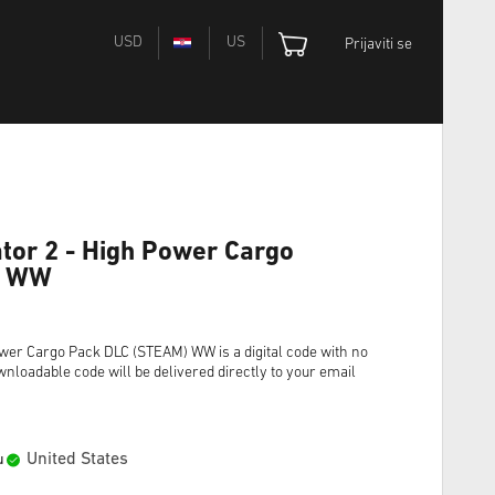
USD
US
Prijaviti se
tor 2 - High Power Cargo
) WW
ower Cargo Pack DLC (STEAM) WW is a digital code with no
wnloadable code will be delivered directly to your email
United States
u