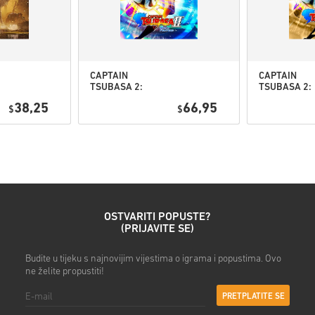
Pogledaj brzi vodič iznad ili s
• Odaberi svoj proizvod
• Unesi svoju e-mail adresu
• Odaberi željeni način plaća
• Dovrši narudžbu
CAPTAIN
CAPTAIN
TSUBASA 2:
TSUBASA 2:
WORLD
WORLD
Nakon toga dobit ćeš e-mail
38,25
66,95
$
FIGHTERS PC
$
FIGHTERS
(STEAM) EU
Deluxe Editi
PC (STEAM) 
OSTVARITI POPUSTE?
(PRIJAVITE SE)
Budite u tijeku s najnovijim vijestima o igrama i popustima. Ovo
ne želite propustiti!
PRETPLATITE SE