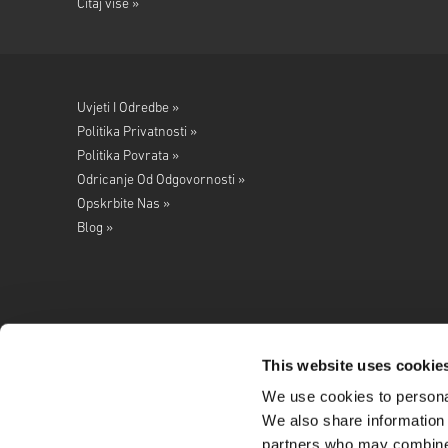
Čitaj više »
Uvjeti I Odredbe »
Politika Privatnosti »
Politika Povrata »
Odricanje Od Odgovornosti »
Opskrbite Nas »
Blog »
This website uses cookie
We use cookies to personal
Pratite nas na
We also share information 
partners who may combine i