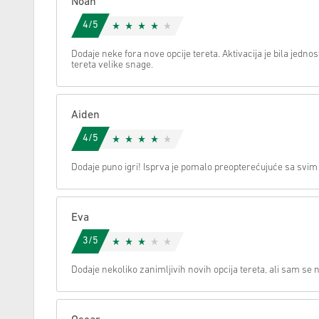
Noah
4/5
Možemo li vam pomoći oko nečega?
Dodaje neke fora nove opcije tereta. Aktivacija je bila jednos
tereta velike snage.
Aiden
4/5
Dodaje puno igri! Isprva je pomalo preopterećujuće sa svim
Eva
3/5
Dodaje nekoliko zanimljivih novih opcija tereta, ali sam se