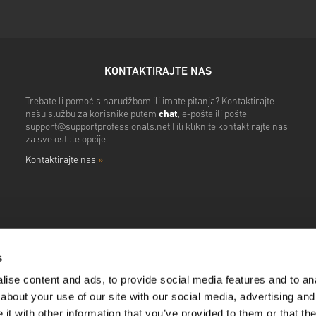
KONTAKTIRAJTE NAS
Trebate li pomoć s narudžbom ili imate pitanja? Kontaktirajte
našu službu za korisnike putem
chat
, e-pošte ili pošte.
support@supportprofessionals.net
| ili kliknite kontaktirajte nas
za sve ostale opcije:
Kontaktirajte nas
»
s
ise content and ads, to provide social media features and to anal
about your use of our site with our social media, advertising and
t with other information that you’ve provided to them or that the