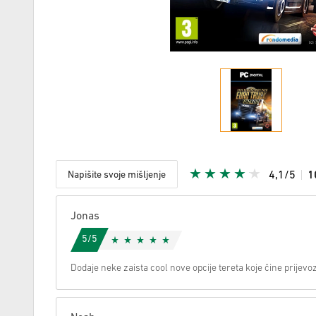
Napišite svoje mišljenje
4,1/5
1
S obzirom
Jonas
5/5
Dodaje neke zaista cool nove opcije tereta koje čine prijevoz 