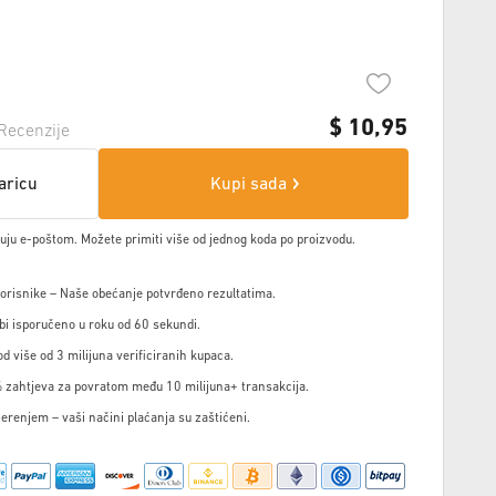
$
10,95
Recenzije
aricu
Kupi sada
čuju e-poštom. Možete primiti više od jednog koda po proizvodu.
korisnike – Naše obećanje potvrđeno rezultatima.
i isporučeno u roku od 60 sekundi.
d više od 3 milijuna verificiranih kupaca.
 zahtjeva za povratom među 10 milijuna+ transakcija.
jerenjem – vaši načini plaćanja su zaštićeni.