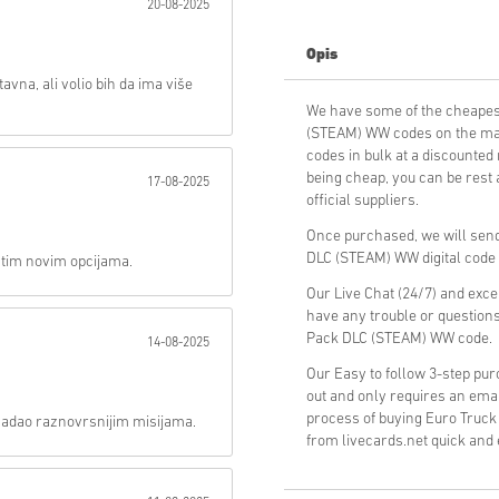
20-08-2025
Poslati
Opis
tavna, ali volio bih da ima više
We have some of the cheapes
(STEAM) WW codes on the mar
codes in bulk at a discounted
being cheap, you can be rest
17-08-2025
official suppliers.
Once purchased, we will send
DLC (STEAM) WW digital code i
 tim novim opcijama.
Our Live Chat (24/7) and exce
have any trouble or question
Pack DLC (STEAM) WW code.
14-08-2025
Our Easy to follow 3-step pu
out and only requires an ema
process of buying Euro Truc
 nadao raznovrsnijim misijama.
from livecards.net quick and 