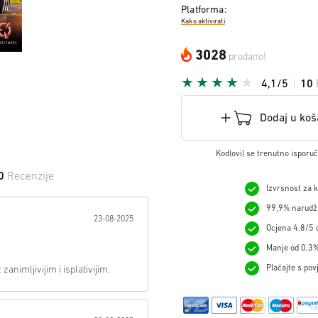
Platforma:
Kako aktivirati
3028
prodano!
4,1/5
10
Dodaj u koš
Kod(ovi) se trenutno isporu
0
Recenzije
Izvrsnost za 
 na Zvijezdu:
99,9% narudžb
23-08-2025
Ocjena 4,8/5 o
Manje od 0,3%
Plaćajte s pov
zanimljivijim i isplativijim.