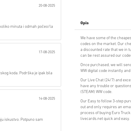
20-08-2025
Poslati
Opis
koliko minuta i odmah počeo/la
We have some of the cheapes
codes on the market. Our che
a discounted rate that we in 
17-08-2025
can be rest assured our codes
Once purchased, we will send
WW digital code instantly and
jskog koda. Podrška je ipak bila
Our Live Chat (24/7) and exce
have any trouble or questions
(STEAM) WW code.
14-08-2025
Our Easy to follow 3-step pu
out and only requires an ema
process of buying Euro Truck
livecards.net quick and easy.
uju iskustvo. Potpuno sam