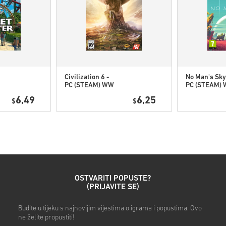
Pogledaj brzi vodič iznad ili s
• Odaberi svoj proizvod
• Unesi svoju e-mail adresu
• Odaberi željeni način plaća
• Dovrši narudžbu
Nakon toga dobit ćeš e-mail
Civilization 6 -
No Man's Sky
PC (STEAM) WW
PC (STEAM)
6,49
6,25
$
$
OSTVARITI POPUSTE?
(PRIJAVITE SE)
Budite u tijeku s najnovijim vijestima o igrama i popustima. Ovo
ne želite propustiti!