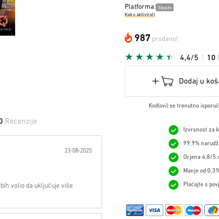
Platforma:
Steam
Kako aktivirati
987
prodano!
4,4/5
10
Dodaj u koš
Kod(ovi) se trenutno isporu
0
Recenzije
Izvrsnost za 
 na Zvijezdu:
99,9% narudžb
23-08-2025
Ocjena 4,8/5 o
Manje od 0,3%
Plaćajte s pov
ih volio da uključuje više