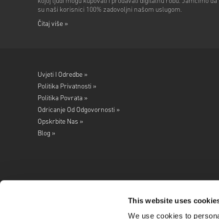
kojoj ljudi mogu kupovati i prodavati digitalnu robu. Jamčimo da
su naši korisnici 100% zadovoljni našom uslugom.
Čitaj više »
Uvjeti I Odredbe »
Politika Privatnosti »
Politika Povrata »
Odricanje Od Odgovornosti »
Opskrbite Nas »
Blog »
This website uses cookie
We use cookies to personal