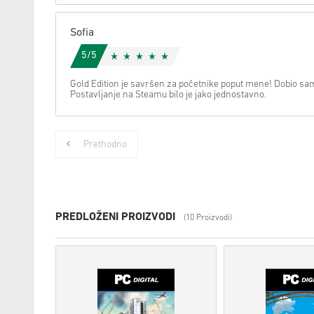
Sofia
5/5
Gold Edition je savršen za početnike poput mene! Dobio sa
Postavljanje na Steamu bilo je jako jednostavno.
Prethodno
PREDLOŽENI PROIZVODI
(10 Proizvodi)