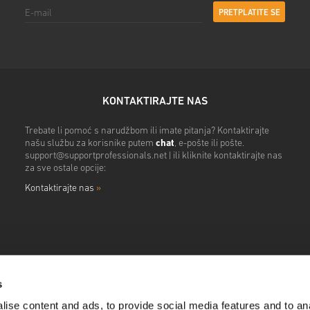
PRETPLATITE SE
KONTAKTIRAJTE NAS
Trebate li pomoć s narudžbom ili imate pitanja? Kontaktirajte
našu službu za korisnike putem
chat
, e-pošte ili pošte.
support@supportprofessionals.net
| ili kliknite kontaktirajte nas
za sve ostale opcije:
Kontaktirajte nas
»
s
ise content and ads, to provide social media features and to anal