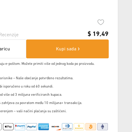
$
19,49
Recenzije
aricu
Kupi sada
čuju e-poštom. Možete primiti više od jednog koda po proizvodu.
korisnike – Naše obećanje potvrđeno rezultatima.
i isporučeno u roku od 60 sekundi.
d više od 3 milijuna verificiranih kupaca.
 zahtjeva za povratom među 10 milijuna+ transakcija.
jerenjem – vaši načini plaćanja su zaštićeni.