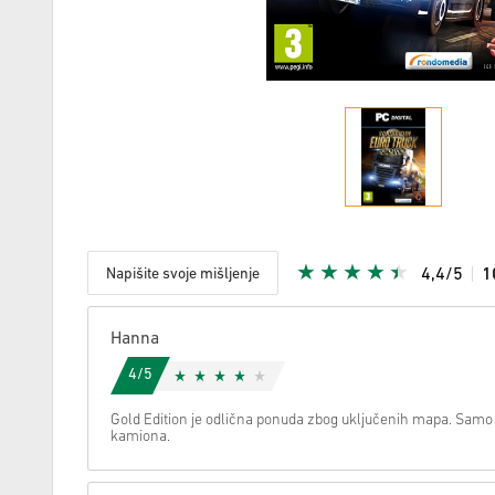
Napišite svoje mišljenje
4,4/5
1
S obzirom
Hanna
4/5
Gold Edition je odlična ponuda zbog uključenih mapa. Samo b
kamiona.