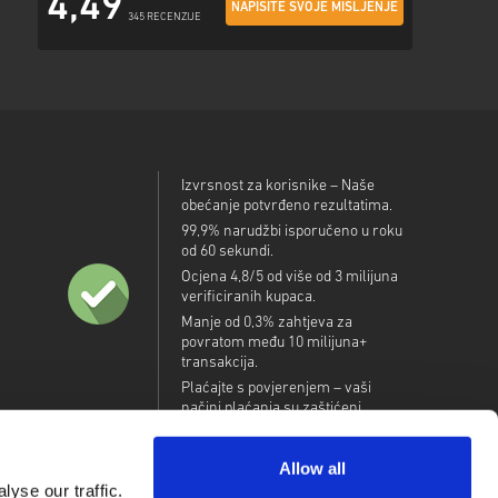
4,49
NAPIŠITE SVOJE MIŠLJENJE
345 RECENZIJE
Izvrsnost za korisnike – Naše
obećanje potvrđeno rezultatima.
99,9% narudžbi isporučeno u roku
od 60 sekundi.
Ocjena 4,8/5 od više od 3 milijuna
verificiranih kupaca.
Manje od 0,3% zahtjeva za
povratom među 10 milijuna+
transakcija.
Plaćajte s povjerenjem – vaši
načini plaćanja su zaštićeni.
Allow all
yse our traffic.