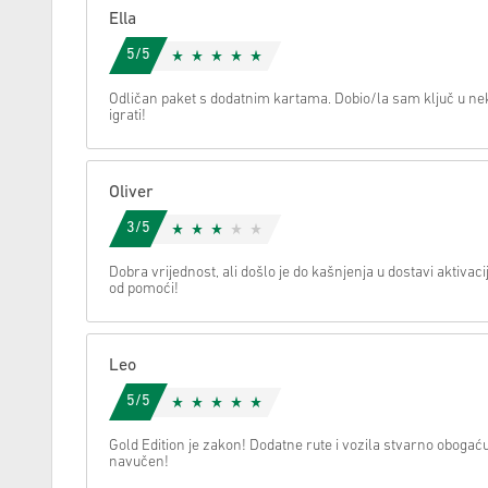
Ella
Možemo li vam pomoći oko nečega?
5/5
Odličan paket s dodatnim kartama. Dobio/la sam ključ u ne
igrati!
Oliver
3/5
Dobra vrijednost, ali došlo je do kašnjenja u dostavi aktivaci
od pomoći!
Leo
5/5
Gold Edition je zakon! Dodatne rute i vozila stvarno obogać
navučen!