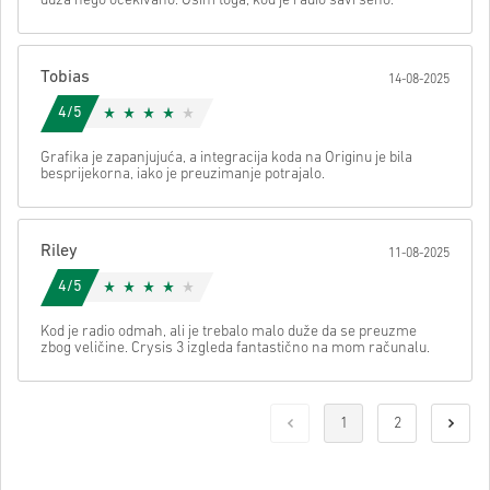
duža nego očekivano. Osim toga, kod je radio savršeno.
Tobias
14-08-2025
4/5
Grafika je zapanjujuća, a integracija koda na Originu je bila
besprijekorna, iako je preuzimanje potrajalo.
Riley
11-08-2025
4/5
Kod je radio odmah, ali je trebalo malo duže da se preuzme
zbog veličine. Crysis 3 izgleda fantastično na mom računalu.
1
2