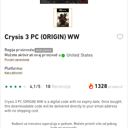
Crysis 3 PC (ORIGIN) WW
Regija proizvoda:
WORLDWIDE
United States
Možete aktivirati ovaj proizvod u
Provjeri ograničenja
Platforma:
Kako aktivirati
1328
4,1/5
10
Recenzije
prodano!
Crysis 3 PC (ORIGIN) WW is a digital code with no expiry date. Once bought,
this downloadable code will be delivered directly to your email address
with no shipping cost.
Kod(ovi) se trenutno isporučuju e-poštom. Možete primiti više od jednog
koda po proizvodu.