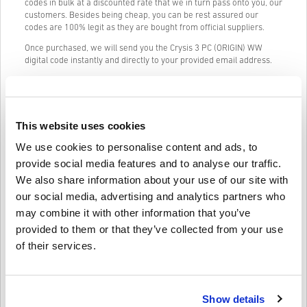
codes in bulk at a discounted rate that we in turn pass onto you, our
customers. Besides being cheap, you can be rest assured our
codes are 100% legit as they are bought from official suppliers.
Once purchased, we will send you the Crysis 3 PC (ORIGIN) WW
digital code instantly and directly to your provided email address.
Our Live Chat (24/7) and excellent customer support are always
available in case you have any trouble or questions regarding the
Crysis 3 PC (ORIGIN) WW code.
This website uses cookies
Our Easy to follow 3-step purchase system contains no annoying
forms or surveys to fill out and only requires an email address and
We use cookies to personalise content and ads, to
a valid payment method, thus making the process of buying Crysis
provide social media features and to analyse our traffic.
3 PC (ORIGIN) WW from livecards.net quick and easy.
We also share information about your use of our site with
our social media, advertising and analytics partners who
Informacije i upute
may combine it with other information that you’ve
provided to them or that they’ve collected from your use
Odricanje
Novi na Livecards.net? Kupnja digitalnih kodova je brza i
of their services.
jednostavna:
Proizvodi
Pre-Order
bit će isporučeni prije ili na navedeni
datum izdavanja, dok će artikli na zalihama biti isporučeni
Napišite svoje mišljenje
4,1/5
10
Recenzije
odmah nakon sigurnosnih provjera.
Show details