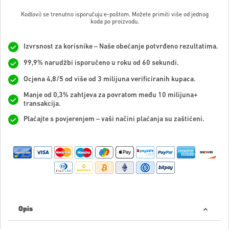
Kod(ovi) se trenutno isporučuju e-poštom. Možete primiti više od jednog
koda po proizvodu.
Izvrsnost za korisnike – Naše obećanje potvrđeno rezultatima.
99,9% narudžbi isporučeno u roku od 60 sekundi.
Ocjena 4,8/5 od više od 3 milijuna verificiranih kupaca.
Manje od 0,3% zahtjeva za povratom među 10 milijuna+
transakcija.
Plaćajte s povjerenjem – vaši načini plaćanja su zaštićeni.
Opis