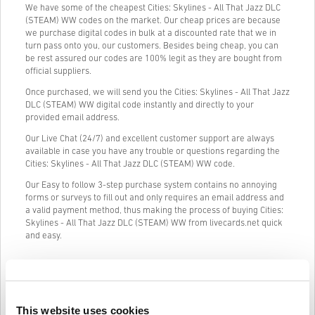
We have some of the cheapest Cities: Skylines - All That Jazz DLC
(STEAM) WW codes on the market. Our cheap prices are because
we purchase digital codes in bulk at a discounted rate that we in
turn pass onto you, our customers. Besides being cheap, you can
be rest assured our codes are 100% legit as they are bought from
official suppliers.
Once purchased, we will send you the Cities: Skylines - All That Jazz
DLC (STEAM) WW digital code instantly and directly to your
provided email address.
Our Live Chat (24/7) and excellent customer support are always
available in case you have any trouble or questions regarding the
Cities: Skylines - All That Jazz DLC (STEAM) WW code.
Our Easy to follow 3-step purchase system contains no annoying
forms or surveys to fill out and only requires an email address and
a valid payment method, thus making the process of buying Cities:
Skylines - All That Jazz DLC (STEAM) WW from livecards.net quick
and easy.
Informacije i upute
This website uses cookies
Odricanje