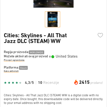
Cities: Skylines - All That
Jazz DLC (STEAM) WW
Regija proizvoda:
WORLDWIDE
United States
Možete aktivirati ovaj proizvod u
Provjeri ograničenja
Platforma:
Steam
Kako aktivirati
2415
4,3/5
10
Recenzije
prodano!
Cities: Skylines - All That Jazz DLC (STEAM) WW is a digital code with no
expiry date. Once bought, this downloadable code will be delivered directly
to your email address with no shipping cost.