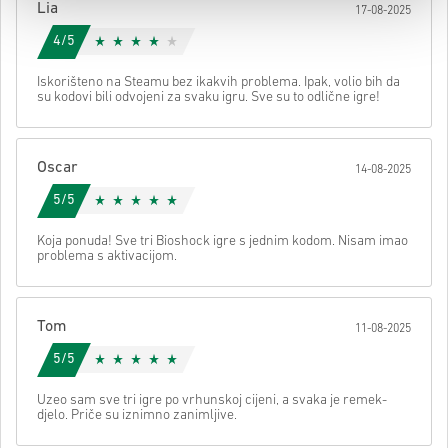
Lia
17-08-2025
svom kodu.
4/5
Iskorišteno na Steamu bez ikakvih problema. Ipak, volio bih da
su kodovi bili odvojeni za svaku igru. Sve su to odlične igre!
Oscar
14-08-2025
5/5
Koja ponuda! Sve tri Bioshock igre s jednim kodom. Nisam imao
problema s aktivacijom.
Tom
11-08-2025
5/5
Uzeo sam sve tri igre po vrhunskoj cijeni, a svaka je remek-
djelo. Priče su iznimno zanimljive.