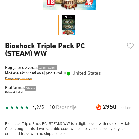
Bioshock Triple Pack PC
(STEAM) WW
Regija proizvoda:
WORLDWIDE
United States
Možete aktivirati ovaj proizvod u
Provjeri ograničenja
Platforma:
Steam
Kako aktivirati
2950
4,9/5
10
Recenzije
prodano!
Bioshock Triple Pack PC (STEAM) WW is a digital code with no expiry date.
Once bought, this downloadable code will be delivered directly to your
email address with no shipping cost.