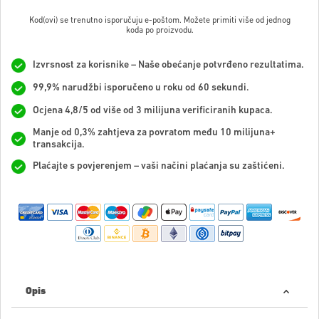
Kod(ovi) se trenutno isporučuju e-poštom. Možete primiti više od jednog
koda po proizvodu.
Izvrsnost za korisnike – Naše obećanje potvrđeno rezultatima.
99,9% narudžbi isporučeno u roku od 60 sekundi.
Ocjena 4,8/5 od više od 3 milijuna verificiranih kupaca.
Manje od 0,3% zahtjeva za povratom među 10 milijuna+
transakcija.
Plaćajte s povjerenjem – vaši načini plaćanja su zaštićeni.
Opis