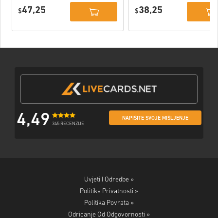
Deluxe Edition
PC (STEAM)
47,25
38,25
PC (STEAM)
$
$
4,49
NAPIŠITE SVOJE MIŠLJENJE
345 RECENZIJE
Uvjeti I Odredbe »
Politika Privatnosti »
Politika Povrata »
Odricanje Od Odgovornosti »