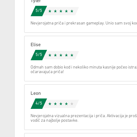
Tyler
5/5
Možemo li vam pomoći oko nečega?
Nevjerojatna priča i prekrasan gameplay. Unio sam svoj kod 
Elise
5/5
Odmah sam dobio kod i nekoliko minuta kasnije počeo istraž
očaravajuća priča!
Leon
4/5
Nevjerojatna vizualna prezentacija i priča. Aktivacija je prošl
vodič za najbolje postavke.