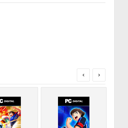
e isporučeni prije ili na navedeni datum izdavanja, dok će
isporučeni odmah nakon sigurnosnih provjera.
za komercijalnu upotrebu neće biti prihvaćene.
roizvod.
dajte naša FAQ.
blema s kupnjom, molimo vas da nas obavijestite koristeći
 proizvodi razvojni programer igre i stoga su originalni.
isteka.
eti ili DLC proizvodi - morate imati originalnu igru kako
.
primiti više od jednog koda.
lijedi korake ispod 👇