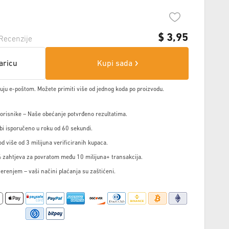
$
3,95
Recenzije
aricu
Kupi sada
čuju e-poštom. Možete primiti više od jednog koda po proizvodu.
korisnike – Naše obećanje potvrđeno rezultatima.
i isporučeno u roku od 60 sekundi.
d više od 3 milijuna verificiranih kupaca.
 zahtjeva za povratom među 10 milijuna+ transakcija.
jerenjem – vaši načini plaćanja su zaštićeni.