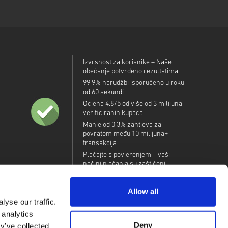
Izvrsnost za korisnike – Naše
obećanje potvrđeno rezultatima.
99,9% narudžbi isporučeno u roku
od 60 sekundi.
Ocjena 4,8/5 od više od 3 milijuna
verificiranih kupaca.
Manje od 0,3% zahtjeva za
povratom među 10 milijuna+
transakcija.
Plaćajte s povjerenjem – vaši
načini plaćanja su zaštićeni.
Allow all
yse our traffic.
 analytics
Deny
y’ve collected