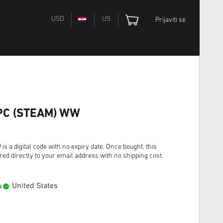
USD
US
Prijaviti se
e PC (STEAM) WW
s a digital code with no expiry date. Once bought, this
red directly to your email address with no shipping cost.
United States
u