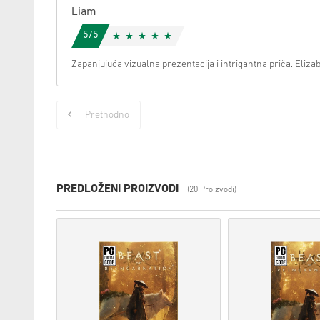
Liam
5/5
Zapanjujuća vizualna prezentacija i intrigantna priča. Elizabe
Prethodno
PREDLOŽENI PROIZVODI
(20 Proizvodi)