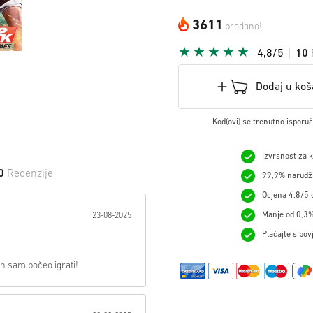
3611
prodano!
4,8/5
10
Dodaj u koš
Kod(ovi) se trenutno isporu
Izvrsnost za 
0
Recenzije
99,9% narudžb
Ocjena 4,8/5 o
 na Zvijezdu:
Manje od 0,3%
23-08-2025
Plaćajte s pov
mah sam počeo igrati!