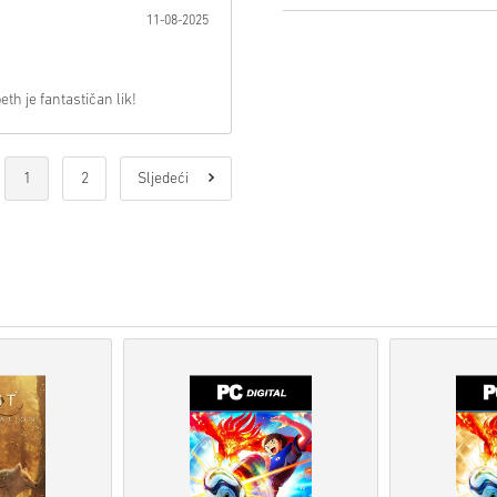
11-08-2025
Proizvodi
Pre-Order
bit ć
artikli na zalihama biti 
Kupnje koje se smatraju 
th je fantastičan lik!
Kupujete samo digitalni p
Za više informacija pogle
Ako imate bilo kakvih pro
naš
Obrazac za kontakt
.
1
2
Sljedeći
Ove kodove za preuzimanje
Ovi kodovi nemaju datum 
Sadržaj koji se može preuz
biste igrali ovu ekspanziju
Za neke proizvode možete 
Pogledaj brzi vodič iznad ili s
• Odaberi svoj proizvod
• Unesi svoju e-mail adresu