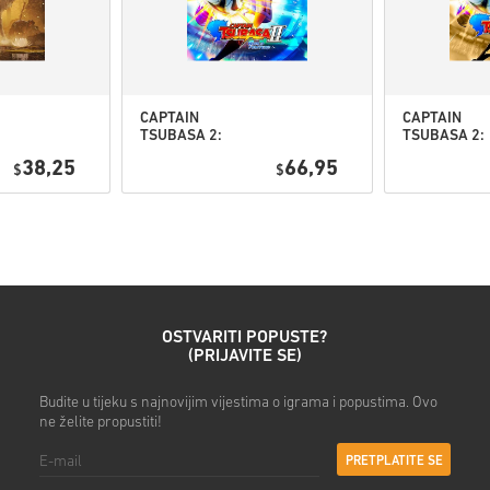
• Odaberi željeni način plaća
• Dovrši narudžbu
Nakon toga dobit ćeš e-mail
CAPTAIN
CAPTAIN
TSUBASA 2:
TSUBASA 2:
WORLD
WORLD
38,25
66,95
$
FIGHTERS PC
$
FIGHTERS
(STEAM) EU
Deluxe Editi
PC (STEAM) 
OSTVARITI POPUSTE?
(PRIJAVITE SE)
Budite u tijeku s najnovijim vijestima o igrama i popustima. Ovo
ne želite propustiti!
PRETPLATITE SE