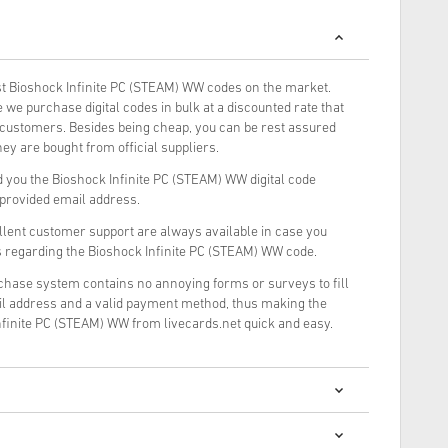
t Bioshock Infinite PC (STEAM) WW codes on the market.
we purchase digital codes in bulk at a discounted rate that
r customers. Besides being cheap, you can be rest assured
ey are bought from official suppliers.
 you the Bioshock Infinite PC (STEAM) WW digital code
r provided email address.
llent customer support are always available in case you
s regarding the Bioshock Infinite PC (STEAM) WW code.
rchase system contains no annoying forms or surveys to fill
il address and a valid payment method, thus making the
nfinite PC (STEAM) WW from livecards.net quick and easy.
 digitalnih kodova je brza i jednostavna: