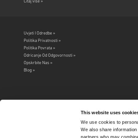
Čitaj više »
Uvjeti I Odredbe »
Politika Privatnosti »
Politika Povrata »
Odricanje Od Odgovornosti »
Opskrbite Nas »
Blog »
This website uses cookie
We use cookies to personal
Pratite nas na
We also share information 
partners who may combine i