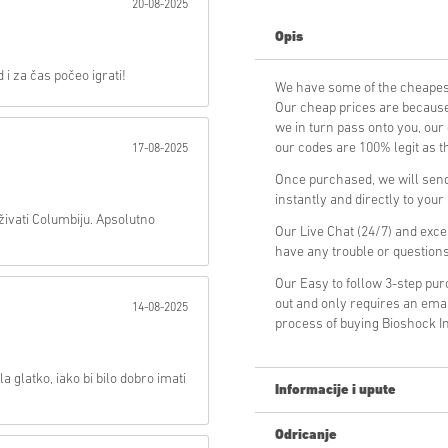
20-08-2025
Opis
Poslati
i za čas počeo igrati!
We have some of the cheapes
Our cheap prices are because 
we in turn pass onto you, ou
our codes are 100% legit as th
17-08-2025
Once purchased, we will send
instantly and directly to you
ivati Columbiju. Apsolutno
Our Live Chat (24/7) and exce
have any trouble or question
Our Easy to follow 3-step pu
out and only requires an ema
14-08-2025
process of buying Bioshock I
a glatko, iako bi bilo dobro imati
Informacije i upute
Odricanje
Novi na Livecards.net? Kupnja