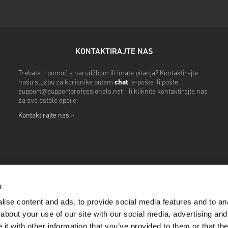
KONTAKTIRAJTE NAS
Trebate li pomoć s narudžbom ili imate pitanja? Kontaktirajte
našu službu za korisnike putem
chat
, e-pošte ili pošte.
support@supportprofessionals.net
| ili kliknite kontaktirajte nas
za sve ostale opcije:
Kontaktirajte nas
»
s
ise content and ads, to provide social media features and to anal
about your use of our site with our social media, advertising and
t with other information that you’ve provided to them or that the