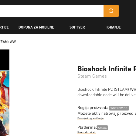
RTICE
DOPUNA ZA MOBILNE
SOFTVER
IGRANJE
(STEAM) WW
Bioshock Infinit
Steam Games
Bioshock Infinite PC (STEAM) WW i
downloadable code will be delive
Regija proizvoda:
WORLDWIDE
Možete aktivirati ovaj proizvod 
Provjeri ograničenja
Platforma:
Steam
Kako aktivirati