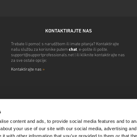
KONTAKTIRAJTE NAS
Trebate li pomoć s narudžbom ili imate pitanja? Kontaktirajte
našu službu za korisnike putem
chat
, e-pošte ili pošte.
support@supportprofessionals.net
| ili kliknite kontaktirajte nas
za sve ostale opcije:
Kontaktirajte nas
»
s
ise content and ads, to provide social media features and to anal
about your use of our site with our social media, advertising and
t with other information that you’ve provided to them or that the