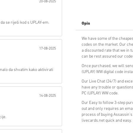
20-08-2025
Poslati
 da se riješi kod s UPLAY-em.
Opis
We have some of the cheapest
codes on the market. Our che
17-08-2025
a discounted rate that we in 
can be rest assured our codes
Once purchased, we will send 
malo da shvatim kako aktivirati
(UPLAY) WW digital code insta
Our Live Chat (24/7) and exce
have any trouble or questions
PC (UPLAY) WW code.
14-08-2025
Our Easy to follow 3-step pu
out and only requires an ema
process of buying Assassin's
ije.
livecards.net quick and easy.