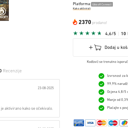
Platforma:
Ubisoft Connect
Kako aktivirati
2370
prodano!
4,6/5
10
Dodaj u koš
Kod(ovi) se trenutno isporu
0
Recenzije
Izvrsnost za 
 na Zvijezdu:
99,9% narudžb
23-08-2025
Ocjena 4,8/5 o
Manje od 0,3%
Plaćajte s pov
je aktivirano kako se očekivalo.