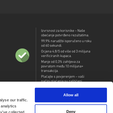
Izvrsnost za korisnike – Naše
obećanje potvrđeno rezultatima.
99,9% narudžbi isporučeno u roku
od 60 sekundi.
Ocjena 4,8/5 od više od 3 milijuna
verificiranih kupaca.
Manje od 0,3% zahtjeva za
povratom među 10 milijuna+
transakcija.
Plaćajte s povjerenjem – vaši
načini plaćanja su zaštićeni.
Allow all
yse our traffic.
 analytics
Deny
y’ve collected