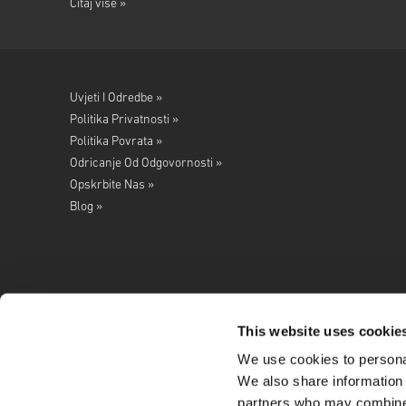
Čitaj više »
Uvjeti I Odredbe »
Politika Privatnosti »
Politika Povrata »
Odricanje Od Odgovornosti »
Opskrbite Nas »
Blog »
This website uses cookie
We use cookies to personal
Pratite nas na
We also share information 
partners who may combine i