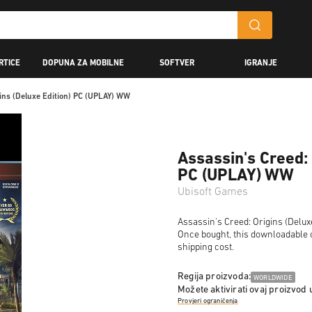
RTICE
DOPUNA ZA MOBILNE
SOFTVER
IGRANJE
gins (Deluxe Edition) PC (UPLAY) WW
Assassin's Creed: 
PC (UPLAY) WW
Ubisoft Games
Assassin's Creed: Origins (Deluxe
Once bought, this downloadable c
shipping cost.
Regija proizvoda:
WORLDWIDE
Možete aktivirati ovaj proizvod 
Provjeri ograničenja