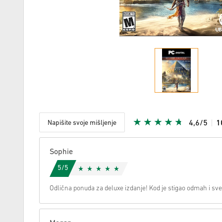
Napišite svoje mišljenje
4,6/5
1
S obzirom
Sophie
5/5
Odlična ponuda za deluxe izdanje! Kod je stigao odmah i sve 