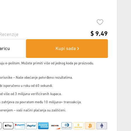
$
9,49
Recenzije
aricu
Kupi sada
čuju e-poštom. Možete primiti više od jednog koda po proizvodu.
korisnike – Naše obećanje potvrđeno rezultatima.
i isporučeno u roku od 60 sekundi.
d više od 3 milijuna verificiranih kupaca.
 zahtjeva za povratom među 10 milijuna+ transakcija.
jerenjem – vaši načini plaćanja su zaštićeni.