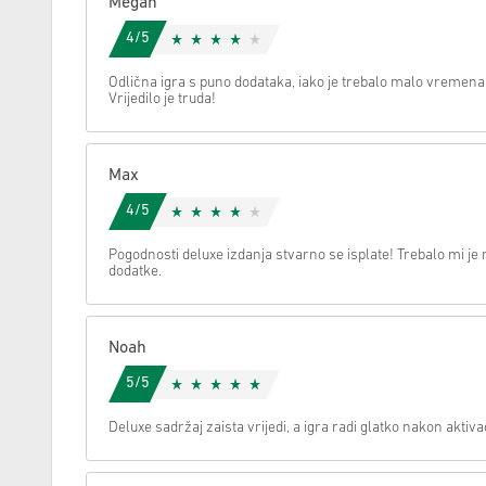
Megan
4/5
Možemo li vam pomoći oko nečega?
Odlična igra s puno dodataka, iako je trebalo malo vremena
Vrijedilo je truda!
Max
4/5
Pogodnosti deluxe izdanja stvarno se isplate! Trebalo mi je 
dodatke.
Noah
5/5
Deluxe sadržaj zaista vrijedi, a igra radi glatko nakon aktivac