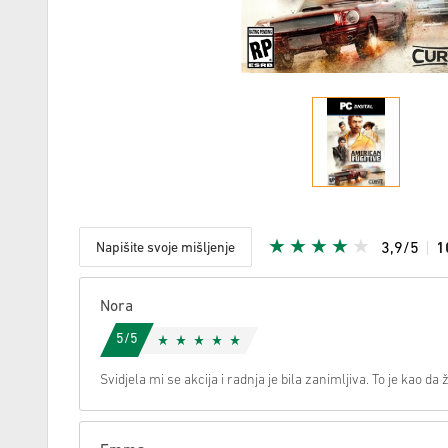
Napišite svoje mišljenje
3,9/5
1
S obzirom
Nora
5/5
Svidjela mi se akcija i radnja je bila zanimljiva. To je kao da