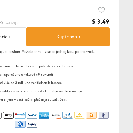
$
3,49
Recenzije
aricu
Kupi sada
čuju e-poštom. Možete primiti više od jednog koda po proizvodu.
korisnike – Naše obećanje potvrđeno rezultatima.
i isporučeno u roku od 60 sekundi.
d više od 3 milijuna verificiranih kupaca.
 zahtjeva za povratom među 10 milijuna+ transakcija.
jerenjem – vaši načini plaćanja su zaštićeni.