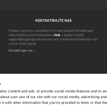
KONTAKTIRAJTE NAS
Trebate li pomoć s narudžbom ili imate pitanja? Kontaktirajte
našu službu za korisnike putem
chat
, e-pošte ili pošte.
support@supportprofessionals.net
| ili kliknite kontaktirajte nas
za sve ostale opcije:
Kontaktirajte nas
»
s
ise content and ads, to provide social media features and to anal
about your use of our site with our social media, advertising and
t with other information that you’ve provided to them or that the