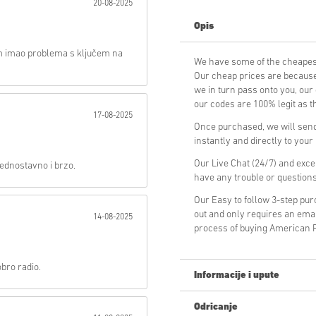
20-08-2025
Opis
Poslati
 imao problema s ključem na
We have some of the cheapes
Our cheap prices are because 
we in turn pass onto you, ou
our codes are 100% legit as th
17-08-2025
Once purchased, we will send
instantly and directly to you
Our Live Chat (24/7) and exce
 jednostavno i brzo.
have any trouble or question
Our Easy to follow 3-step pu
out and only requires an ema
14-08-2025
process of buying American F
obro radio.
Informacije i upute
Odricanje
Novi na Livecards.net? Kupnja