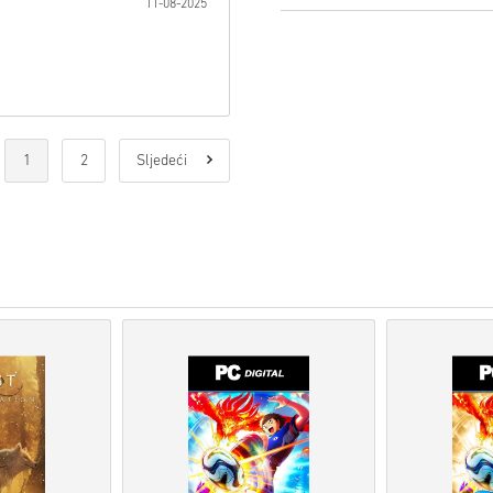
11-08-2025
Proizvodi
Pre-Order
bit ć
artikli na zalihama biti 
Kupnje koje se smatraju 
Kupujete samo digitalni p
Za više informacija pogle
Ako imate bilo kakvih pro
naš
Obrazac za kontakt
.
1
2
Sljedeći
Ove kodove za preuzimanje
Ovi kodovi nemaju datum 
Sadržaj koji se može preuz
biste igrali ovu ekspanziju
Za neke proizvode možete 
Pogledaj brzi vodič iznad ili s
• Odaberi svoj proizvod
• Unesi svoju e-mail adresu