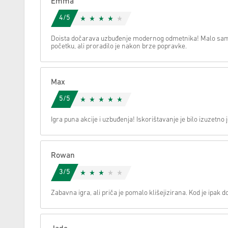
Emma
4/5
Možemo li vam pomoći oko nečega?
Doista dočarava uzbuđenje modernog odmetnika! Malo sam
početku, ali proradilo je nakon brze popravke.
Max
5/5
Igra puna akcije i uzbuđenja! Iskorištavanje je bilo izuzetno
Rowan
3/5
Zabavna igra, ali priča je pomalo klišejizirana. Kod je ipak d