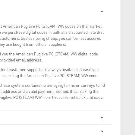
t American Fugitive PC (STEAM) WW codes on the market.
we purchase digital codes in bulk at a discounted rate that
r customers. Besides being cheap, you can be rest assured
ey are bought from official suppliers.
 you the American Fugitive PC (STEAM) WW digital code
r provided email address.
llent customer support are always available in case you
s regarding the American Fugitive PC (STEAM) WW code.
rchase system contains no annoying forms or surveys to fill
il address and a valid payment method, thus making the
ugitive PC (STEAM) WW from livecards.net quick and easy.
 digitalnih kodova je brza i jednostavna: