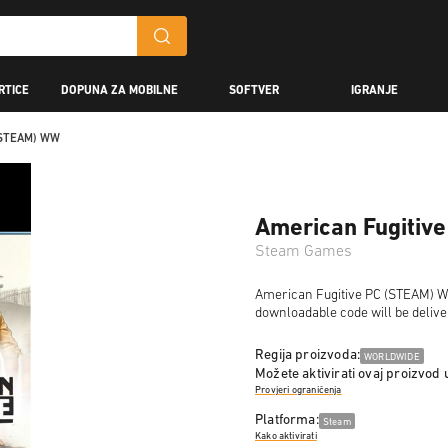
RTICE
DOPUNA ZA MOBILNE
SOFTVER
IGRANJE
 (STEAM) WW
American Fugitiv
Steam Games
American Fugitive PC (STEAM) WW 
downloadable code will be delive
Regija proizvoda:
WORLDWIDE
Možete aktivirati ovaj proizvod 
Provjeri ograničenja
Platforma:
Steam
Kako aktivirati