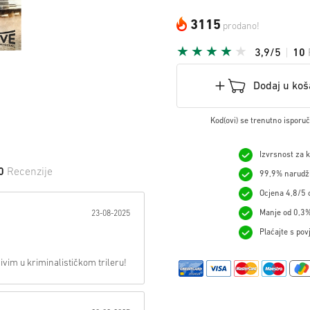
3115
prodano!
3,9/5
10
Dodaj u koš
Kod(ovi) se trenutno isporu
Izvrsnost za 
0
Recenzije
99,9% narudžb
Ocjena 4,8/5 o
 na Zvijezdu:
Manje od 0,3%
23-08-2025
Plaćajte s pov
 živim u kriminalističkom trileru!