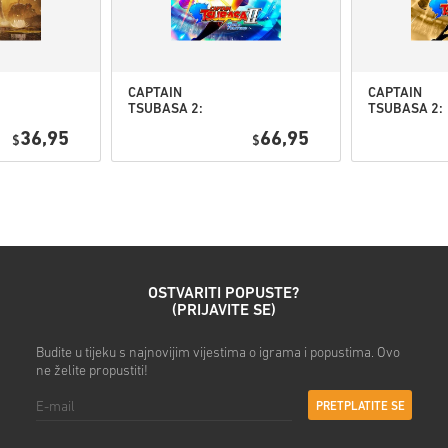
• Odaberi željeni način plaća
• Dovrši narudžbu
Nakon toga dobit ćeš e-mail
CAPTAIN
CAPTAIN
TSUBASA 2:
TSUBASA 2:
WORLD
WORLD
36,95
66,95
$
FIGHTERS PC
$
FIGHTERS
(STEAM) EU
Deluxe Editi
PC (STEAM) 
OSTVARITI POPUSTE?
(PRIJAVITE SE)
Budite u tijeku s najnovijim vijestima o igrama i popustima. Ovo
ne želite propustiti!
PRETPLATITE SE