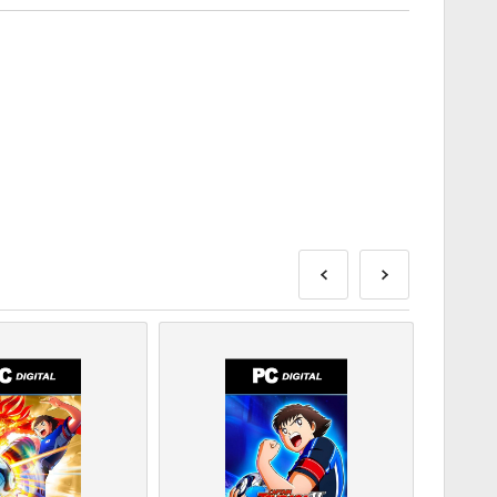
e isporučeni prije ili na navedeni datum izdavanja, dok će
isporučeni odmah nakon sigurnosnih provjera.
za komercijalnu upotrebu neće biti prihvaćene.
roizvod.
dajte naša FAQ.
blema s kupnjom, molimo vas da nas obavijestite koristeći
 proizvodi razvojni programer igre i stoga su originalni.
isteka.
eti ili DLC proizvodi - morate imati originalnu igru kako
.
primiti više od jednog koda.
lijedi korake ispod 👇