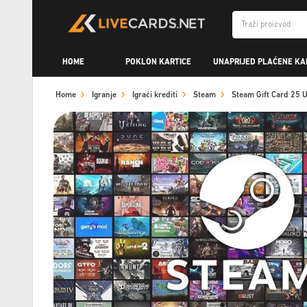
HOME
POKLON KARTICE
UNAPRIJED PLAĆENE KA
Home
Igranje
Igraći krediti
Steam
Steam Gift Card 25