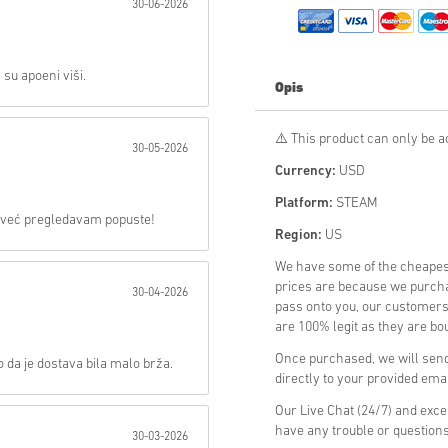
30-06-2026
Poslati
su apoeni viši.
Opis
⚠️ This product can only be ac
30-05-2026
Currency:
USD
Platform:
STEAM
i već pregledavam popuste!
Region:
US
We have some of the cheapes
prices are because we purchas
30-04-2026
pass onto you, our customers
are 100% legit as they are bou
Once purchased, we will send 
 da je dostava bila malo brža.
directly to your provided ema
Our Live Chat (24/7) and exce
have any trouble or question
30-03-2026