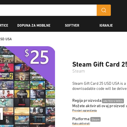
RTICE
DOPUNA ZA MOBILNE
SOFTVER
IGRANJE
 USD USA
Steam Gift Card 
Steam
Steam Gift Card 25 USD USA is a d
downloadable code will be delive
Regija proizvoda:
UNITED STATES
Možete aktivirati ovaj proizvod 
Provjeri ograničenja
Platforma:
Steam
Kako aktivirati