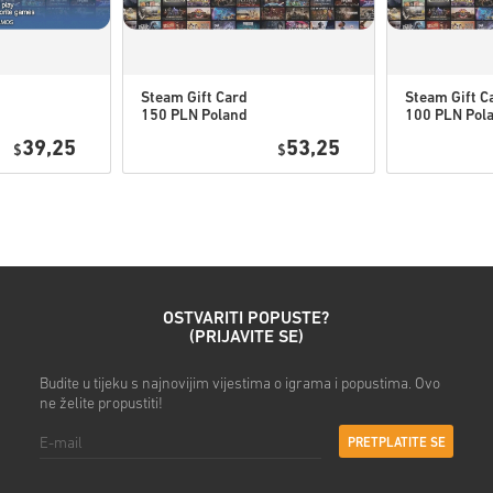
Steam Gift Card
Steam Gift C
150 PLN Poland
100 PLN Pol
Pogledaj brzi vodič iznad ili s
39,25
53,25
$
$
• Odaberi svoj proizvod
• Unesi svoju e-mail adresu
• Odaberi željeni način plaća
• Dovrši narudžbu
Nakon toga dobit ćeš e-mail
OSTVARITI POPUSTE?
(PRIJAVITE SE)
Budite u tijeku s najnovijim vijestima o igrama i popustima. Ovo
ne želite propustiti!
PRETPLATITE SE