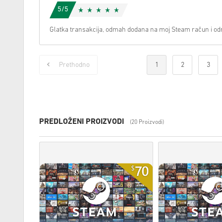
5/5
Glatka transakcija, odmah dodana na moj Steam račun i o
Prethodno
1
2
3
PREDLOŽENI PROIZVODI
(20 Proizvodi)