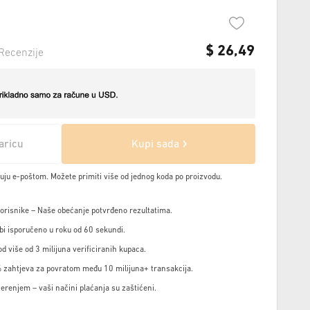
$
26,49
Recenzije
aricu
Kupi sada
čuju e-poštom. Možete primiti više od jednog koda po proizvodu.
korisnike – Naše obećanje potvrđeno rezultatima.
i isporučeno u roku od 60 sekundi.
d više od 3 milijuna verificiranih kupaca.
 zahtjeva za povratom među 10 milijuna+ transakcija.
jerenjem – vaši načini plaćanja su zaštićeni.