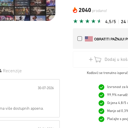
2040
prodano!
4,5/5
24
Dodaj u koš
4
Recenzije
Kod(ovi) se trenutno isporu
 na Zvijezdu:
Izvrsnost za 
30-07-2026
99,9% narudžb
Ocjena 4,8/5 o
ima više dostupnih apoena.
Manje od 0,3%
Plaćajte s pov