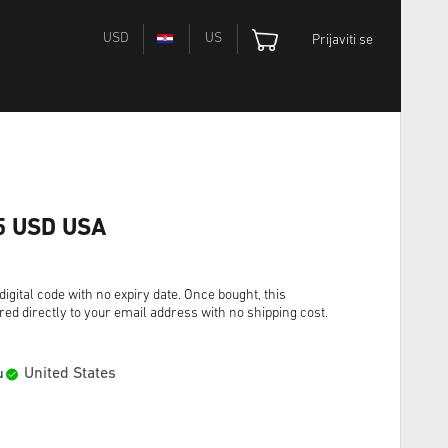
USD
US
Prijaviti se
25 USD USA
igital code with no expiry date. Once bought, this
red directly to your email address with no shipping cost.
United States
u