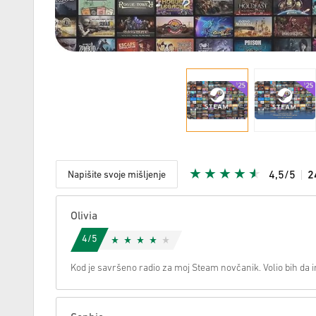
Napišite svoje mišljenje
4,5/5
2
S obzirom
Olivia
4/5
Kod je savršeno radio za moj Steam novčanik. Volio bih da 