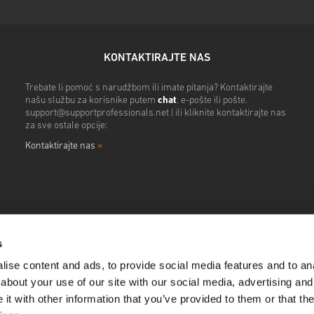
KONTAKTIRAJTE NAS
Trebate li pomoć s narudžbom ili imate pitanja? Kontaktirajte
našu službu za korisnike putem
chat
, e-pošte ili pošte.
support@supportprofessionals.net
| ili kliknite kontaktirajte nas
za sve ostale opcije:
Kontaktirajte nas
»
s
ise content and ads, to provide social media features and to anal
about your use of our site with our social media, advertising and
t with other information that you’ve provided to them or that the