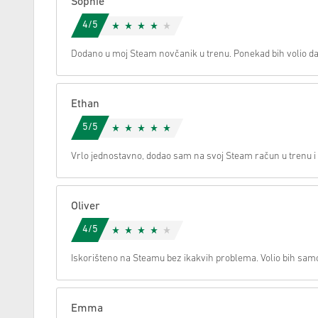
Sophie
4/5
Možemo li vam pomoći oko nečega?
Dodano u moj Steam novčanik u trenu. Ponekad bih volio da 
Ethan
5/5
Vrlo jednostavno, dodao sam na svoj Steam račun u trenu 
Oliver
4/5
Iskorišteno na Steamu bez ikakvih problema. Volio bih samo
Emma