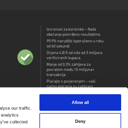
Izvrsnost za korisnike – Naše
obećanje potvrđeno rezultatima.
99,9% narudžbi isporučeno u roku
od 60 sekundi.
Ocjena 4,8/5 od više od 3 milijuna
verificiranih kupaca.
Manje od 0,3% zahtjeva za
povratom među 10 milijuna+
transakcija.
Plaćajte s povjerenjem – vaši
načini plaćanja su zaštićeni.
Allow all
yse our traffic.
 analytics
Deny
y’ve collected