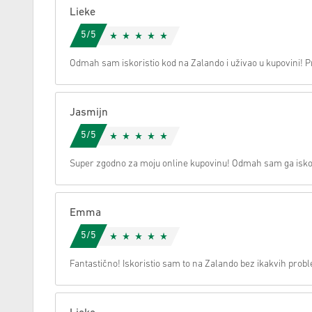
Lieke
Možemo li vam pomoći oko nečega?
5/5
Odmah sam iskoristio kod na Zalando i uživao u kupovini! 
Jasmijn
5/5
Super zgodno za moju online kupovinu! Odmah sam ga iskoris
Emma
5/5
Fantastično! Iskoristio sam to na Zalando bez ikakvih probl