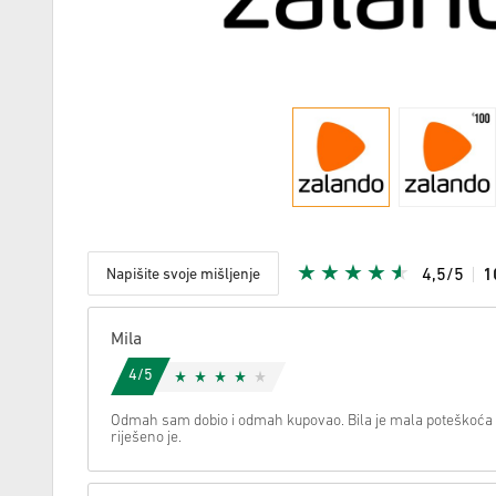
Napišite svoje mišljenje
4,5/5
1
S obzirom
Mila
4/5
Odmah sam dobio i odmah kupovao. Bila je mala poteškoća s
riješeno je.