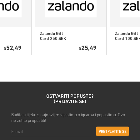
• Dovrši narudžbu
Nakon toga dobit ćeš e-mail
Zalando Gift
Zalando Gift
Card 250 SEK
Card 100 SE
Sweden
Sweden
52,49
25,49
$
$
OSTVARITI POPUSTE?
(PRIJAVITE SE)
Budite u tijeku s najnovijim vijestima o igrama i popustima. Ovo
ne želite propustiti!
PRETPLATITE SE