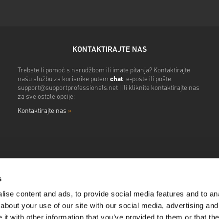
KONTAKTIRAJTE NAS
Trebate li pomoć s narudžbom ili imate pitanja? Kontaktirajte
našu službu za korisnike putem
chat
, e-pošte ili pošte.
support@supportprofessionals.net
| ili kliknite kontaktirajte nas
za sve ostale opcije:
Kontaktirajte nas
»
s
ise content and ads, to provide social media features and to anal
about your use of our site with our social media, advertising and
t with other information that you’ve provided to them or that the