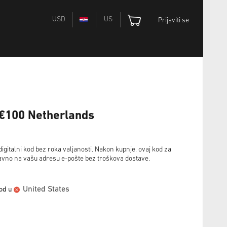
USD
US
Prijaviti se
 €100 Netherlands
igitalni kod bez roka valjanosti. Nakon kupnje, ovaj kod za
ravno na vašu adresu e-pošte bez troškova dostave.
United States
vod u