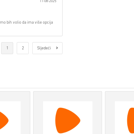
11-08-2025
Proizvodi
Pre-Order
bit ć
artikli na zalihama biti 
Kupnje koje se smatraju 
Kupujete samo digitalni p
mo bih volio da ima više opcija
Za više informacija pogle
Ako imate bilo kakvih pro
naš
Obrazac za kontakt
.
Ove kodove za preuzimanje
Ovi kodovi nemaju datum 
1
2
Sljedeći
Sadržaj koji se može preuz
biste igrali ovu ekspanziju
Za neke proizvode možete 
Pogledaj brzi vodič iznad ili s
• Odaberi svoj proizvod
• Unesi svoju e-mail adresu
• Odaberi željeni način plaća