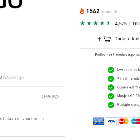
1562
prodano!
4,5/5
10
Dodaj u koš
Kod(ovi) se trenutno isporu
Izvrsnost za 
0
Recenzije
99,9% narudžb
Ocjena 4,8/5 o
 na Zvijezdu:
Manje od 0,3%
23-08-2025
Plaćajte s pov
 linkom na voucher, ali