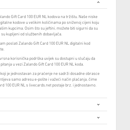
alando Gift Card 100 EUR NL kodova na tržištu. Naše niske
igitalne kodove u velikim količinama po sniženoj cijeni koju
im kupcima. Osim što su jeftini, možete biti sigurni da su
r su kupljeni od službenih dobavljača.
 poslati Zalando Gift Card 100 EUR NL digitalni kod
te.
zvrsna korisnička podrška uvijek su dostupni u slučaju da
i pitanja u vezi Zalando Gift Card 100 EUR NL koda.
 koji je jednostavan za praćenje ne sadrži dosadne obrasce
ahtijeva samo adresu e-pošte i važeći način plaćanja, čime
rd 100 EUR NL s livecards.net postaje brz. i jednostavno.
 digitalnih kodova je brza i jednostavna: