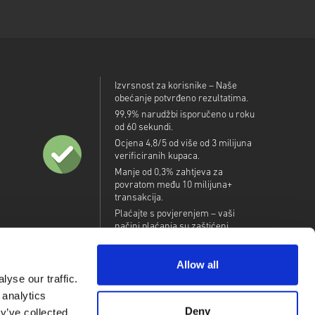
Izvrsnost za korisnike – Naše
obećanje potvrđeno rezultatima.
99,9% narudžbi isporučeno u roku
od 60 sekundi.
Ocjena 4,8/5 od više od 3 milijuna
verificiranih kupaca.
Manje od 0,3% zahtjeva za
povratom među 10 milijuna+
transakcija.
Plaćajte s povjerenjem – vaši
načini plaćanja su zaštićeni.
Allow all
yse our traffic.
 analytics
Deny
y’ve collected