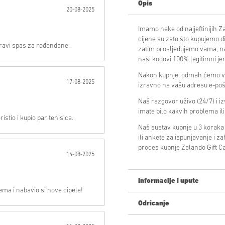
Opis
20-08-2025
Poslati
Imamo neke od najjeftinijih Z
cijene su zato što kupujemo d
Pravi spas za rođendane.
zatim prosljeđujemo vama, naš
naši kodovi 100% legitimni je
Nakon kupnje, odmah ćemo vam
17-08-2025
izravno na vašu adresu e-poš
Naš razgovor uživo (24/7) i i
imate bilo kakvih problema il
tio i kupio par tenisica.
Naš sustav kupnje u 3 koraka
ili ankete za ispunjavanje i z
proces kupnje Zalando Gift Ca
14-08-2025
Informacije i upute
ema i nabavio si nove cipele!
Odricanje
Novi na Livecards.net? Kupnja