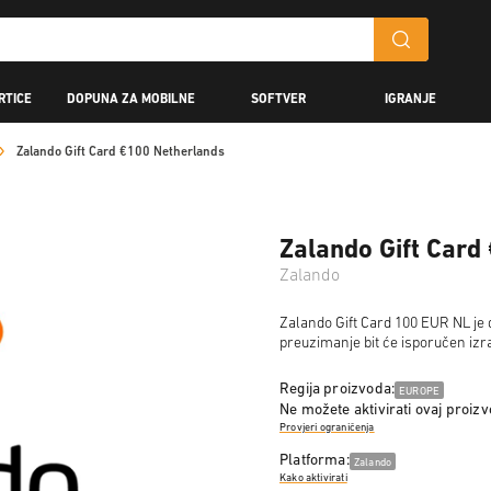
RTICE
DOPUNA ZA MOBILNE
SOFTVER
IGRANJE
Zalando Gift Card €100 Netherlands
Zalando Gift Card
Zalando
Zalando Gift Card 100 EUR NL je d
preuzimanje bit će isporučen iz
Regija proizvoda:
EUROPE
Ne možete aktivirati ovaj proiz
Provjeri ograničenja
Platforma:
Zalando
Kako aktivirati