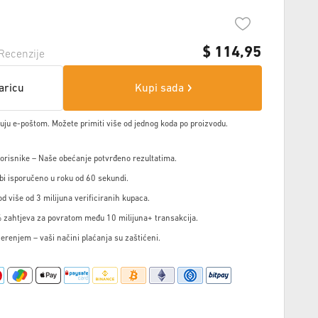
$
114,95
Recenzije
aricu
Kupi sada
čuju e-poštom. Možete primiti više od jednog koda po proizvodu.
korisnike – Naše obećanje potvrđeno rezultatima.
i isporučeno u roku od 60 sekundi.
d više od 3 milijuna verificiranih kupaca.
 zahtjeva za povratom među 10 milijuna+ transakcija.
jerenjem – vaši načini plaćanja su zaštićeni.