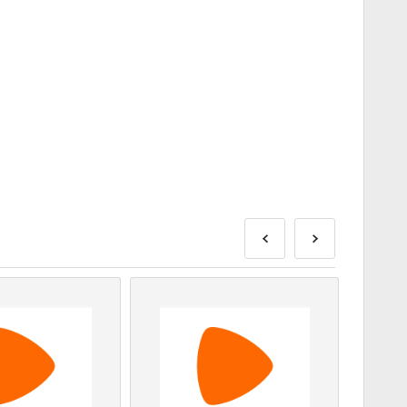
e isporučeni prije ili na navedeni datum izdavanja, dok će
isporučeni odmah nakon sigurnosnih provjera.
za komercijalnu upotrebu neće biti prihvaćene.
roizvod.
dajte naša FAQ.
blema s kupnjom, molimo vas da nas obavijestite koristeći
 proizvodi razvojni programer igre i stoga su originalni.
isteka.
eti ili DLC proizvodi - morate imati originalnu igru kako
.
primiti više od jednog koda.
lijedi korake ispod 👇
nja