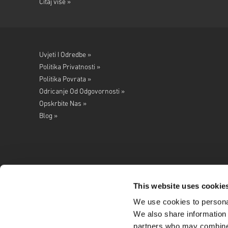
Čitaj više »
Uvjeti I Odredbe »
Politika Privatnosti »
Politika Povrata »
Odricanje Od Odgovornosti »
Opskrbite Nas »
Blog »
This website uses cookie
We use cookies to personal
Pratite nas na
We also share information 
partners who may combine i