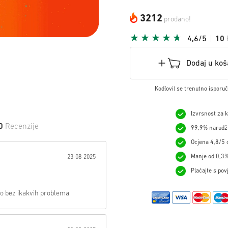
3212
prodano!
4,6/5
10
Dodaj u koš
Kod(ovi) se trenutno isporu
Izvrsnost za 
0
Recenzije
99,9% narudžb
Ocjena 4,8/5 o
 na Zvijezdu:
Manje od 0,3%
23-08-2025
Plaćajte s pov
no bez ikakvih problema.