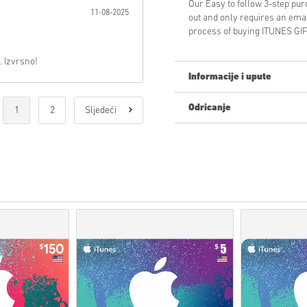
Our Easy to follow 3-step pu
11-08-2025
out and only requires an ema
process of buying ITUNES GIF
. Izvrsno!
Informacije i upute
Odricanje
1
2
Sljedeći
Novi na Livecards.net? Kupnja
Proizvodi
Pre-Order
bit ć
artikli na zalihama biti 
Kupnje koje se smatraju 
Kupujete samo digitalni p
Za više informacija pogle
Ako imate bilo kakvih pro
naš
Obrazac za kontakt
.
Ove kodove za preuzimanje
Ovi kodovi nemaju datum 
Sadržaj koji se može preuz
biste igrali ovu ekspanziju
Za neke proizvode možete 