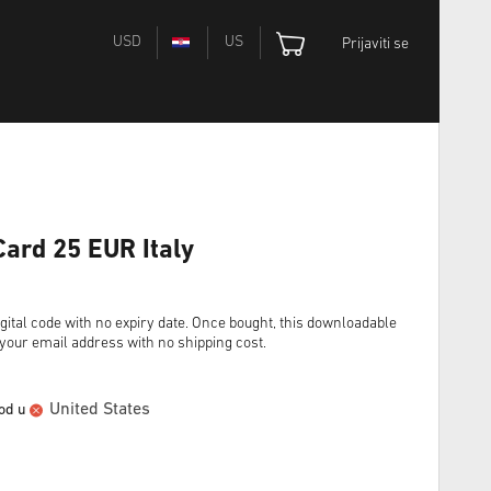
USD
US
Prijaviti se
Card 25 EUR Italy
ital code with no expiry date. Once bought, this downloadable
o your email address with no shipping cost.
United States
vod u