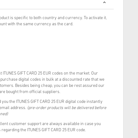
oduct is specific to both country and currency. To activate it,
unt with the same currency as the card.
t ITUNES GIFT CARD 25 EUR codes on the market. Our
urchase digital codes in bulk at a discounted rate that we
stomers. Besides being cheap, you can be rest assured our
re bought from official suppliers.
 you the ITUNES GIFT CARD 25 EUR digital code instantly
 email address.
(pre-order products will be delivered before
oned)
llent customer support are always available in case you
ns regarding the ITUNES GIFT CARD 25 EUR code.