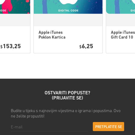
Pogledaj brzi vodič iznad ili s
Apple iTunes
Apple iTunes
Poklon Kartica
Gift Card 10
• Odaberi svoj proizvod
5 USD USA
USD USA
153,25
6,25
$
$
• Unesi svoju e-mail adresu
• Odaberi željeni način plaća
• Dovrši narudžbu
Nakon toga dobit ćeš e-mail
OSTVARITI POPUSTE?
(PRIJAVITE SE)
Budite u tijeku s najnovijim vijestima o igrama i popustima. Ovo
ne želite propustiti!
PRETPLATITE SE