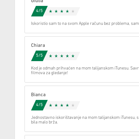
Giulia
4/5
Možemo li vam pomoći oko nečega?
Iskoristio sam to na svom Apple računu bez problema, samo 
Chiara
5/5
Kod je odmah prihvaćen na mom talijanskom iTunesu. Savr
filmova za gledanje!
Bianca
4/5
Jednostavno iskorištavanje na mom talijanskom iTunesu, sa
bila malo brža.