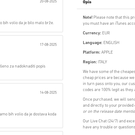
20-08-2025
Opis
Poslati
Note!
Please note that this pr
bih volio da je bilo malo brže.
you must have an iTunes acco
Currency:
EUR
Language:
ENGLISH
17-08-2025
Platform:
APPLE
Region:
ITALY
šeno za nadoknaditi popis
We have some of the cheapes
cheap prices are because we p
in turn pass onto you, our cu
codes are 100% legit as they a
14-08-2025
Once purchased, we will send
and directly to your provided
or on the release date menti
mo bih volio da je dostava koda
Our Live Chat (24/7) and exce
have any trouble or questio