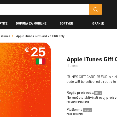
RTICE
DOPUNA ZA MOBILNE
SOFTVER
IGRANJE
iTunes
Apple iTunes Gift Card 25 EUR Italy
Apple iTunes Gift 
iTunes
ITUNES GIFT CARD 25 EUR is a dig
code will be delivered directly t
Regija proizvoda:
ITALY
Ne možete aktivirati ovaj proiz
Provjeri ograničenja
Platforma:
Apple
Kako aktivirati