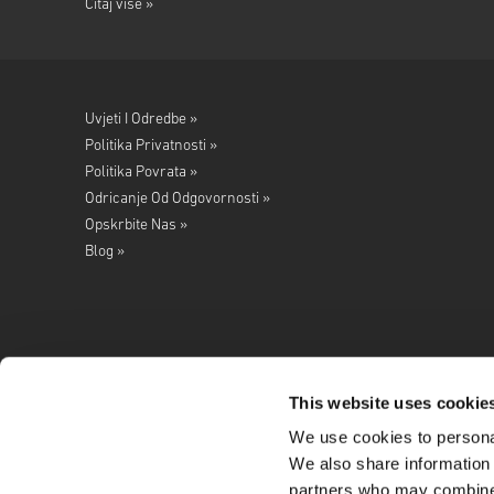
Čitaj više »
Uvjeti I Odredbe »
Politika Privatnosti »
Politika Povrata »
Odricanje Od Odgovornosti »
Opskrbite Nas »
Blog »
This website uses cookie
We use cookies to personal
Pratite nas na
We also share information 
partners who may combine i