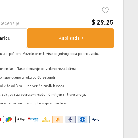
$
29,25
Recenzije
aricu
Kupi sada
čuju e-poštom. Možete primiti više od jednog koda po proizvodu.
korisnike – Naše obećanje potvrđeno rezultatima.
i isporučeno u roku od 60 sekundi.
d više od 3 milijuna verificiranih kupaca.
 zahtjeva za povratom među 10 milijuna+ transakcija.
jerenjem – vaši načini plaćanja su zaštićeni.