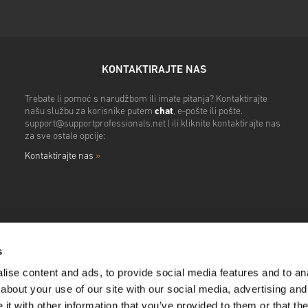
KONTAKTIRAJTE NAS
Trebate li pomoć s narudžbom ili imate pitanja? Kontaktirajte
našu službu za korisnike putem
chat
, e-pošte ili pošte.
support@supportprofessionals.net
| ili kliknite kontaktirajte nas
za sve ostale opcije:
Kontaktirajte nas
»
s
ise content and ads, to provide social media features and to anal
about your use of our site with our social media, advertising and
t with other information that you’ve provided to them or that the