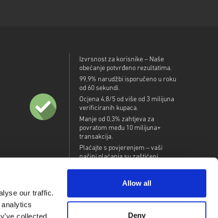
Izvrsnost za korisnike – Naše
obećanje potvrđeno rezultatima.
99,9% narudžbi isporučeno u roku
od 60 sekundi.
Ocjena 4,8/5 od više od 3 milijuna
verificiranih kupaca.
Manje od 0,3% zahtjeva za
povratom među 10 milijuna+
transakcija.
Plaćajte s povjerenjem – vaši
načini plaćanja su zaštićeni.
Allow all
yse our traffic.
 analytics
Deny
y’ve collected