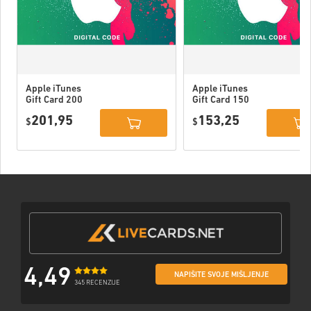
Apple iTunes
Apple iTunes
Gift Card 200
Gift Card 150
USD USA
USD USA
201,95
153,25
$
$
4,49
NAPIŠITE SVOJE MIŠLJENJE
345 RECENZIJE