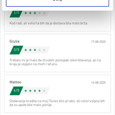
imati originalnu igru kako biste igrali ovu ekspanziju.
Sara
Za neke proizvode možete primiti više od jednog koda.
20-08-2025
Pogledaj brzi vodič iznad ili slijedi korake ispod 👇
3/5
• Odaberi svoj proizvod
Poslati
Možemo li vam pomoći oko nečega?
Kod radi, ali volio/la bih da je dostava bila malo brža.
• Unesi svoju e-mail adresu
• Odaberi željeni način plaćanja
• Dovrši narudžbu
Giulia
17-08-2025
Nakon toga dobit ćeš e-mail sa sigurnom poveznicom za pristup
svom kodu.
3/5
Trebalo mi je malo da shvatim postupak iskorištavanja, ali na
kraju je uspjelo na mom računu.
Matteo
14-08-2025
4/5
Dodavanje kredita na moj iTunes bilo je lako, ali volio/voljela bih
da su upute bile malo jasnije.