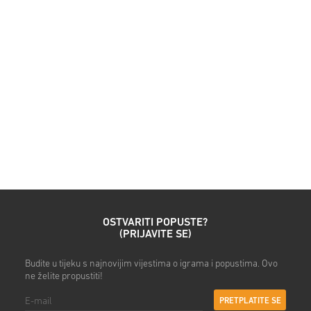
Pogledaj brzi vodič iznad ili s
• Odaberi svoj proizvod
• Unesi svoju e-mail adresu
• Odaberi željeni način plaća
• Dovrši narudžbu
Nakon toga dobit ćeš e-mail
OSTVARITI POPUSTE?
(PRIJAVITE SE)
Budite u tijeku s najnovijim vijestima o igrama i popustima. Ovo
ne želite propustiti!
PRETPLATITE SE