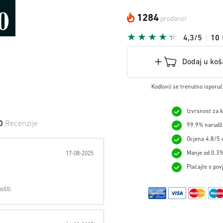
1284
prodano!
4,3/5
10
Dodaj u koš
Kod(ovi) se trenutno isporu
Izvrsnost za 
0
Recenzije
99,9% narudžb
Ocjena 4,8/5 o
 na Zvijezdu:
Manje od 0,3%
17-08-2025
Plaćajte s pov
ošti.