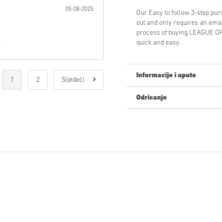
05-08-2025
Our Easy to follow 3-step pu
out and only requires an ema
process of buying LEAGUE O
quick and easy.
.
Informacije i upute
1
2
Sljedeći
Odricanje
Novi na Livecards.net? Kupnja
Proizvodi
Pre-Order
bit ć
artikli na zalihama biti 
Kupnje koje se smatraju 
Kupujete samo digitalni p
Za više informacija pogle
Ako imate bilo kakvih pro
naš
Obrazac za kontakt
.
Ove kodove za preuzimanje
Ovi kodovi nemaju datum 
Sadržaj koji se može preuz
biste igrali ovu ekspanziju
Za neke proizvode možete 