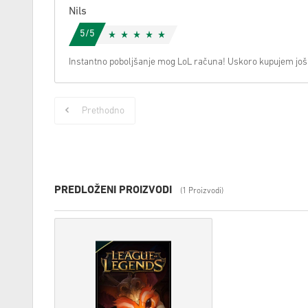
Nils
5/5
Instantno poboljšanje mog LoL računa! Uskoro kupujem još
Prethodno
PREDLOŽENI PROIZVODI
(1 Proizvodi)