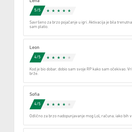
Lena
5/5
Možemo li vam pomoći oko nečega?
Savršeno za brzo pojačanje u igri. Aktivacija je bila trenutn
sam platio.
Leon
4/5
Kod je bio dobar, dobio sam svoje RP kako sam očekivao. Vri
brže.
Sofia
4/5
Odlično za brzo nadopunjavanje mog LoL računa, iako bih v