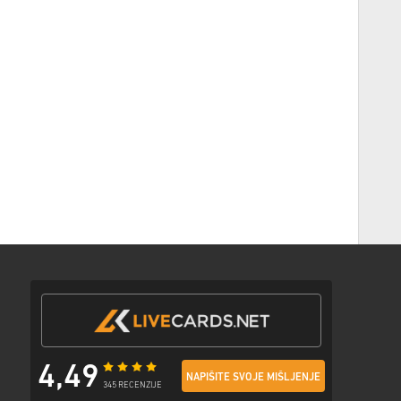
lijedi korake ispod 👇
nja
 sa sigurnom poveznicom za pristup svom kodu.
4,49
NAPIŠITE SVOJE MIŠLJENJE
345 RECENZIJE