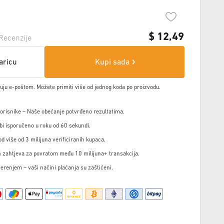
$
12,49
Recenzije
aricu
Kupi sada
čuju e-poštom. Možete primiti više od jednog koda po proizvodu.
korisnike – Naše obećanje potvrđeno rezultatima.
i isporučeno u roku od 60 sekundi.
d više od 3 milijuna verificiranih kupaca.
 zahtjeva za povratom među 10 milijuna+ transakcija.
jerenjem – vaši načini plaćanja su zaštićeni.