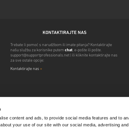
KONTAKTIRAJTE NAS
Trebate li pomoć s narudžbom ili imate pitanja? Kontaktirajte
našu službu za korisnike putem
chat
, e-pošte ili pošte.
support@supportprofessionals.net
| ili kliknite kontaktirajte nas
za sve ostale opcije:
Kontaktirajte nas
»
s
ise content and ads, to provide social media features and to anal
about your use of our site with our social media, advertising and