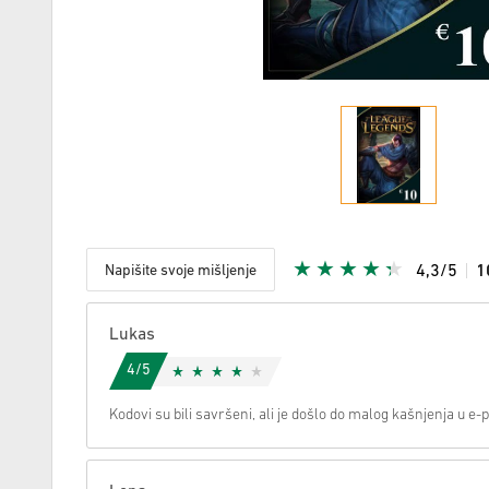
Napišite svoje mišljenje
4,3/5
1
S obzirom
Lukas
4/5
Kodovi su bili savršeni, ali je došlo do malog kašnjenja u e-p