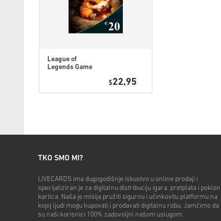
League of
Legends Game
Card 20 EUR
22,95
$
TKO SMO MI?
LIVECARDS ima dugogodišnje iskustvo u online prodaji i
specijaliziran je za digitalnu distribuciju igara, pretplata i poklon
kartica. Naša je misija pružiti sigurnu i učinkovitu platformu na
kojoj ljudi mogu kupovati i prodavati digitalnu robu. Jamčimo da
su naši korisnici 100% zadovoljni našom uslugom.