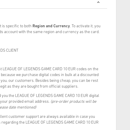
 is specific to both
Region and Currency
. To activate it, you
s account with the same region and currency as the card.
DS CLIENT
est LEAGUE OF LEGENDS GAME CARD 10 EUR codes on the
because we purchase digital codes in bulk at a discounted
o you, our customers. Besides being cheap, you can be rest
git as they are bought from official suppliers.
nd you the LEAGUE OF LEGENDS GAME CARD 10 EUR digital
o your provided email address.
(pre-order products will be
lease date mentioned)
llent customer support are always available in case you
ons regarding the LEAGUE OF LEGENDS GAME CARD 10 EUR