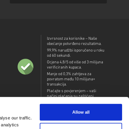
Izvrsnost za korisnike – Naše
obećanje potvrđeno rezultatima.
99,9% narudžbi isporučeno u roku
od 60 sekundi.
Ocjena 4,8/5 od više od 3 milijuna
verificiranih kupaca.
Manje od 0,3% zahtjeva za
povratom među 10 milijuna+
transakcija.
Plaćajte s povjerenjem – vaši
načini plaćanja su zaštićeni.
Allow all
yse our traffic.
 analytics