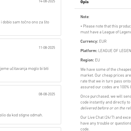
14-08-2025
Opis
Poslati
Note
:
a i dobio sam točno ono za što
• Please note that this product
must have a League of Legend
Currency:
EUR
11-08-2025
Platform:
LEAGUE OF LEGEN
Region:
EU
jeme učitavanja moglo bi biti
We have some of the cheap
market. Our cheap prices are 
rate that we in turn pass ont
assured our codes are 100% le
08-08-2025
Once purchased, we will se
code instantly and directly t
delivered before or on the re
olio da kod stigne odmah.
Our Live Chat (24/7) and exce
have any trouble or questi
code.