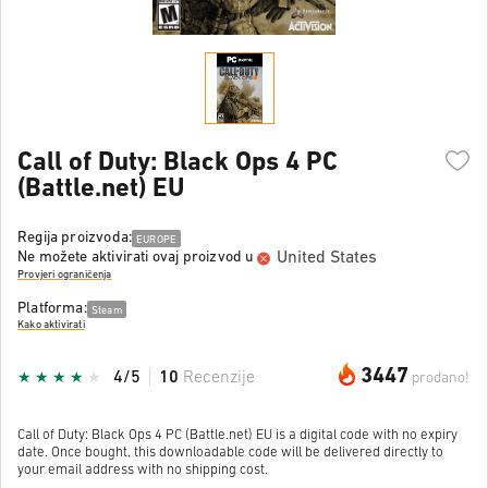
Call of Duty: Black Ops 4 PC
(Battle.net) EU
Regija proizvoda:
EUROPE
United States
Ne možete aktivirati ovaj proizvod u
Provjeri ograničenja
Platforma:
Steam
Kako aktivirati
3447
4/5
10
Recenzije
prodano!
Call of Duty: Black Ops 4 PC (Battle.net) EU is a digital code with no expiry
date. Once bought, this downloadable code will be delivered directly to
your email address with no shipping cost.