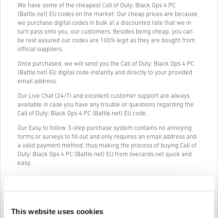
We have some of the cheapest Call of Duty: Black Ops 4 PC
(Battle.net) EU codes on the market. Our cheap prices are because
we purchase digital codes in bulk at a discounted rate that we in
turn pass onto you, our customers. Besides being cheap, you can
be rest assured our codes are 100% legit as they are bought from
official suppliers.
Once purchased, we will send you the Call of Duty: Black Ops 4 PC
(Battle.net) EU digital code instantly and directly to your provided
email address.
Our Live Chat (24/7) and excellent customer support are always
available in case you have any trouble or questions regarding the
Call of Duty: Black Ops 4 PC (Battle.net) EU code.
Our Easy to follow 3-step purchase system contains no annoying
forms or surveys to fill out and only requires an email address and
a valid payment method, thus making the process of buying Call of
Duty: Black Ops 4 PC (Battle.net) EU from livecards.net quick and
easy.
Informacije i upute
This website uses cookies
Odricanje