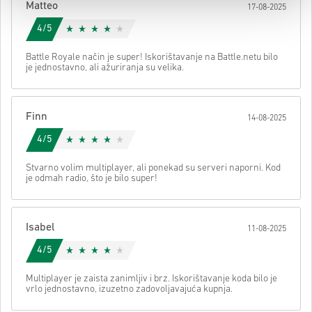
Matteo
17-08-2025
svom kodu.
4/5
Battle Royale način je super! Iskorištavanje na Battle.netu bilo
je jednostavno, ali ažuriranja su velika.
Finn
14-08-2025
4/5
Stvarno volim multiplayer, ali ponekad su serveri naporni. Kod
je odmah radio, što je bilo super!
Isabel
11-08-2025
4/5
Multiplayer je zaista zanimljiv i brz. Iskorištavanje koda bilo je
vrlo jednostavno, izuzetno zadovoljavajuća kupnja.