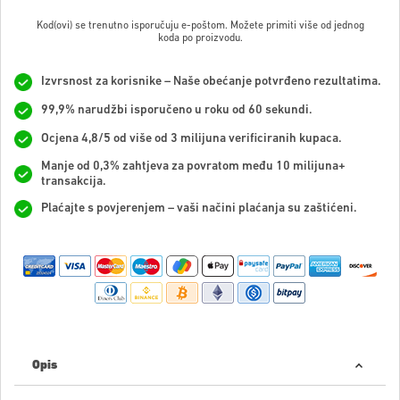
Kod(ovi) se trenutno isporučuju e-poštom. Možete primiti više od jednog
koda po proizvodu.
Izvrsnost za korisnike – Naše obećanje potvrđeno rezultatima.
99,9% narudžbi isporučeno u roku od 60 sekundi.
Ocjena 4,8/5 od više od 3 milijuna verificiranih kupaca.
Manje od 0,3% zahtjeva za povratom među 10 milijuna+
transakcija.
Plaćajte s povjerenjem – vaši načini plaćanja su zaštićeni.
Opis