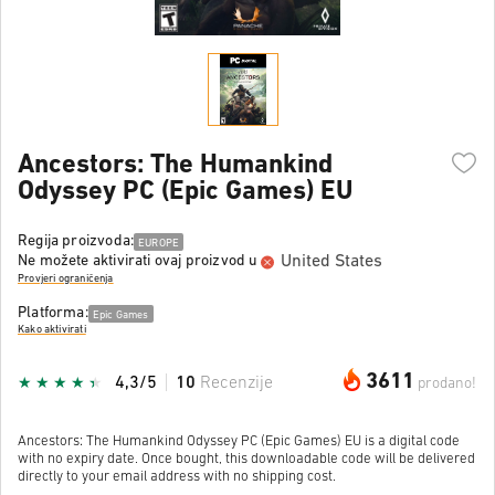
Ancestors: The Humankind
Odyssey PC (Epic Games) EU
Regija proizvoda:
EUROPE
United States
Ne možete aktivirati ovaj proizvod u
Provjeri ograničenja
Platforma:
Epic Games
Kako aktivirati
3611
4,3/5
10
Recenzije
prodano!
Ancestors: The Humankind Odyssey PC (Epic Games) EU is a digital code
with no expiry date. Once bought, this downloadable code will be delivered
directly to your email address with no shipping cost.