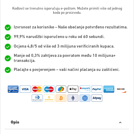
Kod(ovi) se trenutno isporučuju e-poštom. Možete primiti više od jednog
koda po proizvodu.
Izvrsnost za korisnike – Naše obećanje potvrđeno rezultatima.
99,9% narudžbi isporučeno u roku od 60 sekundi.
Ocjena 4,8/5 od više od 3 milijuna verificiranih kupaca.
Manje od 0,3% zahtjeva za povratom među 10 milijuna+
transakcija.
Plaćajte s povjerenjem – vaši načini plaćanja su zaštićeni.
Opis