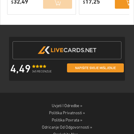
32,49
17,25
$
Games) EU
$
4,49
NAPIŠITE SVOJE MIŠLJENJE
345 RECENZIJE
Uvjeti I Odredbe »
Politika Privatnosti »
Politika Povrata »
Odricanje Od Odgovornosti »