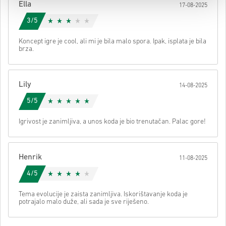
Ella
17-08-2025
svom kodu.
3/5
Koncept igre je cool, ali mi je bila malo spora. Ipak, isplata je bila
brza.
Lily
14-08-2025
5/5
Igrivost je zanimljiva, a unos koda je bio trenutačan. Palac gore!
Henrik
11-08-2025
4/5
Tema evolucije je zaista zanimljiva. Iskorištavanje koda je
potrajalo malo duže, ali sada je sve riješeno.