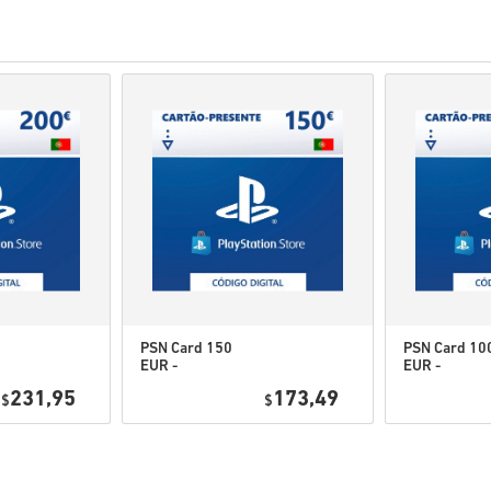
artikli na zalihama biti 
Kupnje koje se smatraju 
Kupujete samo digitalni p
Za više informacija pogle
Ako imate bilo kakvih pro
naš
Obrazac za kontakt
.
Ove kodove za preuzimanje
Ovi kodovi nemaju datum 
Sadržaj koji se može preuz
biste igrali ovu ekspanziju
Za neke proizvode možete 
PSN Card 150
PSN Card 10
EUR -
EUR -
Pogledaj brzi vodič iznad ili s
PlayStation
PlayStation
231,95
173,49
$
Network
$
Network
• Odaberi svoj proizvod
Portugal
Portugal
• Unesi svoju e-mail adresu
• Odaberi željeni način plaća
• Dovrši narudžbu