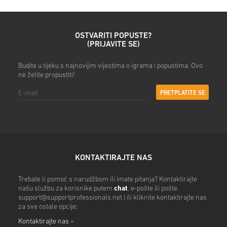
Nakon toga dobit ćeš e-mail
OSTVARITI POPUSTE?
(PRIJAVITE SE)
Budite u tijeku s najnovijim vijestima o igrama i popustima. Ovo
ne želite propustiti!
PRETPLATITE SE
KONTAKTIRAJTE NAS
Trebate li pomoć s narudžbom ili imate pitanja? Kontaktirajte
našu službu za korisnike putem
chat
, e-pošte ili pošte.
support@supportprofessionals.net
| ili kliknite kontaktirajte nas
za sve ostale opcije:
Kontaktirajte nas
»