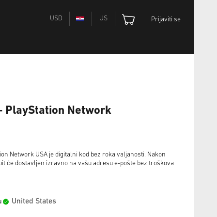
USD
US
Prijaviti se
- PlayStation Network
ion Network USA je digitalni kod bez roka valjanosti. Nakon
bit će dostavljen izravno na vašu adresu e-pošte bez troškova
United States
u