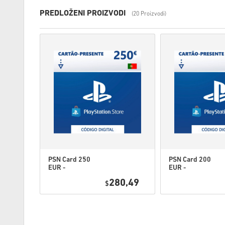
PREDLOŽENI PROIZVODI
(20 Proizvodi)
PSN Card 250
PSN Card 200
EUR -
EUR -
PlayStation
PlayStation
1,95
280,49
Network
$
Network
Portugal
Portugal