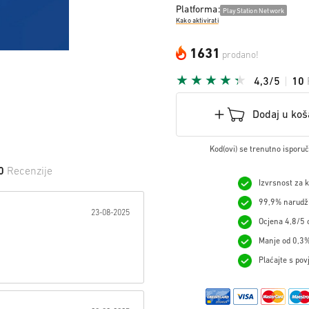
Platforma:
PlayStation Network
Kako aktivirati
1631
prodano!
4,3/5
10
Dodaj u koš
Kod(ovi) se trenutno isporu
0
Recenzije
Izvrsnost za 
 na Zvijezdu:
99,9% narudžb
23-08-2025
Ocjena 4,8/5 o
Manje od 0,3%
Plaćajte s pov