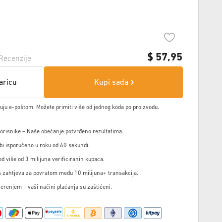
$
57,95
Recenzije
aricu
Kupi sada
čuju e-poštom. Možete primiti više od jednog koda po proizvodu.
korisnike – Naše obećanje potvrđeno rezultatima.
i isporučeno u roku od 60 sekundi.
d više od 3 milijuna verificiranih kupaca.
 zahtjeva za povratom među 10 milijuna+ transakcija.
jerenjem – vaši načini plaćanja su zaštićeni.