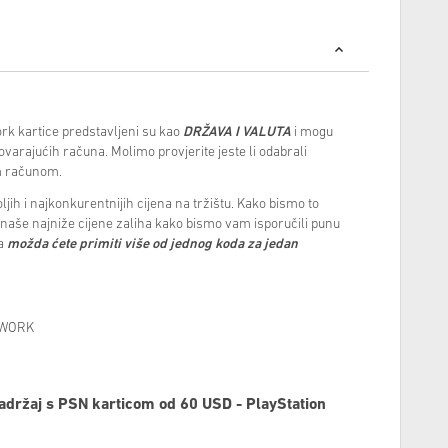
rk kartice predstavljeni su kao
DRŽAVA I VALUTA
i mogu
ovarajućih računa. Molimo provjerite jeste li odabrali
im računom.
jih i najkonkurentnijih cijena na tržištu. Kako bismo to
naše najniže cijene zaliha kako bismo vam isporučili punu
da
možda ćete primiti više od jednog koda za jedan
TWORK
sadržaj s PSN karticom od 60 USD - PlayStation