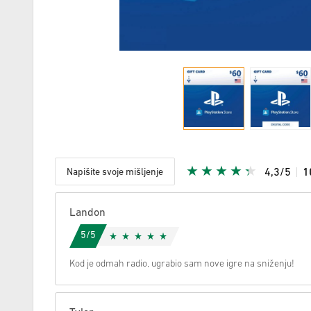
Napišite svoje mišljenje
4,3/5
1
S obzirom
Landon
5/5
Kod je odmah radio, ugrabio sam nove igre na sniženju!