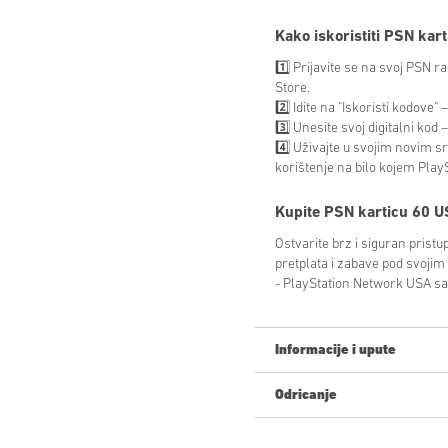
Kako iskoristiti PSN kar
1️⃣ Prijavite se na svoj PSN r
Store.
2️⃣ Idite na "Iskoristi kodove"
3️⃣ Unesite svoj digitalni kod
4️⃣ Uživajte u svojim novim 
korištenje na bilo kojem Play
Kupite
PSN karticu 60 U
Ostvarite brz i siguran pristup
pretplata i zabave pod svojim
- PlayStation Network USA sad
Informacije i upute
Odricanje
Novi na Livecards.net? Kupnja
Proizvodi
Pre-Order
bit ć