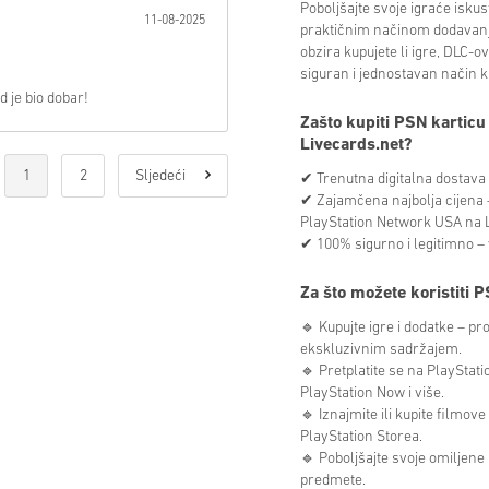
Poboljšajte svoje igraće isk
11-08-2025
praktičnim načinom dodavanj
obzira kupujete li igre, DLC-ove
siguran i jednostavan način k
d je bio dobar!
Zašto kupiti PSN kartic
Livecards.net?
1
2
Sljedeći
✔ Trenutna digitalna dostava 
✔ Zajamčena najbolja cijena – 
PlayStation Network USA na L
✔ 100% sigurno i legitimno – v
Za što možete koristiti 
🔹 Kupujte igre i dodatke – pr
ekskluzivnim sadržajem.
🔹 Pretplatite se na PlayStati
PlayStation Now i više.
🔹 Iznajmite ili kupite filmov
PlayStation Storea.
🔹 Poboljšajte svoje omiljene i
predmete.