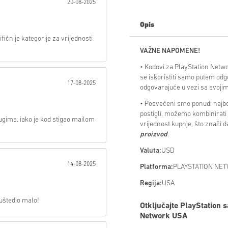
20-08-2025
Poslati
Opis
ičnije kategorije za vrijednosti
VAŽNE NAPOMENE!
• Kodovi za PlayStation Netwo
se iskoristiti samo putem odg
17-08-2025
odgovarajuće u vezi sa svoj
• Posvećeni smo ponudi najbol
postigli, možemo kombinirati 
ugima, iako je kod stigao mailom
vrijednost kupnje, što znači 
proizvod
.
Valuta:
USD
14-08-2025
Platforma:
PLAYSTATION NE
Regija:
USA
 uštedio malo!
Otključajte PlayStation 
Network USA