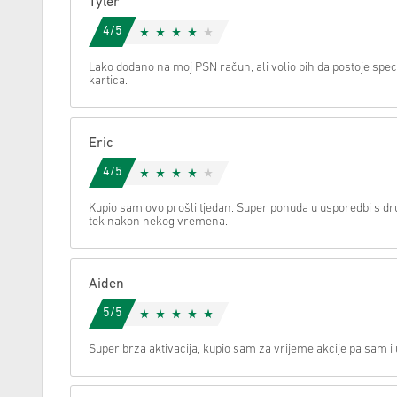
Tyler
4/5
Možemo li vam pomoći oko nečega?
Lako dodano na moj PSN račun, ali volio bih da postoje specif
kartica.
Eric
4/5
Kupio sam ovo prošli tjedan. Super ponuda u usporedbi s dr
tek nakon nekog vremena.
Aiden
5/5
Super brza aktivacija, kupio sam za vrijeme akcije pa sam i