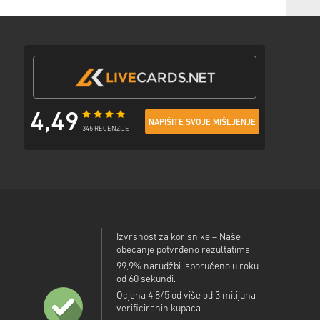
 sa sigurnom poveznicom za pristup svom kodu.
4,49
NAPIŠITE SVOJE MIŠLJENJE
345 RECENZIJE
Izvrsnost za korisnike – Naše
obećanje potvrđeno rezultatima.
99,9% narudžbi isporučeno u roku
od 60 sekundi.
Ocjena 4,8/5 od više od 3 milijuna
verificiranih kupaca.