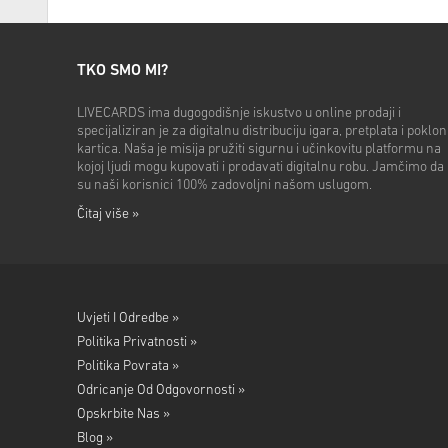
TKO SMO MI?
LIVECARDS ima dugogodišnje iskustvo u online prodaji i
specijaliziran je za digitalnu distribuciju igara, pretplata i poklon
kartica. Naša je misija pružiti sigurnu i učinkovitu platformu na
kojoj ljudi mogu kupovati i prodavati digitalnu robu. Jamčimo da
su naši korisnici 100% zadovoljni našom uslugom.
Čitaj više »
Uvjeti I Odredbe »
Politika Privatnosti »
Politika Povrata »
Odricanje Od Odgovornosti »
Opskrbite Nas »
Blog »