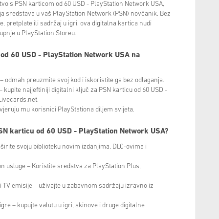
ustvo s PSN karticom od 60 USD - PlayStation Network USA,
a sredstava u vaš PlayStation Network (PSN) novčanik. Bez
, pretplate ili sadržaj u igri, ova digitalna kartica nudi
upnje u PlayStation Storeu.
u od 60 USD - PlayStation Network USA na
– odmah preuzmite svoj kod i iskoristite ga bez odlaganja.
kupite najjeftiniji digitalni ključ za PSN karticu od 60 USD -
ivecards.net.
jeruju mu korisnici PlayStationa diljem svijeta.
PSN karticu od 60 USD - PlayStation Network USA?
oširite svoju biblioteku novim izdanjima, DLC-ovima i
on usluge – Koristite sredstva za PlayStation Plus,
e i TV emisije – uživajte u zabavnom sadržaju izravno iz
gre – kupujte valutu u igri, skinove i druge digitalne