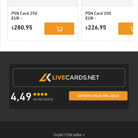
PSN Card 250
PSN Card 200
EUR -
EUR -
PlayStation
PlayStation
280,95
226,95
Network
$
Network
$
Portugal
Portugal
4,49
NAPIŠITE SVOJE MIŠLJENJE
345 RECENZIJE
Uvjeti I Odredbe »