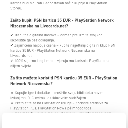
kartica nudi siguran i jednostavan način kupnje u PlayStation
Storeu.
Zašto kupiti PSN karticu 35 EUR - PlayStation Network
Nizozemska na Livecards.net?
✔ Trenutna digitalna dostava – odmah preuzmite svoj kod i
iskoristite ga bez odlaganja.
✔ Zajamčena najbolja cijena – kupite najjeftiniji digitalni ključ PSN
kartice 35 EUR - PlayStation Network Nizozemska na
Livecards.net.
✔ 100% sigurno i legitimno – vjeruju mu korisnici PlayStationa
diljem svijeta.
Za što možete koristiti PSN karticu 35 EUR - PlayStation
Network Nizozemska?
🔹 Kupujte igre i dodatke – proširite svoju biblioteku novim
izdanjima, DLC-ovima i ekskluzivnim sadržajem.
🔹 Pretplatite se na PlayStation usluge – Koristite sredstva za
PlayStation Plus, PlayStation Now i još mnogo toga.
🔹 Iznajmite ili kupite filmove i TV emisije – uživajte u zabavnom
sadržaju izravno iz PlayStation Storea.
🔹 Poboljšajte svoje omiljene igre – kupujte valutu u igri, skinove i