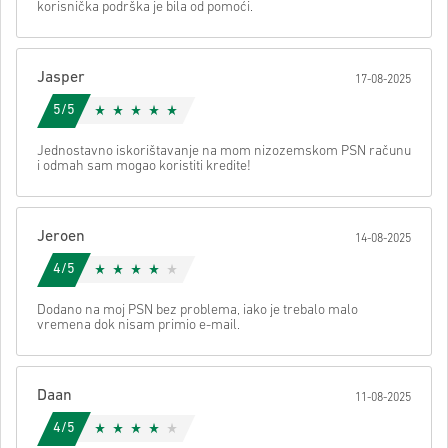
korisnička podrška je bila od pomoći.
• Dovrši narudžbu
Nakon toga dobit ćeš e-mail sa sigurnom poveznicom za pristup
svom kodu.
Jasper
17-08-2025
5/5
Jednostavno iskorištavanje na mom nizozemskom PSN računu
i odmah sam mogao koristiti kredite!
Jeroen
14-08-2025
4/5
Dodano na moj PSN bez problema, iako je trebalo malo
vremena dok nisam primio e-mail.
Daan
11-08-2025
4/5