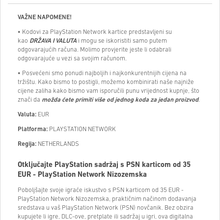
VAŽNE NAPOMENE!
• Kodovi za PlayStation Network kartice predstavljeni su
kao
DRŽAVA I VALUTA
i mogu se iskoristiti samo putem
odgovarajućih računa. Molimo provjerite jeste li odabrali
odgovarajuće u vezi sa svojim računom.
• Posvećeni smo ponudi najboljih i najkonkurentnijih cijena na
tržištu. Kako bismo to postigli, možemo kombinirati naše najniže
cijene zaliha kako bismo vam isporučili punu vrijednost kupnje, što
znači da
možda ćete primiti više od jednog koda za jedan proizvod
.
Valuta:
EUR
Platforma:
PLAYSTATION NETWORK
Regija:
NETHERLANDS
Otključajte PlayStation sadržaj s PSN karticom od 35
EUR - PlayStation Network Nizozemska
Poboljšajte svoje igraće iskustvo s PSN karticom od 35 EUR -
PlayStation Network Nizozemska, praktičnim načinom dodavanja
sredstava u vaš PlayStation Network (PSN) novčanik. Bez obzira
kupujete li igre, DLC-ove, pretplate ili sadržaj u igri, ova digitalna