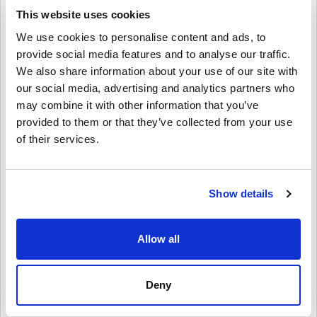
druge digitalne predmete.
This website uses cookies
Kako iskoristiti PSN karticu od 35 EUR - PlayStation
We use cookies to personalise content and ads, to
Network Nizozemska?
provide social media features and to analyse our traffic.
1️⃣ Prijavite se na svoj PSN račun – pristupite putem konzole ili web
We also share information about your use of our site with
stranice PlayStation Store.
our social media, advertising and analytics partners who
2️⃣ Idite na "Iskoristi kodove" – nalazi se u izborniku PlayStation
may combine it with other information that you’ve
Storea.
3️⃣ Unesite svoj digitalni kod – unesite 12-znamenkasti kod koji ste
provided to them or that they’ve collected from your use
primili nakon kupnje.
of their services.
4️⃣ Uživajte u svojim novim sredstvima – Trenutačno dodano u vaš
PSN novčanik za korištenje na bilo kojem PlayStation sadržaju.
Kupite
PSN karticu PSN kartica 35 EUR - PlayStation
Show details
Network Nizozemska
već danas!
Ostvarite brz i siguran pristup PlayStation trgovini i uživajte u
Allow all
slobodi kupnje igara, pretplata i zabave pod svojim uvjetima.
Preuzmite svoj digitalni ključ PSN kartice 35 EUR - PlayStation
Network Nizozemska sada s Livecards.net i počnite igrati već
danas!
Deny