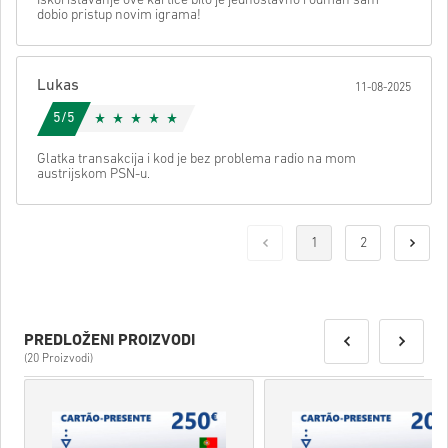
Iskorištavanje ove kartice bilo je jednostavno i odmah sam
dobio pristup novim igrama!
Lukas
11-08-2025
5/5
Glatka transakcija i kod je bez problema radio na mom
austrijskom PSN-u.
1
2
PREDLOŽENI PROIZVODI
(20 Proizvodi)