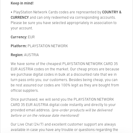
Keep in mind!
• PlayStation Network Cards codes are represented by
COUNTRY &
CURRENCY
and can only redeemed via corresponding accounts.
Please be sure you have selected appropriately in association to
your account.
Currency:
EUR
Platform:
PLAYSTATION NETWORK
Region:
AUSTRIA
We have some of the cheapest PLAYSTATION NETWORK CARD 35
EUR AUSTRIA codes on the market. Our cheap prices are because
we purchase digital codes in bulk at a discounted rate that we in
turn pass onto you, our customers. Besides being cheap, you can
be rest assured our codes are 100% legit as they are bought from
official suppliers.
Once purchased, we will send you the PLAYSTATION NETWORK
CARD 35 EUR AUSTRIA digital code instantly and directly to your
provided email address.
(pre-order products will be delivered
before or on the release date mentioned)
Our Live Chat (24/7) and excellent customer support are always
available in case you have any trouble or questions regarding the