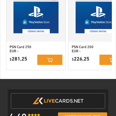
PSN Card 250
PSN Card 200
EUR -
EUR -
PlayStation
PlayStation
281,25
226,25
Network
$
Network
$
Portugal
Portugal