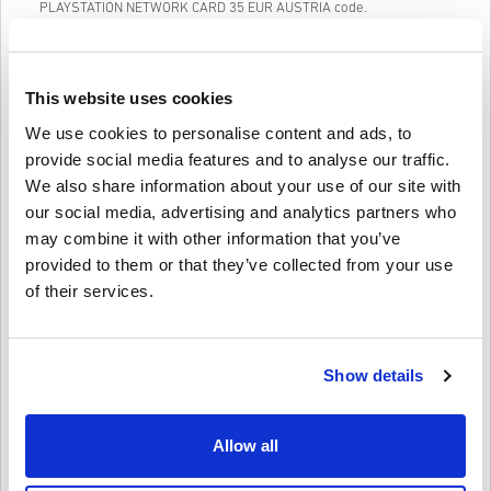
PLAYSTATION NETWORK CARD 35 EUR AUSTRIA code.
Our Easy to follow 3-step purchase system contains no annoying
forms or surveys to fill out and only requires an email address and
a valid payment method, thus making the process of buying
This website uses cookies
PLAYSTATION NETWORK CARD 35 EUR AUSTRIA for PC from
livecards.net quick and easy.
We use cookies to personalise content and ads, to
provide social media features and to analyse our traffic.
We also share information about your use of our site with
Informacije i upute
our social media, advertising and analytics partners who
may combine it with other information that you’ve
Odricanje
Novi na Livecards.net? Kupnja digitalnih kodova je brza i
provided to them or that they’ve collected from your use
jednostavna:
of their services.
Proizvodi
Pre-Order
bit će isporučeni prije ili na navedeni
datum izdavanja, dok će artikli na zalihama biti isporučeni
Napišite svoje mišljenje
4,6/5
10
Recenzije
odmah nakon sigurnosnih provjera.
Kupnje koje se smatraju za komercijalnu upotrebu neće biti
prihvaćene.
Show details
Kupujete samo digitalni proizvod.
Lukas
23-08-2025
Za više informacija pogledajte naša FAQ.
S obzirom na Zvijezdu:
4/5
Ako imate bilo kakvih problema s kupnjom, molimo vas da
Allow all
nas obavijestite koristeći naš
Obrazac za kontakt
.
Ove kodove za preuzimanje proizvodi razvojni programer
Kod je savršeno radio na mom austrijskom PSN računu, iako bi