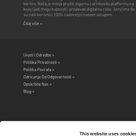
kartica. Naša je misija pružiti sigurnu i učinkovitu platformu na
kojoj ljudi mogu kupovati i prodavati digitalnu robu. Jamčimo da
su naši korisnici 100% zadovoljni našom uslugom.
Čitaj više »
Uvjeti I Odredbe »
Politika Privatnosti »
Politika Povrata »
Odricanje Od Odgovornosti »
Opskrbite Nas »
Blog »
This website uses cookie