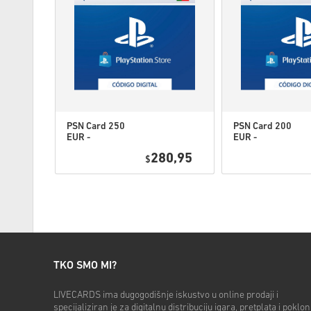
PSN Card 250
PSN Card 200
EUR -
EUR -
PlayStation
PlayStation
2,25
280,95
Network
$
Network
Portugal
Portugal
TKO SMO MI?
LIVECARDS ima dugogodišnje iskustvo u online prodaji i
specijaliziran je za digitalnu distribuciju igara, pretplata i poklon