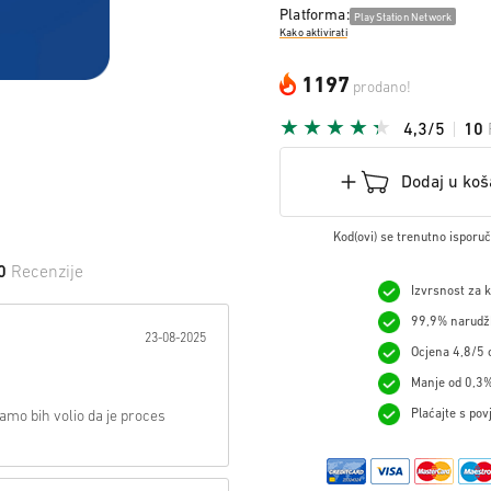
Platforma:
PlayStation Network
Kako aktivirati
1197
prodano!
4,3/5
10
Dodaj u koš
Kod(ovi) se trenutno isporu
0
Recenzije
Izvrsnost za 
 na Zvijezdu:
99,9% narudžb
23-08-2025
Ocjena 4,8/5 o
Manje od 0,3%
Plaćajte s pov
amo bih volio da je proces