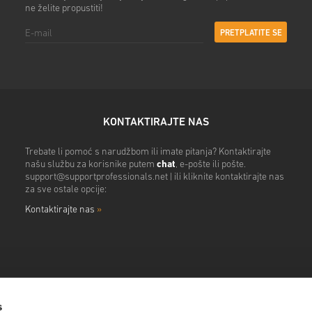
ne želite propustiti!
PRETPLATITE SE
KONTAKTIRAJTE NAS
Trebate li pomoć s narudžbom ili imate pitanja? Kontaktirajte
našu službu za korisnike putem
chat
, e-pošte ili pošte.
support@supportprofessionals.net
| ili kliknite kontaktirajte nas
za sve ostale opcije:
Kontaktirajte nas
»
s