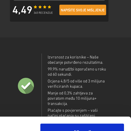
4,49
NAPIŠITE SVOJE MIŠLJENJE
345 RECENZIJE
Izvrsnost za korisnike – Naše
obećanje potvrđeno rezultatima.
99,9% narudžbi isporučeno u roku
od 60 sekundi.
Ocjena 4,8/5 od više od 3 milijuna
verificiranih kupaca.
Manje od 0,3% zahtjeva za
povratom među 10 milijuna+
transakcija.
Plaćajte s povjerenjem – vaši
načini plaćanja su zaštićeni.