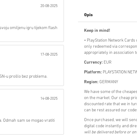
20-08-2025
Poslati
Opis
voju omiljenu igru tijekom flash
Keep in mind!
• PlayStation Network Cards
only redeemed via correspon
appropriately in association 
17-08-2025
Currency:
EUR
Platform:
PLAYSTATION NET
PSN-u prošlo bez problema.
Region:
GERMANY
We have some of the cheap
on the market. Our cheap pric
14-08-2025
discounted rate that we in tu
can be rest assured our codes
Once purchased, we will s
a. Odmah sam se mogao vratiti
digital code instantly and dir
will be delivered before or o