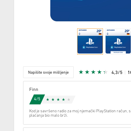
Napišite svoje mišljenje
4,3/5
1
S obzirom
Finn
4/5
Kod je savršeno radio za moj njemački PlayStation račun, s
plaćanja bio malo brži.