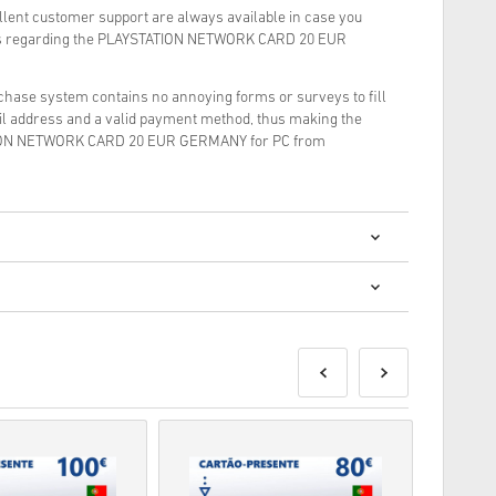
llent customer support are always available in case you
ons regarding the PLAYSTATION NETWORK CARD 20 EUR
rchase system contains no annoying forms or surveys to fill
il address and a valid payment method, thus making the
TION NETWORK CARD 20 EUR GERMANY for PC from
 digitalnih kodova je brza i jednostavna:
e isporučeni prije ili na navedeni datum izdavanja, dok će
isporučeni odmah nakon sigurnosnih provjera.
za komercijalnu upotrebu neće biti prihvaćene.
roizvod.
dajte naša FAQ.
blema s kupnjom, molimo vas da nas obavijestite koristeći
 proizvodi razvojni programer igre i stoga su originalni.