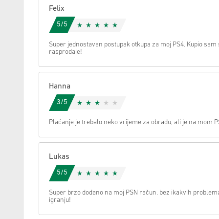
Felix
Možemo li vam pomoći oko nečega?
5/5
Super jednostavan postupak otkupa za moj PS4. Kupio sam s
rasprodaje!
Hanna
3/5
Plaćanje je trebalo neko vrijeme za obradu, ali je na mom 
Lukas
5/5
Super brzo dodano na moj PSN račun, bez ikakvih problem
igranju!