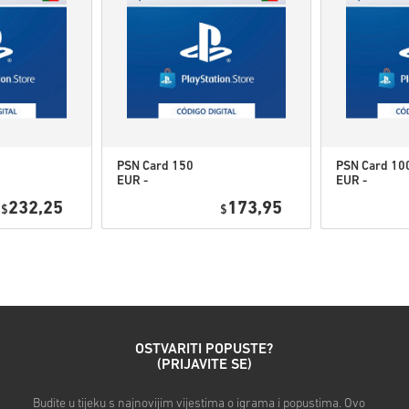
Ovi kodovi nemaju datum 
Sadržaj koji se može preuz
biste igrali ovu ekspanziju
Za neke proizvode možete 
PSN Card 150
PSN Card 10
EUR -
EUR -
Pogledaj brzi vodič iznad ili s
PlayStation
PlayStation
232,25
173,95
$
Network
$
Network
• Odaberi svoj proizvod
Portugal
Portugal
• Unesi svoju e-mail adresu
• Odaberi željeni način plaća
• Dovrši narudžbu
Nakon toga dobit ćeš e-mail
OSTVARITI POPUSTE?
(PRIJAVITE SE)
Budite u tijeku s najnovijim vijestima o igrama i popustima. Ovo