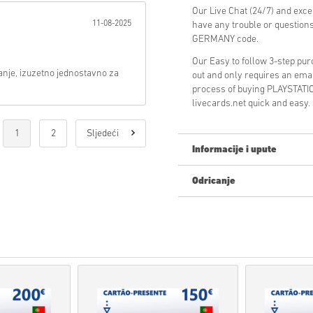
Our Live Chat (24/7) and exce
11-08-2025
have any trouble or questi
GERMANY code.
Our Easy to follow 3-step pu
anje, izuzetno jednostavno za
out and only requires an ema
process of buying PLAYSTA
livecards.net quick and easy.
1
2
Sljedeći
Informacije i upute
Odricanje
Novi na Livecards.net? Kupnja
Proizvodi
Pre-Order
bit ć
artikli na zalihama biti 
Kupnje koje se smatraju 
Kupujete samo digitalni p
Za više informacija pogle
Ako imate bilo kakvih pro
naš
Obrazac za kontakt
.
Ove kodove za preuzimanje