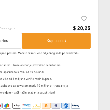
$
20,25
Recenzije
aricu
Kupi sada
čuju e-poštom. Možete primiti više od jednog koda po proizvodu.
korisnike – Naše obećanje potvrđeno rezultatima.
i isporučeno u roku od 60 sekundi.
d više od 3 milijuna verificiranih kupaca.
 zahtjeva za povratom među 10 milijuna+ transakcija.
jerenjem – vaši načini plaćanja su zaštićeni.