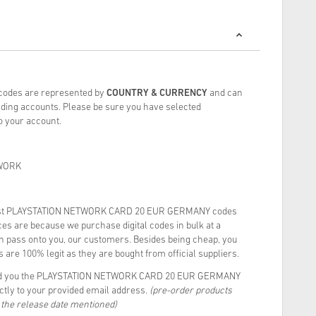
 codes are represented by
COUNTRY & CURRENCY
and can
ding accounts. Please be sure you have selected
to your account.
WORK
est PLAYSTATION NETWORK CARD 20 EUR GERMANY codes
es are because we purchase digital codes in bulk at a
rn pass onto you, our customers. Besides being cheap, you
 are 100% legit as they are bought from official suppliers.
end you the PLAYSTATION NETWORK CARD 20 EUR GERMANY
ectly to your provided email address.
(pre-order products
n the release date mentioned)