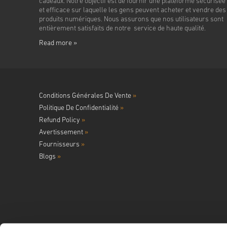
cadeaux. Notre objectif est de fournir une plateforme sécurisée
et efficace sur laquelle les gens peuvent acheter et vendre des
produits numériques. Nous assurons que nos utilisateurs sont
entièrement satisfaits de notre service de haute qualité.
Read more »
Conditions Générales De Vente
»
Politique De Confidentialité
»
Refund Policy
»
Avertissement
»
Fournisseurs
»
Blogs
»