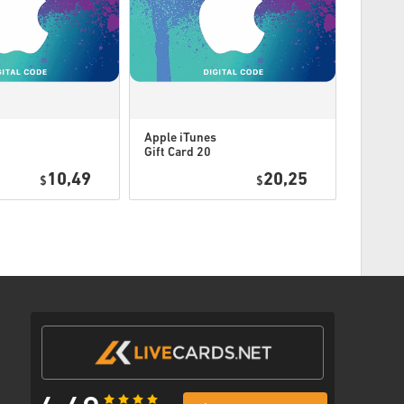
 produits DLC - Vous devez avoir le jeu original dans
 extension.
iez plus d'un code pour certains produits.
Apple iTunes
Apple i
ssus ou suis les étapes ci-dessous 👇
Gift Card 20
Gift Ca
USD USA
USD US
10,49
20,25
$
$
iement préféré
 un e-mail avec un lien sécurisé pour accéder à ton code.