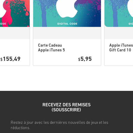
Contenu téléchargeable ou
l'ordre pour jouer à cette
Il se peut que vous recev
Carte Cadeau
Apple iTunes
Regarde le guide rapide ci-de
Apple iTunes 5
Gift Card 10
USD USA
USD USA
• Choisis ton produit
155,49
5,95
$
$
• Entre ton adresse e-mail
• Sélectionne ton mode de pa
• Finalise ta commande
Une fois terminé, tu recevras
RECEVEZ DES REMISES
(SOUSSCRIRE)
s
Restez à jour avec les dernières nouvelles de jeux et les
réductions.