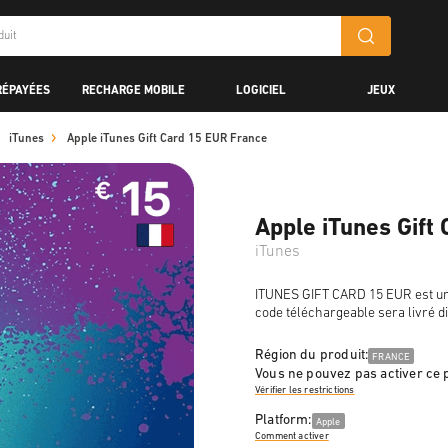
RÉPAYÉES
RECHARGE MOBILE
LOGICIEL
JEUX
iTunes
Apple iTunes Gift Card 15 EUR France
Apple iTunes Gift
iTunes
ITUNES GIFT CARD 15 EUR est un 
code téléchargeable sera livré d
Région du produit:
FRANCE
Vous ne pouvez pas activer ce 
Vérifier les restrictions
Platform:
Apple
Comment activer