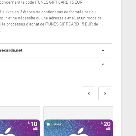
 concernant le code ITUNES GIFT CARD 15 EUR.
à suivre en 3 étapes ne contient pas de formulaires ou
lir et ne nécessite qu'une adresse e-mail et un mode de
si le processus d'achat de ITUNES GIFT CARD 15 EUR de
.
vecards.net
cheter des codes numériques est rapide et facile :
nde
seront livrés avant ou à la date de sortie mentionnée,
n stock seront livrés instantanément en attendant les
ur un usage commercial ne seront pas acceptés.
 numérique seulement.
, consultez notre
FAQ
.
blème avec un achat, s'il vous plaît nous en informer en
Contactez-nous
.
s sont produits par le développeur du jeu et sont donc
te d'expiration.