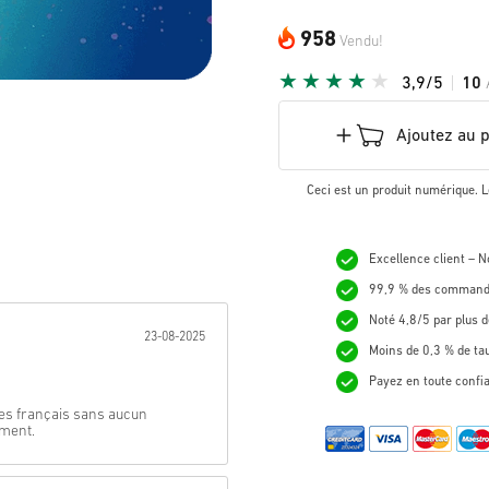
958
Vendu!
3,9/5
10
Ajoutez au 
Ceci est un produit numérique. L
Excellence client – 
99,9 % des commande
nnée:
Noté 4,8/5 par plus d
23-08-2025
Moins de 0,3 % de ta
Payez en toute confi
nes français sans aucun
ement.