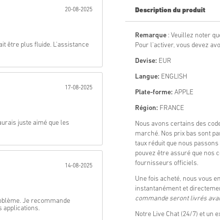
20-08-2025
Description du produit
Envoyer
Remarque
: Veuillez noter qu
t être plus fluide. L'assistance
Pour l'activer, vous devez av
Devise:
EUR
Langue:
ENGLISH
17-08-2025
Plate-forme:
APPLE
Région:
FRANCE
’aurais juste aimé que les
Nous avons certains des cod
marché. Nos prix bas sont p
taux réduit que nous passons 
pouvez être assuré que nos c
fournisseurs officiels.
14-08-2025
Une fois acheté, nous vous 
instantanément et directemen
commande seront livrés avant
n problème. Je recommande
 applications.
Notre Live Chat (24/7) et un e