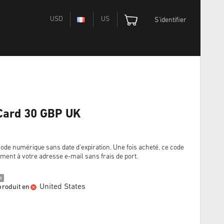
USD
US
S'identifier
 Card 30 GBP UK
code numérique sans date d'expiration. Une fois acheté, ce code
ement à votre adresse e-mail sans frais de port.
M
United States
produit en