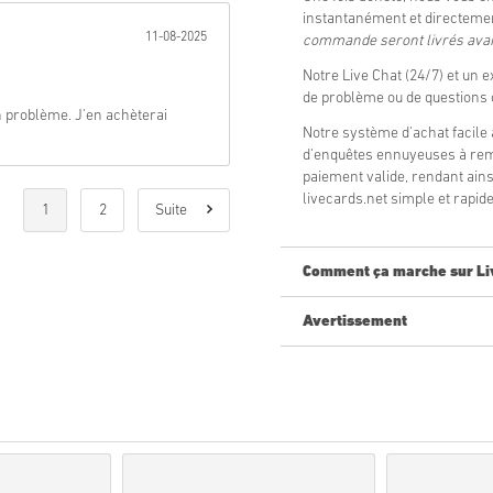
instantanément et directemen
11-08-2025
commande seront livrés avant
Notre Live Chat (24/7) et un e
de problème ou de questions
un problème. J'en achèterai
Notre système d'achat facile 
d'enquêtes ennuyeuses à remp
paiement valide, rendant ain
livecards.net simple et rapide
1
2
Suite
Comment ça marche sur Li
Avertissement
Nouveau sur Livecards.net ? A
Les produits
pré-comma
tandis que les articles e
contrôles de sécurité.
Les achats considérés po
Vous achetez un produit
Pour plus d'informations