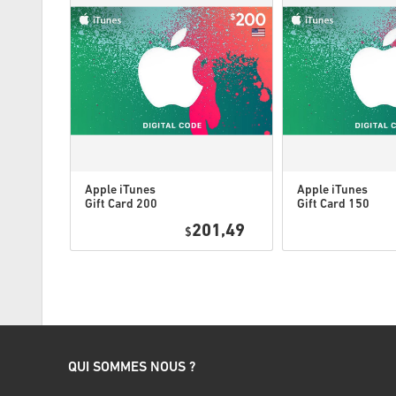
Apple iTunes
Apple iTunes
Gift Card 200
Gift Card 150
USD USA
USD USA
7,95
201,49
$
QUI SOMMES NOUS ?