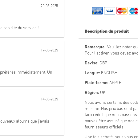
20-08-2025
Envoyer
 rapidité du service !
Description du produit
Remarque
: Veuillez noter qu
17-08-2025
Pour l'activer, vous devez av
Devise:
GBP
 préférés immédiatement. Un
Langue:
ENGLISH
Plate-forme:
APPLE
Région:
UK
14-08-2025
Nous avons certains des cod
marché. Nos prix bas sont p
taux réduit que nous passons 
pouvez être assuré que nos c
 nouveaux albums que j'avais
fournisseurs officiels.
Une fois acheté, nous vous 