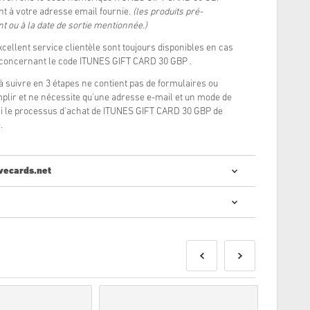
t à votre adresse email fournie.
(les produits pré-
 ou à la date de sortie mentionnée.)
xcellent service clientèle sont toujours disponibles en cas
 concernant le code ITUNES GIFT CARD 30 GBP .
à suivre en 3 étapes ne contient pas de formulaires ou
lir et ne nécessite qu'une adresse e-mail et un mode de
si le processus d'achat de ITUNES GIFT CARD 30 GBP de
.
vecards.net
cheter des codes numériques est rapide et facile :
nde
seront livrés avant ou à la date de sortie mentionnée,
n stock seront livrés instantanément en attendant les
ur un usage commercial ne seront pas acceptés.
 numérique seulement.
, consultez notre
FAQ
.