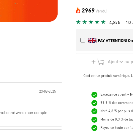
2969
Vendu!
4,8/5
10
Ajoutez au 
Ceci est un produit numérique. L
nnée:
23-08-2025
Excellence client – 
99,9 % des commande
Noté 4,8/5 par plus d
 fonctionné avec mon compte
Moins de 0,3 % de ta
Payez en toute confi