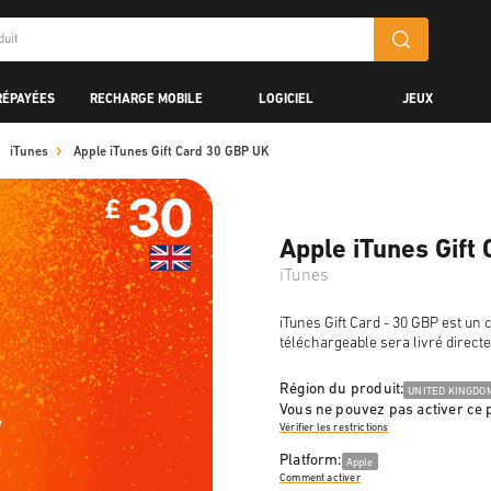
RÉPAYÉES
RECHARGE MOBILE
LOGICIEL
JEUX
iTunes
Apple iTunes Gift Card 30 GBP UK
Apple iTunes Gift
iTunes
iTunes Gift Card - 30 GBP est un 
téléchargeable sera livré direct
Région du produit:
UNITED KINGDO
Vous ne pouvez pas activer ce 
Vérifier les restrictions
Platform:
Apple
Comment activer