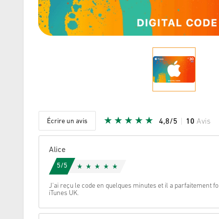
Écrire un avis
4,8/5
10
Avis
Etoile do
Alice
5/5
J'ai reçu le code en quelques minutes et il a parfaitement
iTunes UK.