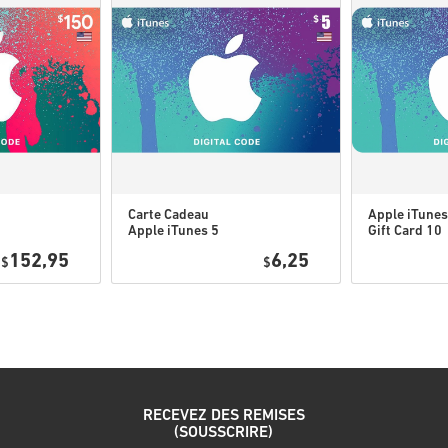
Si vous rencontrez un pro
utilisant notre formulaire
Ces codes téléchargeable
originaux.
Ces codes n'ont pas de da
Contenu téléchargeable ou
l'ordre pour jouer à cette
Il se peut que vous recev
Carte Cadeau
Apple iTunes
Apple iTunes 5
Gift Card 10
Regarde le guide rapide ci-de
USD USA
USD USA
152,95
6,25
$
$
• Choisis ton produit
• Entre ton adresse e-mail
• Sélectionne ton mode de pa
• Finalise ta commande
Une fois terminé, tu recevras
RECEVEZ DES REMISES
(SOUSSCRIRE)