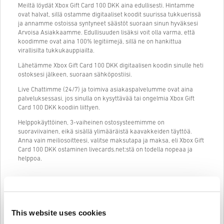
Meiltä löydät Xbox Gift Card 100 DKK aina edullisesti. Hintamme
ovat halvat, sillä ostamme digitaaliset koodit suurissa tukkuerissä
ja annamme ostoissa syntyneet säästöt suoraan sinun hyväksesi
Arvoisa Asiakkaamme. Edullisuuden lisäksi voit olla varma, että
koodimme ovat aina 100% legitiimejä, sillä ne on hankittua
virallisilta tukkukauppiailta.
Lähetämme Xbox Gift Card 100 DKK digitaalisen koodin sinulle heti
ostoksesi jälkeen, suoraan sähköpostiisi.
Live Chattimme (24/7) ja toimiva asiakaspalvelumme ovat aina
palveluksessasi, jos sinulla on kysyttävää tai ongelmia Xbox Gift
Card 100 DKK koodiin liittyen.
Helppokäyttöinen, 3-vaiheinen ostosysteemimme on
suoraviivainen, eikä sisällä ylimääräistä kaavakkeiden täyttöä.
Anna vain meiliosoitteesi, valitse maksutapa ja maksa, eli Xbox Gift
Card 100 DKK ostaminen livecards.net:stä on todella nopeaa ja
helppoa.
Näin se toimii Livecards.netissä
This website uses cookies
HUOM
Uusi Livecards.netissä? Digitaalisten koodien ostaminen on nopeaa