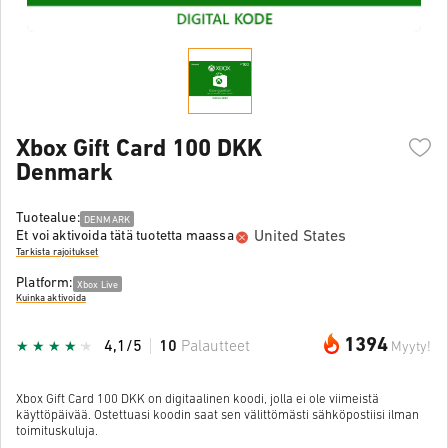
Xbox Gift Card 100 DKK
Denmark
Tuotealue:
DENMARK
United States
Et voi aktivoida tätä tuotetta maassa
Tarkista rajoitukset
Platform:
Xbox Live
Kuinka aktivoida
1394
4,1/5
10
Palautteet
Myyty!
Xbox Gift Card 100 DKK on digitaalinen koodi, jolla ei ole viimeistä
käyttöpäivää. Ostettuasi koodin saat sen välittömästi sähköpostiisi ilman
toimituskuluja.