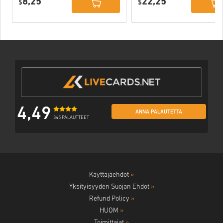
8,25
22,25
$
$
4,49
ANNA PALAUTETTA
345 PALAUTTEET
Käyttäjäehdot
»
Yksityisyyden Suojan Ehdot
»
Refund Policy
»
HUOM
»
Toimittajat
»