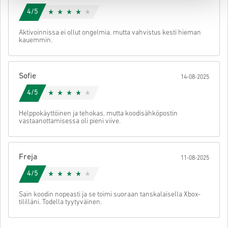
4/5
Aktivoinnissa ei ollut ongelmia, mutta vahvistus kesti hieman
kauemmin.
Sofie
14-08-2025
4/5
Helppokäyttöinen ja tehokas, mutta koodisähköpostin
vastaanottamisessa oli pieni viive.
Freja
11-08-2025
4/5
Sain koodin nopeasti ja se toimi suoraan tanskalaisella Xbox-
tililläni. Todella tyytyväinen.