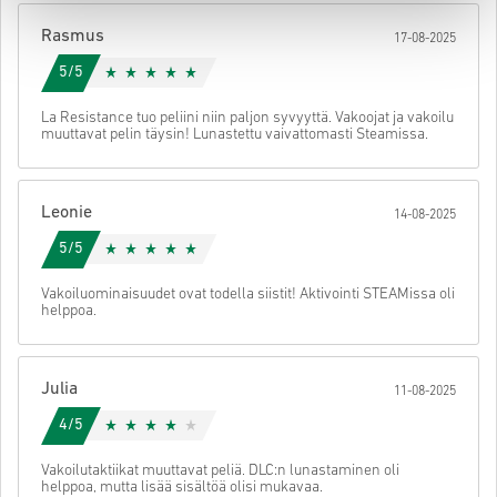
Tämän jälkeen saat sähköpostin, jossa on turvallinen linkki koodisi
Rasmus
17-08-2025
käyttöön.
5/5
La Resistance tuo peliini niin paljon syvyyttä. Vakoojat ja vakoilu
muuttavat pelin täysin! Lunastettu vaivattomasti Steamissa.
Leonie
14-08-2025
5/5
Vakoiluominaisuudet ovat todella siistit! Aktivointi STEAMissa oli
helppoa.
Julia
11-08-2025
4/5
Vakoilutaktiikat muuttavat peliä. DLC:n lunastaminen oli
helppoa, mutta lisää sisältöä olisi mukavaa.