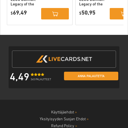
Legacy of the
Legacy of the
Dark Knight
Dark Knight PC
69,49
50,95
Deluxe Edition
$
(STEAM) EU
$
DLC PC (STEAM)
EU
4,49
ANNA PALAUTETTA
345 PALAUTTEET
Käyttäjäehdot
»
Yksityisyyden Suojan Ehdot
»
Refund Policy
»