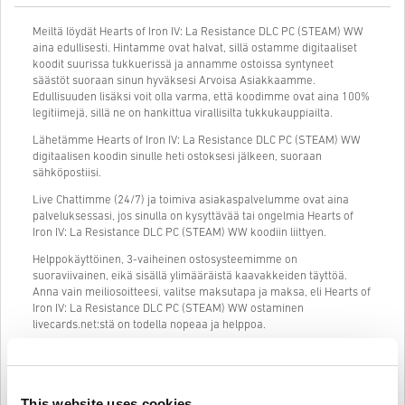
Meiltä löydät Hearts of Iron IV: La Resistance DLC PC (STEAM) WW
aina edullisesti. Hintamme ovat halvat, sillä ostamme digitaaliset
koodit suurissa tukkuerissä ja annamme ostoissa syntyneet
säästöt suoraan sinun hyväksesi Arvoisa Asiakkaamme.
Edullisuuden lisäksi voit olla varma, että koodimme ovat aina 100%
legitiimejä, sillä ne on hankittua virallisilta tukkukauppiailta.
Lähetämme Hearts of Iron IV: La Resistance DLC PC (STEAM) WW
digitaalisen koodin sinulle heti ostoksesi jälkeen, suoraan
sähköpostiisi.
Live Chattimme (24/7) ja toimiva asiakaspalvelumme ovat aina
palveluksessasi, jos sinulla on kysyttävää tai ongelmia Hearts of
Iron IV: La Resistance DLC PC (STEAM) WW koodiin liittyen.
Helppokäyttöinen, 3-vaiheinen ostosysteemimme on
suoraviivainen, eikä sisällä ylimääräistä kaavakkeiden täyttöä.
Anna vain meiliosoitteesi, valitse maksutapa ja maksa, eli Hearts of
Iron IV: La Resistance DLC PC (STEAM) WW ostaminen
livecards.net:stä on todella nopeaa ja helppoa.
Näin se toimii Livecards.netissä
This website uses cookies