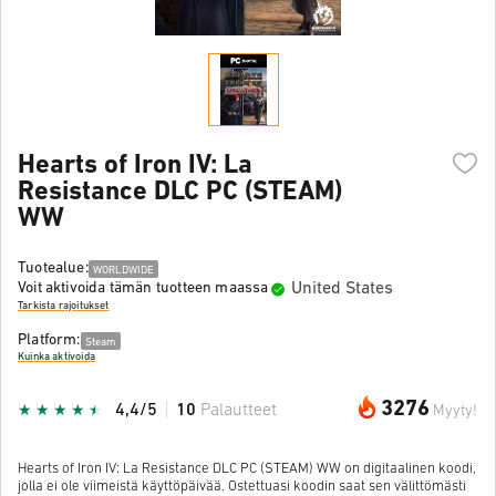
Hearts of Iron IV: La
Resistance DLC PC (STEAM)
WW
Tuotealue:
WORLDWIDE
United States
Voit aktivoida tämän tuotteen maassa
Tarkista rajoitukset
Platform:
Steam
Kuinka aktivoida
3276
4,4/5
10
Palautteet
Myyty!
Hearts of Iron IV: La Resistance DLC PC (STEAM) WW on digitaalinen koodi,
jolla ei ole viimeistä käyttöpäivää. Ostettuasi koodin saat sen välittömästi