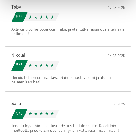
käyttöön.
Toby
17-08-2025
5/5
Aktivointi oli helppoa kuin mikä, ja olin tutkimassa uusia tehtäviä
hetkessä!
Nikolai
14-08-2025
5/5
Heroic Edition on mahtava! Sain bonustavarani ja aloitin
pelaamisen heti.
Sara
11-08-2025
5/5
Todella hyvä hinta-laatusuhde uusille tulokkaille. Koodi toimi
moitteetta ja sukelsin suoraan Tyria’n valtavaan maailmaan!