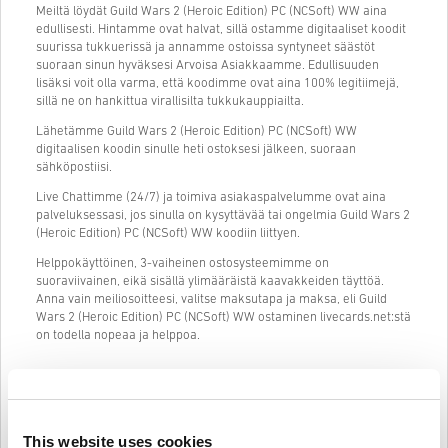
Meiltä löydät Guild Wars 2 (Heroic Edition) PC (NCSoft) WW aina
edullisesti. Hintamme ovat halvat, sillä ostamme digitaaliset koodit
suurissa tukkuerissä ja annamme ostoissa syntyneet säästöt
suoraan sinun hyväksesi Arvoisa Asiakkaamme. Edullisuuden
lisäksi voit olla varma, että koodimme ovat aina 100% legitiimejä,
sillä ne on hankittua virallisilta tukkukauppiailta.
Lähetämme Guild Wars 2 (Heroic Edition) PC (NCSoft) WW
digitaalisen koodin sinulle heti ostoksesi jälkeen, suoraan
sähköpostiisi.
Live Chattimme (24/7) ja toimiva asiakaspalvelumme ovat aina
palveluksessasi, jos sinulla on kysyttävää tai ongelmia Guild Wars 2
(Heroic Edition) PC (NCSoft) WW koodiin liittyen.
Helppokäyttöinen, 3-vaiheinen ostosysteemimme on
suoraviivainen, eikä sisällä ylimääräistä kaavakkeiden täyttöä.
Anna vain meiliosoitteesi, valitse maksutapa ja maksa, eli Guild
Wars 2 (Heroic Edition) PC (NCSoft) WW ostaminen livecards.net:stä
on todella nopeaa ja helppoa.
Näin se toimii Livecards.netissä
This website uses cookies
HUOM