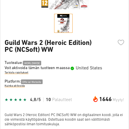
Guild Wars 2 (Heroic Edition)
PC (NCSoft) WW
Tuotealue:
WORLDWIDE
United States
Voit aktivoida tämän tuotteen maassa
Tarkista rajoitukset
Platform:
Official Website
Kuinka aktivoida
1646
4,8/5
10
Palautteet
Myyty!
Guild Wars 2 (Heroic Edition) PC (NCSoft) WW on digitaalinen koodi, jolla ei
ole viimeistä käyttöpäivää. Ostettuasi koodin saat sen välittömästi
sähköpostiisi ilman toimituskuluja.