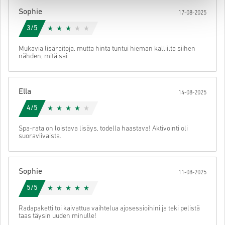
käyttöön.
Sophie
17-08-2025
3/5
Mukavia lisäraitoja, mutta hinta tuntui hieman kalliilta siihen
nähden, mitä sai.
Ella
14-08-2025
4/5
Spa-rata on loistava lisäys, todella haastava! Aktivointi oli
suoraviivaista.
Sophie
11-08-2025
5/5
Radapaketti toi kaivattua vaihtelua ajosessioihini ja teki pelistä
taas täysin uuden minulle!