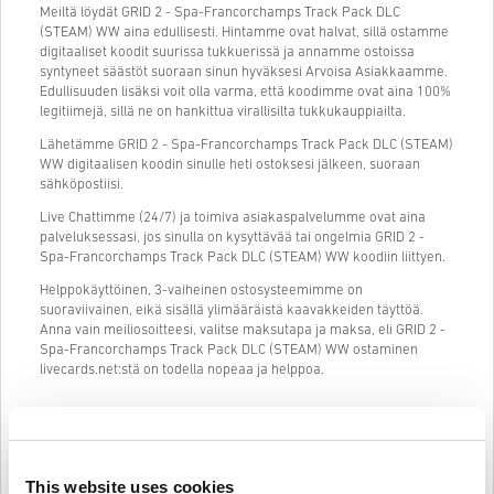
Meiltä löydät GRID 2 - Spa-Francorchamps Track Pack DLC
(STEAM) WW aina edullisesti. Hintamme ovat halvat, sillä ostamme
digitaaliset koodit suurissa tukkuerissä ja annamme ostoissa
syntyneet säästöt suoraan sinun hyväksesi Arvoisa Asiakkaamme.
Edullisuuden lisäksi voit olla varma, että koodimme ovat aina 100%
legitiimejä, sillä ne on hankittua virallisilta tukkukauppiailta.
Lähetämme GRID 2 - Spa-Francorchamps Track Pack DLC (STEAM)
WW digitaalisen koodin sinulle heti ostoksesi jälkeen, suoraan
sähköpostiisi.
Live Chattimme (24/7) ja toimiva asiakaspalvelumme ovat aina
palveluksessasi, jos sinulla on kysyttävää tai ongelmia GRID 2 -
Spa-Francorchamps Track Pack DLC (STEAM) WW koodiin liittyen.
Helppokäyttöinen, 3-vaiheinen ostosysteemimme on
suoraviivainen, eikä sisällä ylimääräistä kaavakkeiden täyttöä.
Anna vain meiliosoitteesi, valitse maksutapa ja maksa, eli GRID 2 -
Spa-Francorchamps Track Pack DLC (STEAM) WW ostaminen
livecards.net:stä on todella nopeaa ja helppoa.
Näin se toimii Livecards.netissä
This website uses cookies
HUOM