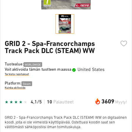
GRID 2 - Spa-Francorchamps
Track Pack DLC (STEAM) WW
Tuotealue:
WORLDWIDE
United States
Voit aktivoida tämän tuotteen maassa
Tarkista rajoitukset
Platform:
Steam
Kuinka aktivoida
3609
4,1/5
10
Palautteet
Myyty!
GRID 2 - Spa-Francorchamps Track Pack DLC (STEAM) WW on digitaalinen
koodi, jolla ei ole viimeistä käyttöpäivää. Ostettuasi koodin saat sen
välittömästi sähköpostiisi ilman toimituskuluja.