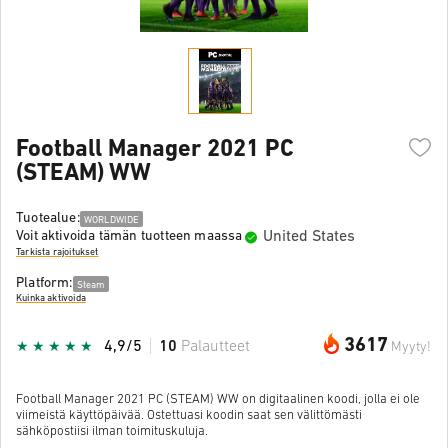
Football Manager 2021 PC
(STEAM) WW
Tuotealue:
WORLDWIDE
United States
Voit aktivoida tämän tuotteen maassa
Tarkista rajoitukset
Platform:
Steam
Kuinka aktivoida
3617
4,9/5
10
Palautteet
Myyty!
Football Manager 2021 PC (STEAM) WW on digitaalinen koodi, jolla ei ole
viimeistä käyttöpäivää. Ostettuasi koodin saat sen välittömästi
sähköpostiisi ilman toimituskuluja.