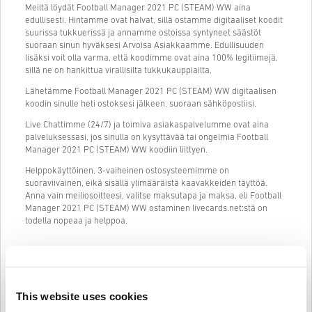
Meiltä löydät Football Manager 2021 PC (STEAM) WW aina
edullisesti. Hintamme ovat halvat, sillä ostamme digitaaliset koodit
suurissa tukkuerissä ja annamme ostoissa syntyneet säästöt
suoraan sinun hyväksesi Arvoisa Asiakkaamme. Edullisuuden
lisäksi voit olla varma, että koodimme ovat aina 100% legitiimejä,
sillä ne on hankittua virallisilta tukkukauppiailta.
Lähetämme Football Manager 2021 PC (STEAM) WW digitaalisen
koodin sinulle heti ostoksesi jälkeen, suoraan sähköpostiisi.
Live Chattimme (24/7) ja toimiva asiakaspalvelumme ovat aina
palveluksessasi, jos sinulla on kysyttävää tai ongelmia Football
Manager 2021 PC (STEAM) WW koodiin liittyen.
Helppokäyttöinen, 3-vaiheinen ostosysteemimme on
suoraviivainen, eikä sisällä ylimääräistä kaavakkeiden täyttöä.
Anna vain meiliosoitteesi, valitse maksutapa ja maksa, eli Football
Manager 2021 PC (STEAM) WW ostaminen livecards.net:stä on
todella nopeaa ja helppoa.
Näin se toimii Livecards.netissä
This website uses cookies
HUOM
Uusi Livecards.netissä? Digitaalisten koodien ostaminen on nopeaa