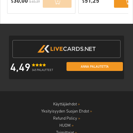
30,00
51,25
Website) EU
$
$
$ 65,39
4,49
ANNA PALAUTETTA
345 PALAUTTEET
Käyttäjäehdot
»
Yksityisyyden Suojan Ehdot
»
Refund Policy
»
HUOM
»
Toimittajat
»