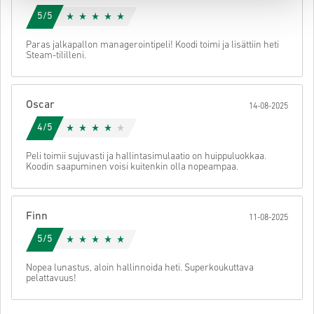
5/5
Paras jalkapallon managerointipeli! Koodi toimi ja lisättiin heti
Steam-tililleni.
Oscar
14-08-2025
4/5
Peli toimii sujuvasti ja hallintasimulaatio on huippuluokkaa.
Koodin saapuminen voisi kuitenkin olla nopeampaa.
Finn
11-08-2025
5/5
Nopea lunastus, aloin hallinnoida heti. Superkoukuttava
pelattavuus!