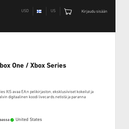
USD
US
Kirjaudu sisään
box One / Xbox Series
es X|S avaa EA:n pelikirjaston, eksklusiiviset kokeilut ja
alvin digitaalinen koodi livecards.netistä ja paranna
United States
maassa