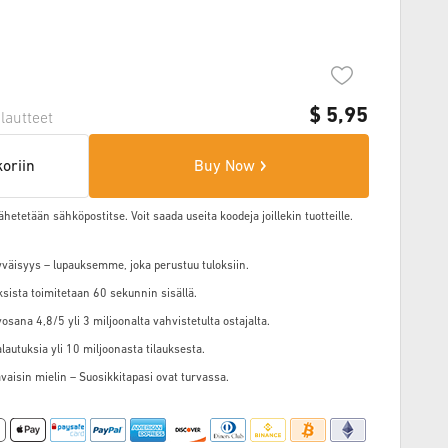
$
5,95
lautteet
koriin
Buy Now
ähetetään sähköpostitse. Voit saada useita koodeja joillekin tuotteille.
väisyys – lupauksemme, joka perustuu tuloksiin.
ksista toimitetaan 60 sekunnin sisällä.
osana 4,8/5 yli 3 miljoonalta vahvistetulta ostajalta.
alautuksia yli 10 miljoonasta tilauksesta.
vaisin mielin – Suosikkitapasi ovat turvassa.