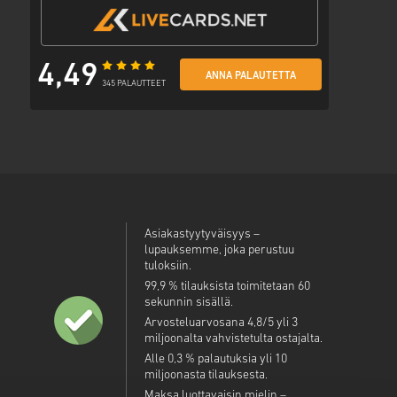
4,49
ANNA PALAUTETTA
345 PALAUTTEET
Asiakastyytyväisyys –
lupauksemme, joka perustuu
tuloksiin.
99,9 % tilauksista toimitetaan 60
sekunnin sisällä.
Arvosteluarvosana 4,8/5 yli 3
miljoonalta vahvistetulta ostajalta.
Alle 0,3 % palautuksia yli 10
miljoonasta tilauksesta.
Maksa luottavaisin mielin –