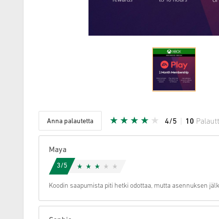
Anna palautetta
4/5
10
Palaut
Annettu tä
Maya
3/5
Koodin saapumista piti hetki odottaa, mutta asennuksen jälk