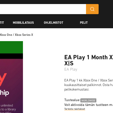
TIT
MOBIILILATAUS
OHJELMISTOT
PELIT
Xbox One / Xbox Series X
EA Play 1 Month X
X|S
EA Play
EA Play 1 kk Xbox One / Xbox Seri
kuukausittaiset palkinnot. Osta h
pelikokemustasi.
Tuotealue:
WORLDWIDE
Voit aktivoida tämän tuotteen 
Tarkista rajoitukset