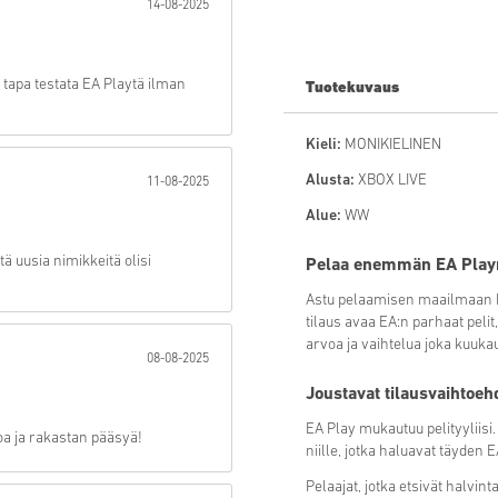
14-08-2025
Lähetä
tapa testata EA Playtä ilman
Tuotekuvaus
Kieli:
MONIKIELINEN
Alusta:
XBOX LIVE
11-08-2025
Alue:
WW
ttä uusia nimikkeitä olisi
Pelaa enemmän EA Play
Astu pelaamisen maailmaan EA
tilaus avaa EA:n parhaat peli
arvoa ja vaihtelua joka kuukau
08-08-2025
Joustavat tilausvaihtoeh
EA Play mukautuu pelityyliisi.
poa ja rakastan pääsyä!
niille, jotka haluavat täyde
Pelaajat, jotka etsivät halvin