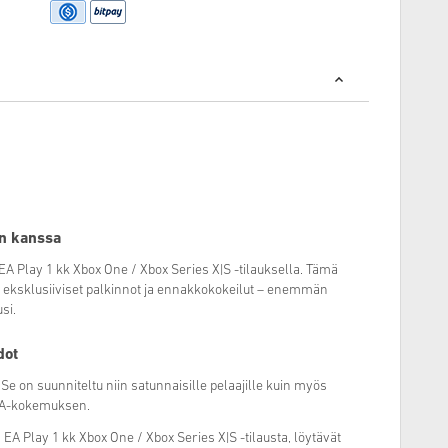
n kanssa
 Play 1 kk Xbox One / Xbox Series X|S -tilauksella. Tämä
t, eksklusiiviset palkinnot ja ennakkokokeilut – enemmän
si.
dot
 Se on suunniteltu niin satunnaisille pelaajille kuin myös
n EA-kokemuksen.
ta EA Play 1 kk Xbox One / Xbox Series X|S -tilausta, löytävät