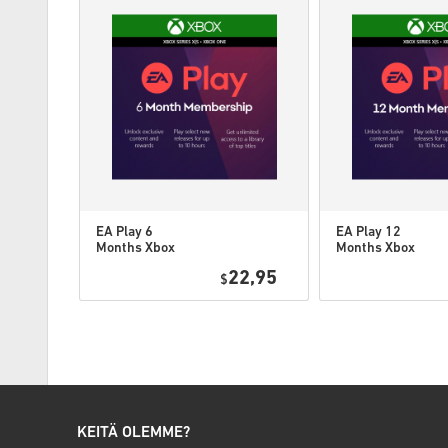
EA Play 6
EA Play 12
Months Xbox
Months Xbox
One WW
One / Xbox
22,95
$
Series X|S
KEITÄ OLEMME?