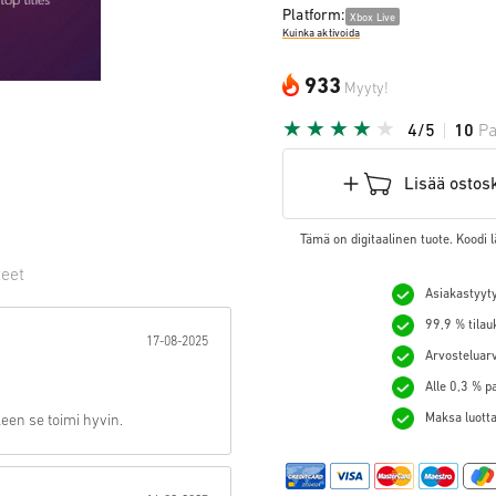
Platform:
Xbox Live
Kuinka aktivoida
933
Myyty!
4/5
10
Pa
Lisää ostos
Tämä on digitaalinen tuote. Koodi l
teet
Asiakastyyty
hti:
99,9 % tilau
17-08-2025
Arvosteluarv
Alle 0,3 % p
Maksa luotta
een se toimi hyvin.