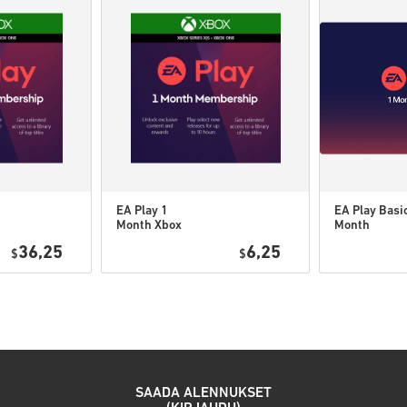
Jos sinulla on ongelmia 
Kaikki ladattavat pelikood
taatusti aitoja ja alkuperäi
Koodeilla ei ole parasta 
Ladattava sisältö ja DLC- 
voidaksesi käyttää näitä tu
Voit saada useita koodeja jo
EA Play 1
EA Play Basi
Month Xbox
Month
Katso nopea opas yllä tai seur
One / Xbox
Membership
36,25
6,25
$
Series X|S US
$
• Valitse tuote
• Syötä sähköpostiosoitteesi
• Valitse haluamasi maksuta
• Viimeistele tilauksesi
Tämän jälkeen saat sähköposti
SAADA ALENNUKSET