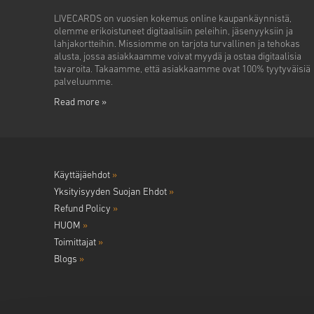
LIVECARDS on vuosien kokemus online kaupankäynnistä,
olemme erikoistuneet digitaalisiin peleihin, jäsenyyksiin ja
lahjakortteihin. Missiomme on tarjota turvallinen ja tehokas
alusta, jossa asiakkaamme voivat myydä ja ostaa digitaalisia
tavaroita. Takaamme, että asiakkaamme ovat 100% tyytyväisiä
palveluumme.
Read more »
Käyttäjäehdot
»
Yksityisyyden Suojan Ehdot
»
Refund Policy
»
HUOM
»
Toimittajat
»
Blogs
»