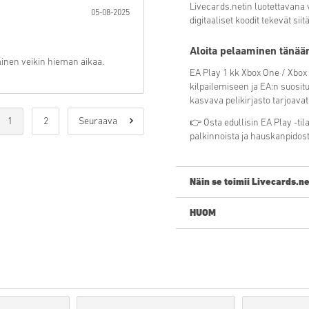
Livecards.netin luotettavana v
05-08-2025
digitaaliset koodit tekevät si
Aloita pelaaminen tänää
minen veikin hieman aikaa.
EA Play 1 kk Xbox One / Xbox S
kilpailemiseen ja EA:n suositu
kasvava pelikirjasto tarjoavat
1
2
Seuraava
👉 Osta edullisin EA Play -ti
palkinnoista ja hauskanpidost
Näin se toimii Livecards.ne
HUOM
Uusi Livecards.netissä? Digi
Pre-Order
tuotteet ovat t
julkaisupäivänä, muut tu
Emme myy tuotteita kaupa
Ostat vain digitaalisen tuo
Lisätietoja, ks.
UKK
.