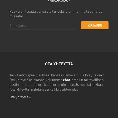
(KIRJAUDU)
Pysy ajan tasalla parhaista tarjouksistamme - näitä et halua
missata!
KIRJAUDU
OTA YHTEYTTÄ
Tarvitsetko apua tilauksesi kanssa? Onko sinulla kysyttävää?
Ota yhteyttä asiakaspalveluumme
chat
, emailin tai tavallisen
postin kautta.
support@supportprofessionals.net
| tai klikkaa
“ota yhteyttä” nähdäksesi kaikki vaihtoehdot:
Ota yhteyttä
»