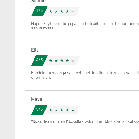
Sophie
4/5
Peruuta
Nopea käyttöönotto, ja pääsin heti pelaamaan. Erinomainen 
sitoutumista.
Ella
4/5
Koodi toimi hyvin ja sain pelit heti käyttöön, toivoisin vain, e
enemmän.
Maya
5/5
Täydellinen uusien EA-pelien kokeiluun! Aktivointi oli help