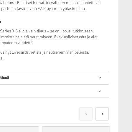
alintana. Edulliset hinnat, turvallinen maksu ja luotettavat
itä parhaan tavan avata EA Play ilman ylilaskutusta.
n
eries X|S ei ole vain tilaus – se on lippusi tutkimiseen,
immista peleistä nauttimiseen. Eksklusiiviset edut ja alati
 loputonta viihdettä.
laus nyt Livecards.netistä ja nauti enemmän peleistä,
a.
tissä
taalisten koodien ostaminen on nopeaa ja helppoa:
ilattavissa ennakkoon ja ne toimitetaan viimeistään tuotteen
otteet toimitamme heti kun maksu on saapunut perille.
lliseen käyttöön.
tteen.