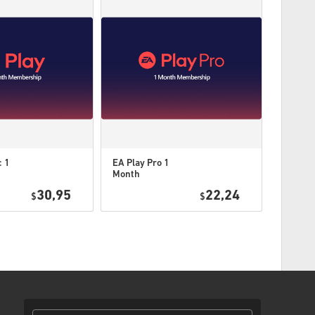
ostoksenteon yhteydessä, otathan meihin
yhteyttä
.
imme on tuotettu pelin kehittäjän toimesta ja siksi ne ovat
siä.
ennen -päivää.
tuotteet: Sinulla on oltava alkuperäinen peruspeli
otteita.
illekin tuotteille.
c 1
EA Play Pro 1
Month
aa alla olevia vaiheita 👇
Membership
30,95
22,24
$
$
pa
n, jossa on turvallinen linkki koodisi käyttöön.