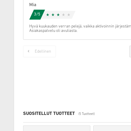
Mia
3/5
Hyvä kuukauden verran pelejä, vaikka aktivoinnin järjestä
Asiakaspalvelu oli avuliasta.
Edellinen
SUOSITELLUT TUOTTEET
(5 Tuotteet)