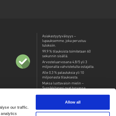
Asiakastyytyväisyys –
lupauksemme, joka perustuu
tuloksiin.
99,9 % tilauksista toimitetaan 60
sekunnin sisällä.
Arvosteluarvosana 4,8/5 yli 3
miljoonalta vahvistetulta ostajalta.
Alle 0,3 % palautuksia yli 10
miljoonasta tilauksesta.
Maksa luottavaisin mielin –
Suosikkitapasi ovat turvassa.
Allow all
yse our traffic.
 analytics