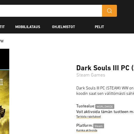
TIT
MOBIILILATAUS
OHJELMISTOT
PELIT
 WW
Dark Souls III P
Steam Games
Dark Souls III PC (STEAM) WW on di
koodin saat sen välittömästi sähk
Tuotealue:
WORLDWIDE
Voit aktivoida tämän tuotteen 
Tarkista rajoitukset
Platform:
Steam
Kuinka aktivoida