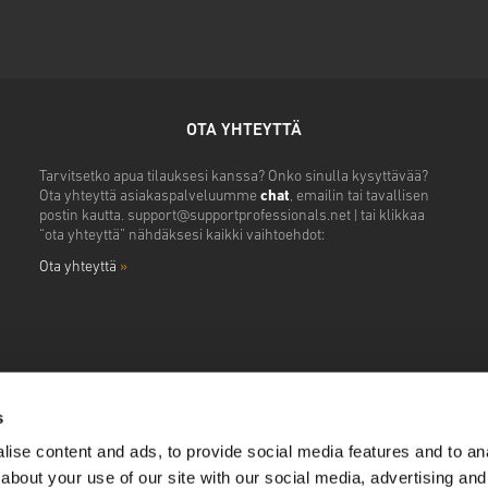
OTA YHTEYTTÄ
Tarvitsetko apua tilauksesi kanssa? Onko sinulla kysyttävää?
Ota yhteyttä asiakaspalveluumme
chat
, emailin tai tavallisen
postin kautta.
support@supportprofessionals.net
| tai klikkaa
“ota yhteyttä” nähdäksesi kaikki vaihtoehdot:
Ota yhteyttä
»
s
ise content and ads, to provide social media features and to anal
about your use of our site with our social media, advertising and