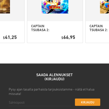
• Valitse tuote
• Syötä sähköpostiosoitteesi
• Valitse haluamasi maksuta
• Viimeistele tilauksesi
CAPTAIN
CAPTAIN
Tämän jälkeen saat sähköposti
TSUBASA 2:
TSUBASA 2:
WORLD
WORLD
41,25
66,95
$
FIGHTERS PC
$
FIGHTERS
(STEAM) EU
Deluxe Editi
PC (STEAM) 
SAADA ALENNUKSET
(KIRJAUDU)
Pysy ajan tasalla parhaista tarjouksistamme - näitä et halua
missata!
KIRJAUDU