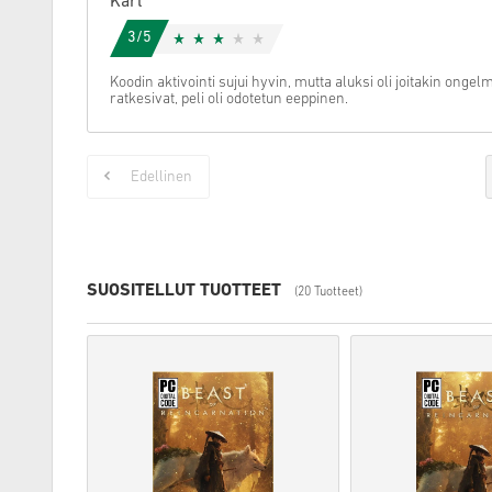
Karl
3/5
Koodin aktivointi sujui hyvin, mutta aluksi oli joitakin ong
ratkesivat, peli oli odotetun eeppinen.
Edellinen
SUOSITELLUT TUOTTEET
(20 Tuotteet)