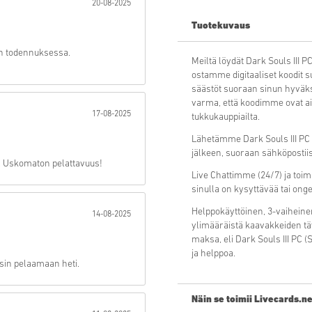
20-08-2025
Tuotekuvaus
Lähetä
in todennuksessa.
Meiltä löydät Dark Souls III 
ostamme digitaaliset koodit 
säästöt suoraan sinun hyväks
varma, että koodimme ovat aina
17-08-2025
tukkukauppiailta.
Lähetämme Dark Souls III PC 
jälkeen, suoraan sähköpostiis
. Uskomaton pelattavuus!
Live Chattimme (24/7) ja toi
sinulla on kysyttävää tai ong
Helppokäyttöinen, 3-vaiheine
14-08-2025
ylimääräistä kaavakkeiden täy
maksa, eli Dark Souls III PC
ja helppoa.
äsin pelaamaan heti.
Näin se toimii Livecards.ne