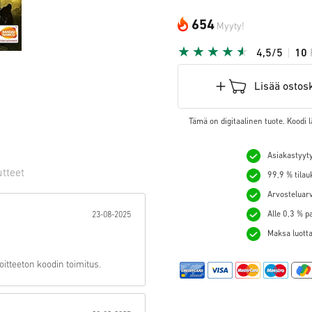
654
Myyty!
4,5/5
10
Lisää ostos
Tämä on digitaalinen tuote. Koodi l
Asiakastyyty
utteet
99,9 % tilau
Arvosteluarv
hti:
Alle 0,3 % p
23-08-2025
Maksa luotta
itteeton koodin toimitus.