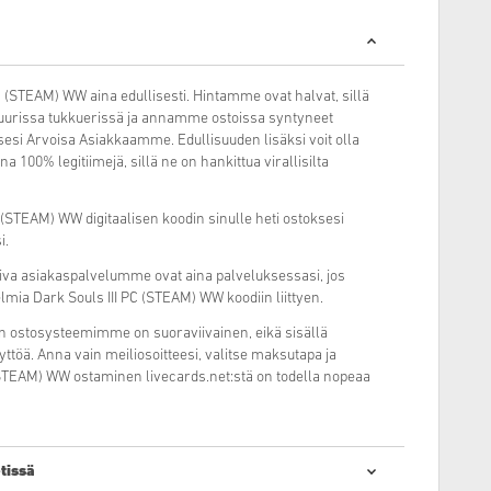
PC (STEAM) WW aina edullisesti. Hintamme ovat halvat, sillä
suurissa tukkuerissä ja annamme ostoissa syntyneet
esi Arvoisa Asiakkaamme. Edullisuuden lisäksi voit olla
 100% legitiimejä, sillä ne on hankittua virallisilta
(STEAM) WW digitaalisen koodin sinulle heti ostoksesi
i.
miva asiakaspalvelumme ovat aina palveluksessasi, jos
elmia Dark Souls III PC (STEAM) WW koodiin liittyen.
n ostosysteemimme on suoraviivainen, eikä sisällä
ttöä. Anna vain meiliosoitteesi, valitse maksutapa ja
 (STEAM) WW ostaminen livecards.net:stä on todella nopeaa
tissä