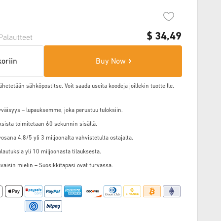
$
34,49
Palautteet
koriin
Buy Now
ähetetään sähköpostitse. Voit saada useita koodeja joillekin tuotteille.
väisyys – lupauksemme, joka perustuu tuloksiin.
ksista toimitetaan 60 sekunnin sisällä.
osana 4,8/5 yli 3 miljoonalta vahvistetulta ostajalta.
alautuksia yli 10 miljoonasta tilauksesta.
vaisin mielin – Suosikkitapasi ovat turvassa.