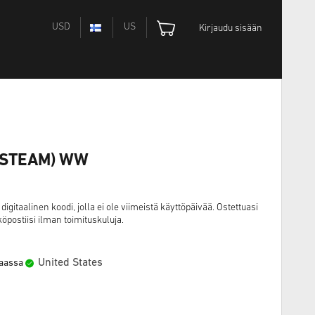
USD
US
Kirjaudu sisään
C (STEAM) WW
gitaalinen koodi, jolla ei ole viimeistä käyttöpäivää. Ostettuasi
öpostiisi ilman toimituskuluja.
United States
maassa