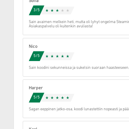
Sofia
3/5
Peruuta
Sain avaimen melkein heti, mutta oli lyhyt ongelma Steam
Asiakaspalvelu oli kuitenkin avuliasta!
Nico
5/5
Sain koodini sekunneissa ja sukelsin suoraan haasteeseen
Harper
5/5
Sagan eeppinen jatko-osa, koodi lunastettiin nopeasti ja pä