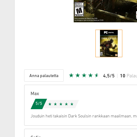
Anna palautetta
4,5/5
10
Pala
Annettu tä
Max
5/5
Jouduin heti takaisin Dark Soulsin rankkaan maailmaan, mo