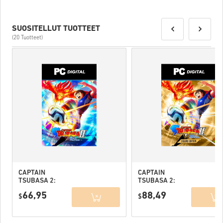
SUOSITELLUT TUOTTEET
(20 Tuotteet)
CAPTAIN
CAPTAIN
TSUBASA 2:
TSUBASA 2:
WORLD
WORLD
66,95
88,49
FIGHTERS PC
$
FIGHTERS
$
(STEAM) EU
Deluxe Edition
PC (STEAM) EU