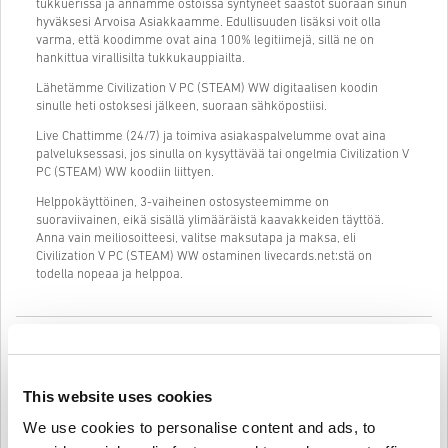
tukkuerissä ja annamme ostoissa syntyneet säästöt suoraan sinun
hyväksesi Arvoisa Asiakkaamme. Edullisuuden lisäksi voit olla
varma, että koodimme ovat aina 100% legitiimejä, sillä ne on
hankittua virallisilta tukkukauppiailta.
Lähetämme Civilization V PC (STEAM) WW digitaalisen koodin
sinulle heti ostoksesi jälkeen, suoraan sähköpostiisi.
Live Chattimme (24/7) ja toimiva asiakaspalvelumme ovat aina
palveluksessasi, jos sinulla on kysyttävää tai ongelmia Civilization V
PC (STEAM) WW koodiin liittyen.
Helppokäyttöinen, 3-vaiheinen ostosysteemimme on
suoraviivainen, eikä sisällä ylimääräistä kaavakkeiden täyttöä.
Anna vain meiliosoitteesi, valitse maksutapa ja maksa, eli
Civilization V PC (STEAM) WW ostaminen livecards.net:stä on
todella nopeaa ja helppoa.
Näin se toimii Livecards.netissä
HUOM
Uusi Livecards.netissä? Digitaalisten koodien ostaminen on nopeaa
This website uses cookies
ja helppoa:
We use cookies to personalise content and ads, to
Pre-Order
tuotteet ovat tilattavissa ennakkoon ja ne