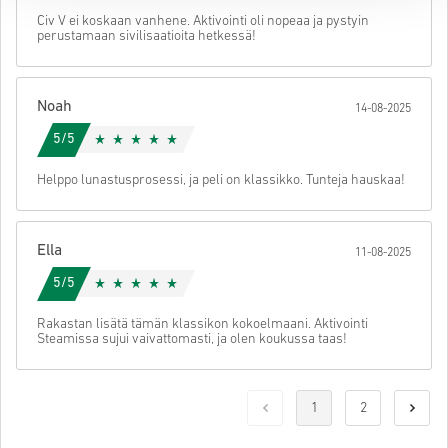
Civ V ei koskaan vanhene. Aktivointi oli nopeaa ja pystyin
perustamaan sivilisaatioita hetkessä!
Noah
14-08-2025
5/5
Helppo lunastusprosessi, ja peli on klassikko. Tunteja hauskaa!
Ella
11-08-2025
5/5
Rakastan lisätä tämän klassikon kokoelmaani. Aktivointi
Steamissa sujui vaivattomasti, ja olen koukussa taas!
1
2