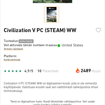
Civilization V PC (STEAM) WW
Tuotealue:
WORLDWIDE
United States
Voit aktivoida tämän tuotteen maassa
Tarkista rajoitukset
Platform:
Kuinka aktivoida
2489
4,9/5
10
Palautteet
Myyty!
Civilization V PC (STEAM) WW on digitaalinen koodi, jolla ei ole viimeistä
käyttöpäivää. Ostettuasi koodin saat sen välittömästi sähköpostiisi ilman
toimituskuluja.
Tämä on digitaalinen tuote. Koodi lähetetään sähköpostitse. Voit saada
useita koodeja joillekin tuotteille.