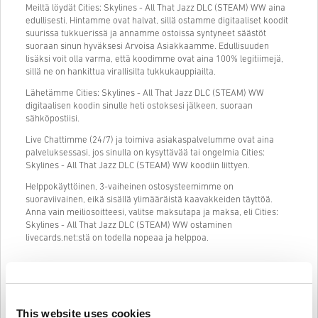
Meiltä löydät Cities: Skylines - All That Jazz DLC (STEAM) WW aina
edullisesti. Hintamme ovat halvat, sillä ostamme digitaaliset koodit
suurissa tukkuerissä ja annamme ostoissa syntyneet säästöt
suoraan sinun hyväksesi Arvoisa Asiakkaamme. Edullisuuden
lisäksi voit olla varma, että koodimme ovat aina 100% legitiimejä,
sillä ne on hankittua virallisilta tukkukauppiailta.
Lähetämme Cities: Skylines - All That Jazz DLC (STEAM) WW
digitaalisen koodin sinulle heti ostoksesi jälkeen, suoraan
sähköpostiisi.
Live Chattimme (24/7) ja toimiva asiakaspalvelumme ovat aina
palveluksessasi, jos sinulla on kysyttävää tai ongelmia Cities:
Skylines - All That Jazz DLC (STEAM) WW koodiin liittyen.
Helppokäyttöinen, 3-vaiheinen ostosysteemimme on
suoraviivainen, eikä sisällä ylimääräistä kaavakkeiden täyttöä.
Anna vain meiliosoitteesi, valitse maksutapa ja maksa, eli Cities:
Skylines - All That Jazz DLC (STEAM) WW ostaminen
livecards.net:stä on todella nopeaa ja helppoa.
Näin se toimii Livecards.netissä
This website uses cookies
HUOM