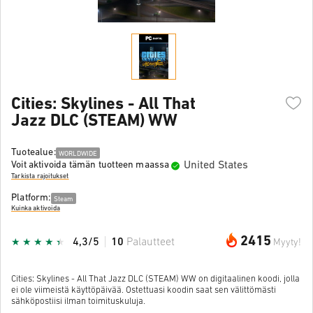
Cities: Skylines - All That
Jazz DLC (STEAM) WW
Tuotealue:
WORLDWIDE
United States
Voit aktivoida tämän tuotteen maassa
Tarkista rajoitukset
Platform:
Steam
Kuinka aktivoida
2415
4,3/5
10
Palautteet
Myyty!
Cities: Skylines - All That Jazz DLC (STEAM) WW on digitaalinen koodi, jolla
ei ole viimeistä käyttöpäivää. Ostettuasi koodin saat sen välittömästi
sähköpostiisi ilman toimituskuluja.