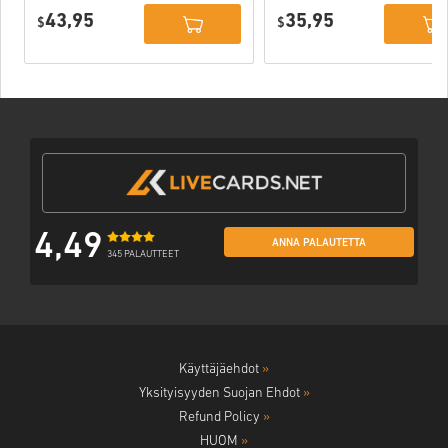
Deluxe Edition
PC (STEAM)
43,95
35,95
PC (STEAM)
$
$
4,49
ANNA PALAUTETTA
345 PALAUTTEET
Käyttäjäehdot
»
Yksityisyyden Suojan Ehdot
»
Refund Policy
»
HUOM
»