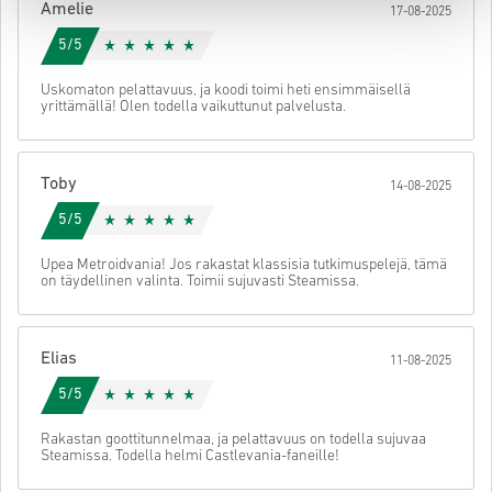
Amelie
17-08-2025
käyttöön.
5/5
Uskomaton pelattavuus, ja koodi toimi heti ensimmäisellä
yrittämällä! Olen todella vaikuttunut palvelusta.
Toby
14-08-2025
5/5
Upea Metroidvania! Jos rakastat klassisia tutkimuspelejä, tämä
on täydellinen valinta. Toimii sujuvasti Steamissa.
Elias
11-08-2025
5/5
Rakastan goottitunnelmaa, ja pelattavuus on todella sujuvaa
Steamissa. Todella helmi Castlevania-faneille!