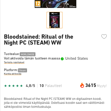
Bloodstained: Ritual of the
Night PC (STEAM) WW
Tuotealue:
WORLDWIDE
United States
Voit aktivoida tämän tuotteen maassa
Tarkista rajoitukset
Platform:
Steam
Kuinka aktivoida
3615
4,8/5
10
Palautteet
Myyty!
Bloodstained: Ritual of the Night PC (STEAM) WW on digitaalinen koodi,
jolla ei ole viimeistä käyttöpäivää. Ostettuasi koodin saat sen välittömästi
sähköpostiisi ilman toimituskuluja.