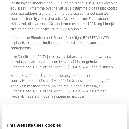
Meiltä löydät Bloodstained: Ritual of the Night PC (STEAM) WW aina
edullisesti. Hintamme ovat halvat, sillä ostamme digitaaliset koodit
suurissa tukkuerissä ja annamme ostoissa syntyneet säästöt
suoraan sinun hyväksesi Arvoisa Asiakkaamme. Edullisuuden
lisäksi voit olla varma, että koodimme ovat aina 100% legitiimejä,
sillä ne on hankittua virallisilta tukkukauppiailta.
Lähetämme Bloodstained: Ritual of the Night PC (STEAM) WW
digitaalisen koodin sinulle heti ostoksesi jälkeen, suoraan
sähköpostiisi.
Live Chattimme (24/7) ja toimiva asiakaspalvelumme ovat aina
palveluksessasi, jos sinulla on kysyttävää tai ongelmia
Bloodstained: Ritual of the Night PC (STEAM) WW koodiin liittyen.
Helppokäyttöinen, 3-vaiheinen ostosysteemimme on
suoraviivainen, eikä sisällä ylimääräistä kaavakkeiden täyttöä.
Anna vain meiliosoitteesi, valitse maksutapa ja maksa, eli
Bloodstained: Ritual of the Night PC (STEAM) WW ostaminen
livecards.net:stä on todella nopeaa ja helppoa.
Näin se toimii Livecards.netissä
This website uses cookies
HUOM