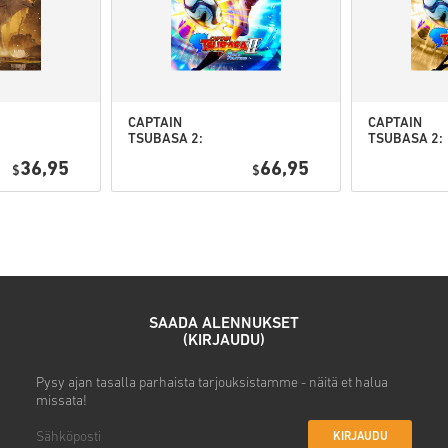
• Valitse tuote
• Syötä sähköpostiosoitteesi
• Valitse haluamasi maksuta
• Viimeistele tilauksesi
Tämän jälkeen saat sähköposti
CAPTAIN
CAPTAIN
TSUBASA 2:
TSUBASA 2:
WORLD
WORLD
36,95
66,95
$
FIGHTERS PC
$
FIGHTERS
(STEAM) EU
Deluxe Editi
PC (STEAM) 
SAADA ALENNUKSET
(KIRJAUDU)
Pysy ajan tasalla parhaista tarjouksistamme - näitä et halua
missata!
KIRJAUDU