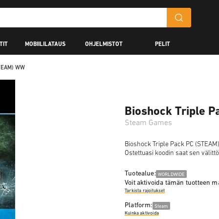
TIT
MOBIILILATAUS
OHJELMISTOT
PELIT
STEAM) WW
Bioshock Triple 
Steam Games
Bioshock Triple Pack PC (STEAM) W
Ostettuasi koodin saat sen välitt
Tuotealue:
WORLDWIDE
Voit aktivoida tämän tuotteen 
Tarkista rajoitukset
Platform:
Steam
Kuinka aktivoida