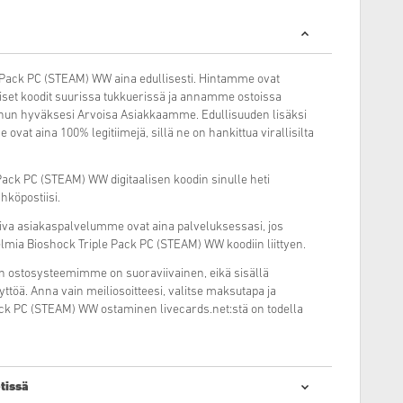
e Pack PC (STEAM) WW aina edullisesti. Hintamme ovat
liset koodit suurissa tukkuerissä ja annamme ostoissa
inun hyväksesi Arvoisa Asiakkaamme. Edullisuuden lisäksi
 ovat aina 100% legitiimejä, sillä ne on hankittua virallisilta
ck PC (STEAM) WW digitaalisen koodin sinulle heti
hköpostiisi.
miva asiakaspalvelumme ovat aina palveluksessasi, jos
elmia Bioshock Triple Pack PC (STEAM) WW koodiin liittyen.
n ostosysteemimme on suoraviivainen, eikä sisällä
ttöä. Anna vain meiliosoitteesi, valitse maksutapa ja
ack PC (STEAM) WW ostaminen livecards.net:stä on todella
tissä