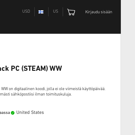
USD
US
Kirjaudu sisään
Pack PC (STEAM) WW
W on digitaalinen koodi, jolla ei ole viimeistä käyttöpäivää.
ömästi sähköpostiisi ilman toimituskuluja.
United States
maassa