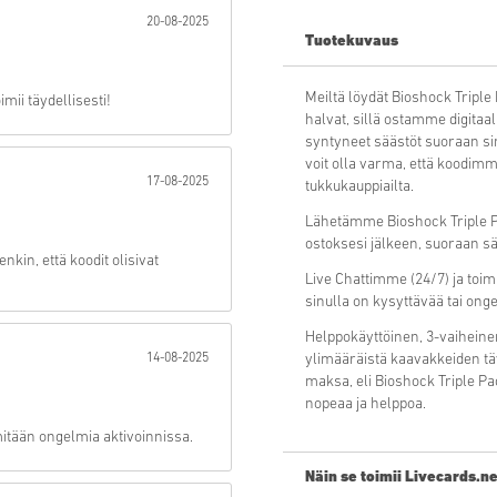
20-08-2025
Tuotekuvaus
Lähetä
Meiltä löydät Bioshock Tripl
mii täydellisesti!
halvat, sillä ostamme digitaa
syntyneet säästöt suoraan s
voit olla varma, että koodimme
17-08-2025
tukkukauppiailta.
Lähetämme Bioshock Triple Pa
ostoksesi jälkeen, suoraan sä
kin, että koodit olisivat
Live Chattimme (24/7) ja toi
sinulla on kysyttävää tai ong
Helppokäyttöinen, 3-vaiheine
14-08-2025
ylimääräistä kaavakkeiden täy
maksa, eli Bioshock Triple P
nopeaa ja helppoa.
 mitään ongelmia aktivoinnissa.
Näin se toimii Livecards.ne