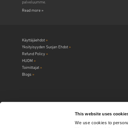
palveluumme.
Read more »
Käyttäjäehdot
»
Yksityisyyden Suojan Ehdot
»
Refund Policy
»
HUOM
»
Toimittajat
»
Blogs
»
This website uses cookie
We use cookies to personal
Seuraa meitä