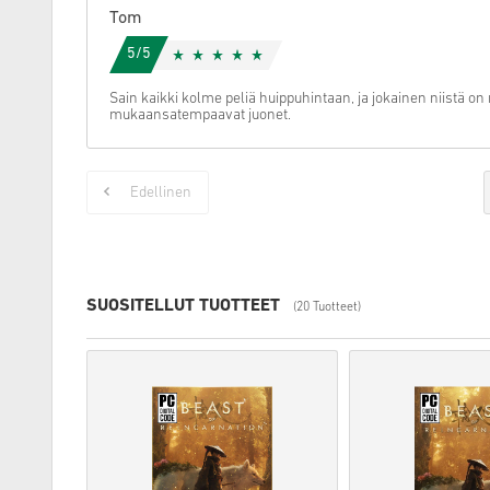
Tom
5/5
Sain kaikki kolme peliä huippuhintaan, ja jokainen niistä on
mukaansatempaavat juonet.
Edellinen
SUOSITELLUT TUOTTEET
(20 Tuotteet)