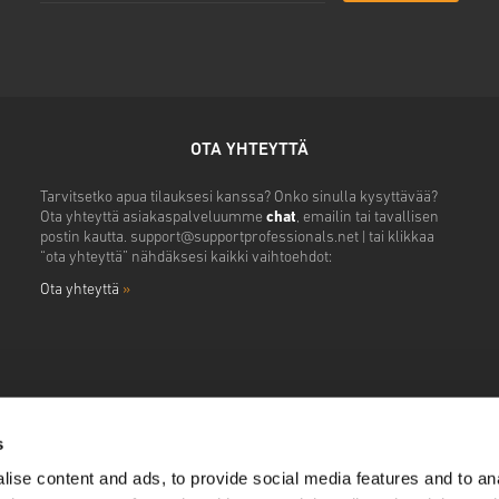
OTA YHTEYTTÄ
Tarvitsetko apua tilauksesi kanssa? Onko sinulla kysyttävää?
Ota yhteyttä asiakaspalveluumme
chat
, emailin tai tavallisen
postin kautta.
support@supportprofessionals.net
| tai klikkaa
“ota yhteyttä” nähdäksesi kaikki vaihtoehdot:
Ota yhteyttä
»
s
ise content and ads, to provide social media features and to anal