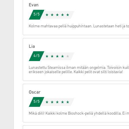
Evan
Peruuta
5/5
Kolme mahtavaa peliä huippuhintaan. Lunastetaan heti ja toi
Lia
4/5
Lunastettu Steamissa ilman mitään ongelmia. Toivoisin kuiten
erikseen jokaiselle pelille. Kaikki pelit ovat silti loistavia!
Oscar
5/5
Mikä diili! Kaikki kolme Bioshock-peliä yhdellä koodilla. Ei