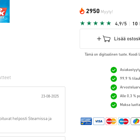
2950
Myyty!
4,9/5
10
Lisää ostos
Tämä on digitaalinen tuote. Koodi l
Asiakastyyty
utteet
99,9 % tilau
Arvosteluarv
hti:
Alle 0,3 % p
23-08-2025
Maksa luotta
ituvat helposti Steamissa ja