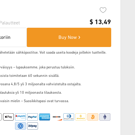
$
13,49
Palautteet
koriin
Buy Now
ähetetään sähköpostitse. Voit saada useita koodeja joillekin tuotteille.
väisyys – lupauksemme, joka perustuu tuloksiin.
ksista toimitetaan 60 sekunnin sisällä.
osana 4,8/5 yli 3 miljoonalta vahvistetulta ostajalta.
alautuksia yli 10 miljoonasta tilauksesta.
vaisin mielin – Suosikkitapasi ovat turvassa.