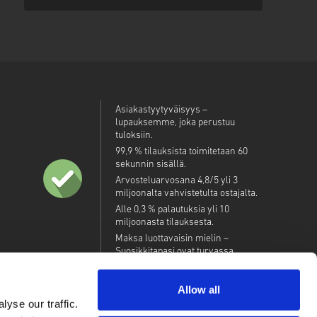
Asiakastyytyväisyys –
lupauksemme, joka perustuu
tuloksiin.
99,9 % tilauksista toimitetaan 60
sekunnin sisällä.
Arvosteluarvosana 4,8/5 yli 3
miljoonalta vahvistetulta ostajalta.
Alle 0,3 % palautuksia yli 10
miljoonasta tilauksesta.
Maksa luottavaisin mielin –
Suosikkitapasi ovat turvassa.
Allow all
yse our traffic.