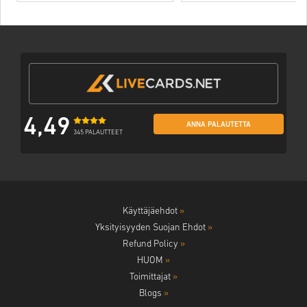
4,49
ANNA PALAUTETTA
345 PALAUTTEET
Käyttäjäehdot
»
Yksityisyyden Suojan Ehdot
»
Refund Policy
»
HUOM
»
Toimittajat
»
Blogs
»