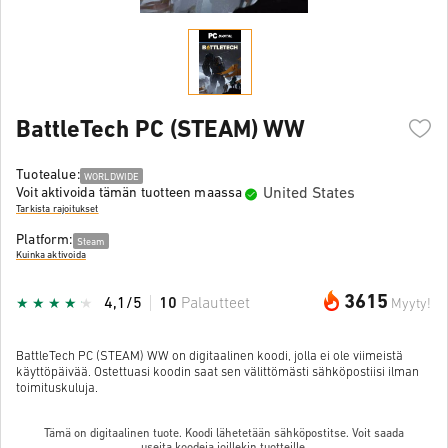
BattleTech PC (STEAM) WW
Tuotealue:
WORLDWIDE
United States
Voit aktivoida tämän tuotteen maassa
Tarkista rajoitukset
Platform:
Steam
Kuinka aktivoida
3615
4,1/5
10
Palautteet
Myyty!
BattleTech PC (STEAM) WW on digitaalinen koodi, jolla ei ole viimeistä
käyttöpäivää. Ostettuasi koodin saat sen välittömästi sähköpostiisi ilman
toimituskuluja.
Tämä on digitaalinen tuote. Koodi lähetetään sähköpostitse. Voit saada
useita koodeja joillekin tuotteille.