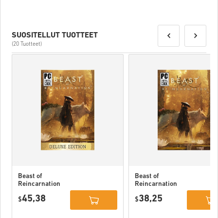
SUOSITELLUT TUOTTEET
(20 Tuotteet)
Beast of
Beast of
Reincarnation
Reincarnation
Deluxe Edition
PC (STEAM)
45,38
38,25
PC (STEAM)
$
$