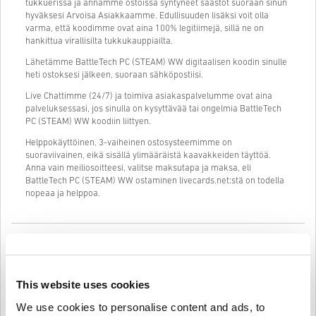
tukkuerissä ja annamme ostoissa syntyneet säästöt suoraan sinun
hyväksesi Arvoisa Asiakkaamme. Edullisuuden lisäksi voit olla
varma, että koodimme ovat aina 100% legitiimejä, sillä ne on
hankittua virallisilta tukkukauppiailta.
Lähetämme BattleTech PC (STEAM) WW digitaalisen koodin sinulle
heti ostoksesi jälkeen, suoraan sähköpostiisi.
Live Chattimme (24/7) ja toimiva asiakaspalvelumme ovat aina
palveluksessasi, jos sinulla on kysyttävää tai ongelmia BattleTech
PC (STEAM) WW koodiin liittyen.
Helppokäyttöinen, 3-vaiheinen ostosysteemimme on
suoraviivainen, eikä sisällä ylimääräistä kaavakkeiden täyttöä.
Anna vain meiliosoitteesi, valitse maksutapa ja maksa, eli
BattleTech PC (STEAM) WW ostaminen livecards.net:stä on todella
nopeaa ja helppoa.
Näin se toimii Livecards.netissä
HUOM
Uusi Livecards.netissä? Digitaalisten koodien ostaminen on nopeaa
This website uses cookies
ja helppoa:
We use cookies to personalise content and ads, to
Pre-Order
tuotteet ovat tilattavissa ennakkoon ja ne