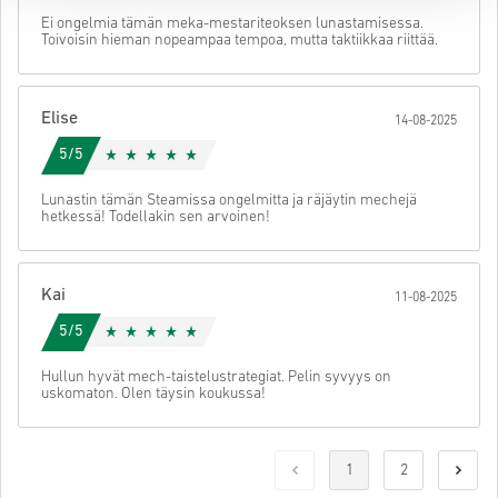
Ei ongelmia tämän meka-mestariteoksen lunastamisessa.
Toivoisin hieman nopeampaa tempoa, mutta taktiikkaa riittää.
Elise
14-08-2025
5/5
Lunastin tämän Steamissa ongelmitta ja räjäytin mechejä
hetkessä! Todellakin sen arvoinen!
Kai
11-08-2025
5/5
Hullun hyvät mech-taistelustrategiat. Pelin syvyys on
uskomaton. Olen täysin koukussa!
1
2