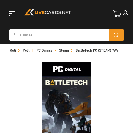
Toggle
Koti
Pelit
PC Games
Steam
BattleTech PC (STEAM) WW
navigation