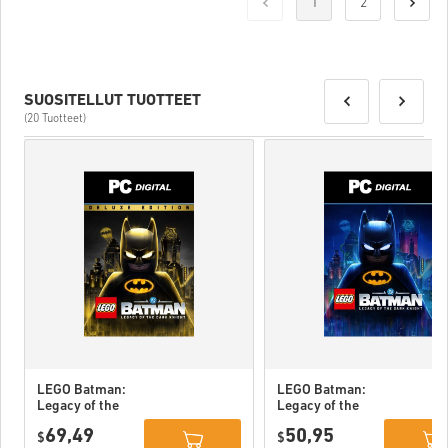
1
2
SUOSITELLUT TUOTTEET
(20 Tuotteet)
LEGO Batman:
LEGO Batman:
Legacy of the
Legacy of the
Dark Knight
Dark Knight PC
69,49
50,95
Deluxe Edition
$
(STEAM) EU
$