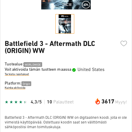
Battlefield 3 - Aftermath DLC
(ORIGIN) WW
Tuotealue:
WORLDWIDE
United States
Voit aktivoida tämän tuotteen maassa
Tarkista rajoitukset
Platform:
Origin
Kuinka aktivoida
3617
4,3/5
10
Palautteet
Myyty!
Battlefield 3 - Aftermath DLC (ORIGIN) WW on digitaalinen koodi, jolla ei ole
viimeistä käyttöpäivää. Ostettuasi koodin saat sen välittömästi
sähköpostiisi ilman toimituskuluja.