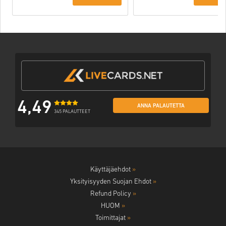
DLC PC (STEAM)
EU
4,49
ANNA PALAUTETTA
345 PALAUTTEET
Käyttäjäehdot
»
Yksityisyyden Suojan Ehdot
»
Refund Policy
»
HUOM
»
Toimittajat
»