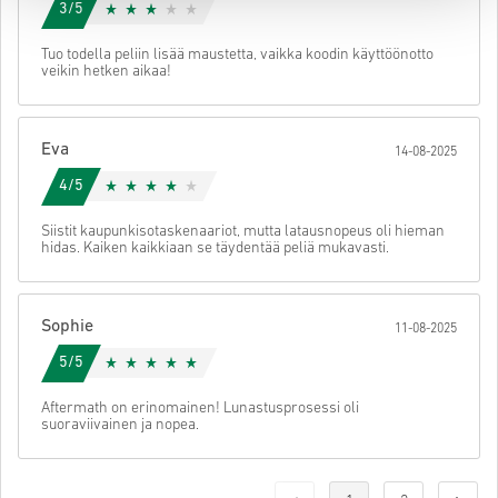
3/5
Tuo todella peliin lisää maustetta, vaikka koodin käyttöönotto
veikin hetken aikaa!
Eva
14-08-2025
4/5
Siistit kaupunkisotaskenaariot, mutta latausnopeus oli hieman
hidas. Kaiken kaikkiaan se täydentää peliä mukavasti.
Sophie
11-08-2025
5/5
Aftermath on erinomainen! Lunastusprosessi oli
suoraviivainen ja nopea.