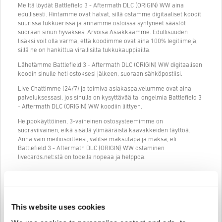
Meiltä löydät Battlefield 3 - Aftermath DLC (ORIGIN) WW aina
edullisesti. Hintamme ovat halvat, sillä ostamme digitaaliset koodit
suurissa tukkuerissä ja annamme ostoissa syntyneet säästöt
suoraan sinun hyväksesi Arvoisa Asiakkaamme. Edullisuuden
lisäksi voit olla varma, että koodimme ovat aina 100% legitiimejä,
sillä ne on hankittua virallisilta tukkukauppiailta.
Lähetämme Battlefield 3 - Aftermath DLC (ORIGIN) WW digitaalisen
koodin sinulle heti ostoksesi jälkeen, suoraan sähköpostiisi.
Live Chattimme (24/7) ja toimiva asiakaspalvelumme ovat aina
palveluksessasi, jos sinulla on kysyttävää tai ongelmia Battlefield 3
- Aftermath DLC (ORIGIN) WW koodiin liittyen.
Helppokäyttöinen, 3-vaiheinen ostosysteemimme on
suoraviivainen, eikä sisällä ylimääräistä kaavakkeiden täyttöä.
Anna vain meiliosoitteesi, valitse maksutapa ja maksa, eli
Battlefield 3 - Aftermath DLC (ORIGIN) WW ostaminen
livecards.net:stä on todella nopeaa ja helppoa.
Näin se toimii Livecards.netissä
This website uses cookies
HUOM
Uusi Livecards.netissä? Digitaalisten koodien ostaminen on nopeaa