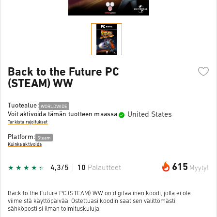
Back to the Future PC
(STEAM) WW
Tuotealue:
WORLDWIDE
United States
Voit aktivoida tämän tuotteen maassa
Tarkista rajoitukset
Platform:
Steam
Kuinka aktivoida
615
4,3/5
10
Palautteet
Myyty!
Back to the Future PC (STEAM) WW on digitaalinen koodi, jolla ei ole
viimeistä käyttöpäivää. Ostettuasi koodin saat sen välittömästi
sähköpostiisi ilman toimituskuluja.