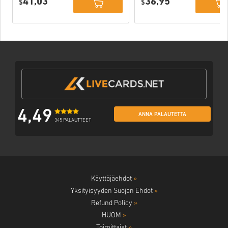
41,03
36,95
PC (STEAM)
$
$
4,49
ANNA PALAUTETTA
345 PALAUTTEET
Käyttäjäehdot
»
Yksityisyyden Suojan Ehdot
»
Refund Policy
»
HUOM
»
Toimittajat
»