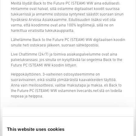
Meiltä löydät Back to the Future PC (STEAM) WW aina edullisesti.
Hintamme ovat halvat, sillä ostamme digitaaliset koodit suurissa
tukkuerissä ja annamme ostoissa syntyneet säästöt suoraan sinun
hyväksesi Arvoisa Asiakkaamme. Edullisuuden lisäksi voit olla
varma, että koodimme ovat aina 100% legitiimejä, sillä ne on
hankittua virallisilta tukkukauppiailta.
Lähetämme Back to the Future PC (STEAM) WW digitaalisen koodin
sinulle heti ostoksesi jälkeen, suoraan sähköpostiisi.
Live Chattimme (24/7) ja toimiva asiakaspalvelumme ovat aina
palveluksessasi, jos sinulla on kysyttävää tai ongelmia Back to the
Future PC (STEAM) WW koodiin liittyen.
Helppokäyttöinen, 3-vaiheinen ostosysteemimme on
suoraviivainen, eikä sisällä ylimääräistä kaavakkeiden täyttöä.
Anna vain meiliosoitteesi, valitse maksutapa ja maksa, eli Back to
the Future PC (STEAM) WW ostaminen livecards.net:stä on todella
nopeaa ja helppoa.
Näin se toimii Livecards.netissä
This website uses cookies
HUOM
Uusi Livecards.netissä? Digitaalisten koodien ostaminen on nopeaa