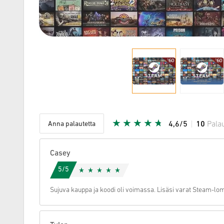
Anna palautetta
4,6/5
10
Pala
Annettu tä
Casey
5/5
Sujuva kauppa ja koodi oli voimassa. Lisäsi varat Steam-lo