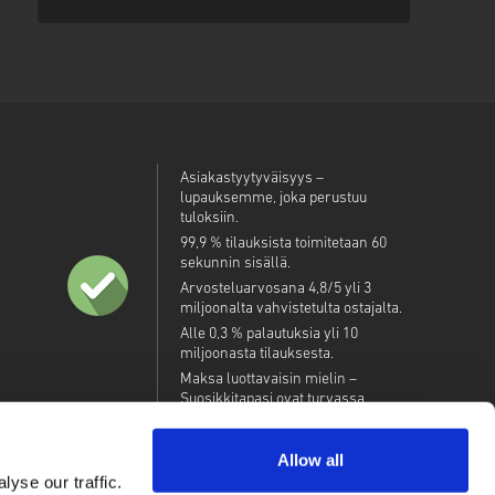
Asiakastyytyväisyys –
lupauksemme, joka perustuu
tuloksiin.
99,9 % tilauksista toimitetaan 60
sekunnin sisällä.
Arvosteluarvosana 4,8/5 yli 3
miljoonalta vahvistetulta ostajalta.
Alle 0,3 % palautuksia yli 10
miljoonasta tilauksesta.
Maksa luottavaisin mielin –
Suosikkitapasi ovat turvassa.
Allow all
yse our traffic.