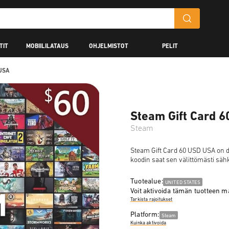
TIT
MOBIILILATAUS
OHJELMISTOT
PELIT
 USA
Steam Gift Card 
Steam
Steam Gift Card 60 USD USA on dig
koodin saat sen välittömästi sähk
Tuotealue:
UNITED STATES
Voit aktivoida tämän tuotteen 
Tarkista rajoitukset
Platform:
Steam
Kuinka aktivoida