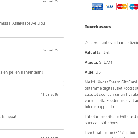
17-08-2025
Lähetä
issa. Asiakaspalvelu oli
Tuotekuvaus
⚠️ Tämä tuote voidaan aktivoi
14-08-2025
Valuutta:
USD
Alusta:
STEAM
sien pelien hankintaan!
Alue:
US
Meiltä löydät Steam Gift Card
ostamme digitaaliset koodit 
säästöt suoraan sinun hyväks
11-08-2025
varma, että koodimme ovat aina
tukkukauppiailta.
va kauppa!
Lähetämme Steam Gift Card 60 
suoraan sähköpostiisi.
Live Chattimme (24/7) ja toi