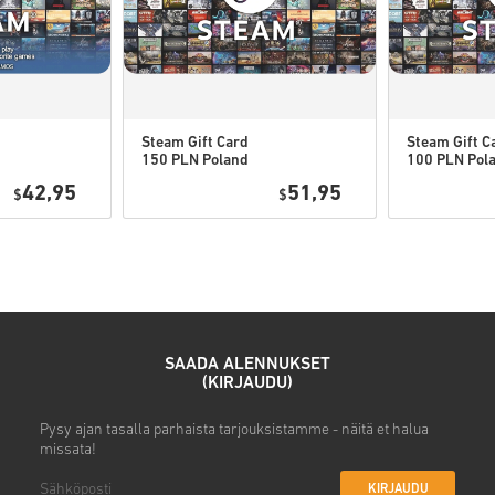
Voit saada useita koodeja jo
Steam Gift Card
Steam Gift C
150 PLN Poland
100 PLN Pol
Katso nopea opas yllä tai seur
42,95
51,95
$
$
• Valitse tuote
• Syötä sähköpostiosoitteesi
• Valitse haluamasi maksuta
• Viimeistele tilauksesi
Tämän jälkeen saat sähköposti
SAADA ALENNUKSET
(KIRJAUDU)
Pysy ajan tasalla parhaista tarjouksistamme - näitä et halua
missata!
KIRJAUDU