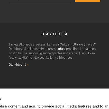
OTA YHTEYTTÄ
Tarvitsetko apua tilauksesi kanssa? Onko sinulla kysyttävää?
Ota yhteyttä asiakaspalveluumme
chat
, emailin tai tavallisen
postin kautta.
support@supportprofessionals.net
| tai klikkaa
“ota yhteyttä” nähdäksesi kaikki vaihtoehdot:
Ota yhteyttä
»
s
ise content and ads, to provide social media features and to anal