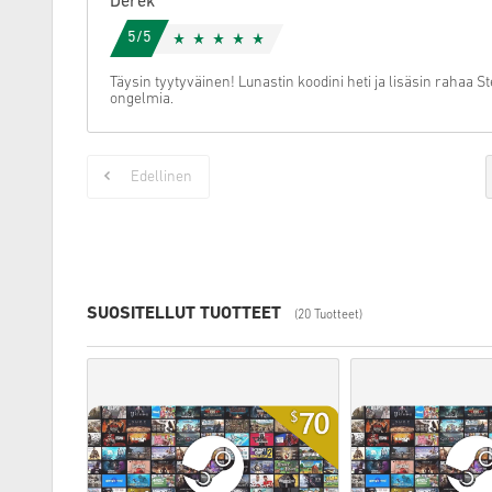
Derek
5/5
Täysin tyytyväinen! Lunastin koodini heti ja lisäsin rahaa
ongelmia.
Edellinen
SUOSITELLUT TUOTTEET
(20 Tuotteet)