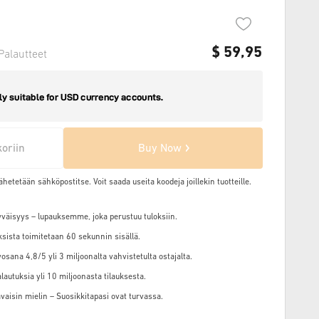
$
59,95
Palautteet
koriin
Buy Now
ähetetään sähköpostitse. Voit saada useita koodeja joillekin tuotteille.
väisyys – lupauksemme, joka perustuu tuloksiin.
ksista toimitetaan 60 sekunnin sisällä.
osana 4,8/5 yli 3 miljoonalta vahvistetulta ostajalta.
alautuksia yli 10 miljoonasta tilauksesta.
vaisin mielin – Suosikkitapasi ovat turvassa.