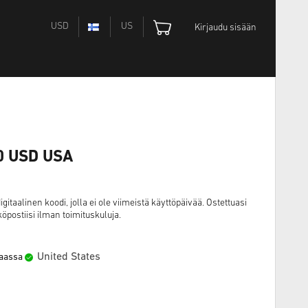
USD
US
Kirjaudu sisään
60 USD USA
itaalinen koodi, jolla ei ole viimeistä käyttöpäivää. Ostettuasi
öpostiisi ilman toimituskuluja.
United States
maassa