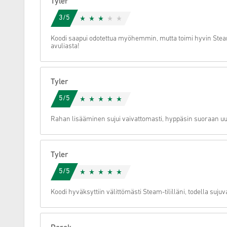
Tyler
3/5
Peruuta
Koodi saapui odotettua myöhemmin, mutta toimi hyvin Steam
avuliasta!
Tyler
5/5
Rahan lisääminen sujui vaivattomasti, hyppäsin suoraan uu
Tyler
5/5
Koodi hyväksyttiin välittömästi Steam-tililläni, todella suju