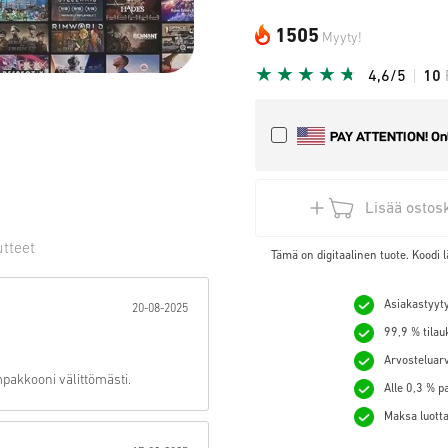
1505
Myyty!
4,6/5
10
Lisää ostos
utteet
Tämä on digitaalinen tuote. Koodi l
hti:
Asiakastyyty
20-08-2025
99,9 % tilau
Arvosteluarv
mpakkooni välittömästi.
Alle 0,3 % p
Maksa luotta