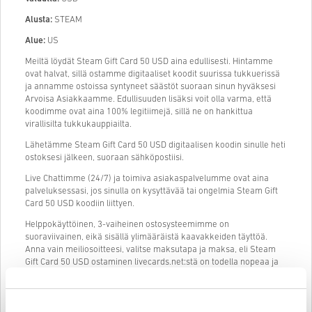
Alusta:
STEAM
Alue:
US
Meiltä löydät Steam Gift Card 50 USD aina edullisesti. Hintamme
ovat halvat, sillä ostamme digitaaliset koodit suurissa tukkuerissä
ja annamme ostoissa syntyneet säästöt suoraan sinun hyväksesi
Arvoisa Asiakkaamme. Edullisuuden lisäksi voit olla varma, että
koodimme ovat aina 100% legitiimejä, sillä ne on hankittua
virallisilta tukkukauppiailta.
Lähetämme Steam Gift Card 50 USD digitaalisen koodin sinulle heti
ostoksesi jälkeen, suoraan sähköpostiisi.
Live Chattimme (24/7) ja toimiva asiakaspalvelumme ovat aina
palveluksessasi, jos sinulla on kysyttävää tai ongelmia Steam Gift
Card 50 USD koodiin liittyen.
Helppokäyttöinen, 3-vaiheinen ostosysteemimme on
suoraviivainen, eikä sisällä ylimääräistä kaavakkeiden täyttöä.
Anna vain meiliosoitteesi, valitse maksutapa ja maksa, eli Steam
Gift Card 50 USD ostaminen livecards.net:stä on todella nopeaa ja
helppoa.