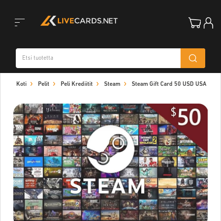
Toggle
Koti
Pelit
Peli Krediitit
Steam
Steam Gift Card 50 USD USA
navigation