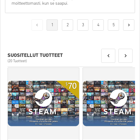
moitteettomasti, kun se saapui.
1
2
3
4
5
SUOSITELLUT TUOTTEET
(20 Tuotteet)