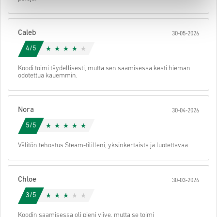
• Valitse haluamasi maksutapa
• Viimeistele tilauksesi
Tämän jälkeen saat sähköpostin, jossa on turvallinen linkki koodisi
Caleb
30-05-2026
käyttöön.
4/5
Koodi toimi täydellisesti, mutta sen saamisessa kesti hieman
odotettua kauemmin.
Nora
30-04-2026
5/5
Välitön tehostus Steam-tililleni, yksinkertaista ja luotettavaa.
Chloe
30-03-2026
3/5
Koodin saamisessa oli pieni viive, mutta se toimi