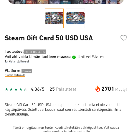
Steam Gift Card 50 USD USA
Tuotealue:
UNITED STATES
United States
Voit aktivoida tämän tuotteen maassa
Tarkista rajoitukset
Platform:
Steam
Kuinka aktivoida
2701
4,36/5
25
Palautteet
Myyty!
Steam Gift Card 50 USD USA on digitaalinen koodi, jolla ei ole viimeistä
käyttöpäivää. Ostettuasi koodin saat sen välittömästi sähköpostiisi ilman
toimituskuluja.
Tämä on digitaalinen tuote. Koodi lähetetään sähköpostitse. Voit saada
useita koodeja joillekin tuotteille.