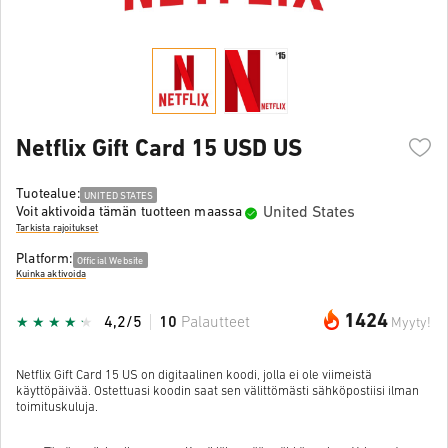
Netflix Gift Card 15 USD US
Tuotealue:
UNITED STATES
United States
Voit aktivoida tämän tuotteen maassa
Tarkista rajoitukset
Platform:
Official Website
Kuinka aktivoida
1424
4,2/5
10
Palautteet
Myyty!
Netflix Gift Card 15 US on digitaalinen koodi, jolla ei ole viimeistä
käyttöpäivää. Ostettuasi koodin saat sen välittömästi sähköpostiisi ilman
toimituskuluja.