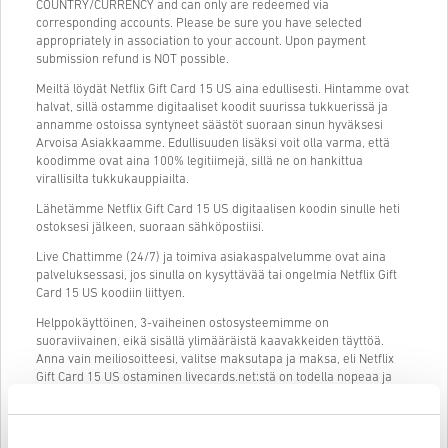
COUNTRY/CURRENCY and can only are redeemed via
corresponding accounts. Please be sure you have selected
appropriately in association to your account. Upon payment
submission refund is NOT possible.
Meiltä löydät Netflix Gift Card 15 US aina edullisesti. Hintamme ovat
halvat, sillä ostamme digitaaliset koodit suurissa tukkuerissä ja
annamme ostoissa syntyneet säästöt suoraan sinun hyväksesi
Arvoisa Asiakkaamme. Edullisuuden lisäksi voit olla varma, että
koodimme ovat aina 100% legitiimejä, sillä ne on hankittua
virallisilta tukkukauppiailta.
Lähetämme Netflix Gift Card 15 US digitaalisen koodin sinulle heti
ostoksesi jälkeen, suoraan sähköpostiisi.
Live Chattimme (24/7) ja toimiva asiakaspalvelumme ovat aina
palveluksessasi, jos sinulla on kysyttävää tai ongelmia Netflix Gift
Card 15 US koodiin liittyen.
Helppokäyttöinen, 3-vaiheinen ostosysteemimme on
suoraviivainen, eikä sisällä ylimääräistä kaavakkeiden täyttöä.
Anna vain meiliosoitteesi, valitse maksutapa ja maksa, eli Netflix
Gift Card 15 US ostaminen livecards.net:stä on todella nopeaa ja
helppoa.