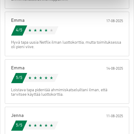
• Valitse haluamasi maksutapa
• Viimeistele tilauksesi
Tämän jälkeen saat sähköpostin, jossa on turvallinen linkki koodisi
Emma
17-08-2025
käyttöön.
4/5
Hyvä tapa uusia Netflix ilman luottokorttia, mutta toimituksessa
oli pieni viive.
Emma
14-08-2025
5/5
Loistava tapa pidentää ahmimiskatseluiltani ilman, että
tarvitsee käyttää luottokorttia.
Jenna
11-08-2025
5/5