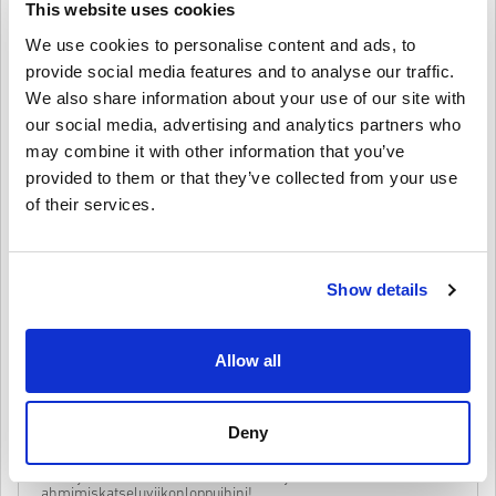
This website uses cookies
Näin se toimii Livecards.netissä
We use cookies to personalise content and ads, to
HUOM
provide social media features and to analyse our traffic.
Uusi Livecards.netissä? Digitaalisten koodien ostaminen on nopeaa
ja helppoa:
We also share information about your use of our site with
Pre-Order
tuotteet ovat tilattavissa ennakkoon ja ne
our social media, advertising and analytics partners who
toimitetaan viimeistään tuotteen julkaisupäivänä, muut
may combine it with other information that you’ve
Anna palautetta
4,2/5
10
Palautteet
tuotteet toimitamme heti kun maksu on saapunut perille.
provided to them or that they’ve collected from your use
Emme myy tuotteita kaupalliseen käyttöön.
Ostat vain digitaalisen tuotteen.
of their services.
Lisätietoja, ks.
UKK
.
Aaron
23-08-2025
Jos sinulla on ongelmia ostoksenteon yhteydessä, otathan
Annettu tähti:
3/5
meihin
yhteyttä
.
Kaikki ladattavat pelikoodimme on tuotettu pelin kehittäjän
Show details
toimesta ja siksi ne ovat taatusti aitoja ja alkuperäisiä.
Koodi toimi, mutta sen saamisessa kesti hieman odotettua
kauemmin.
Koodeilla ei ole parasta ennen -päivää.
Ladattava sisältö ja DLC- tuotteet: Sinulla on oltava
alkuperäinen peruspeli voidaksesi käyttää näitä tuotteita.
Allow all
Voit saada useita koodeja joillekin tuotteille.
Brooke
20-08-2025
Katso nopea opas yllä tai seuraa alla olevia vaiheita 👇
Deny
5/5
• Valitse tuote
Lähetä
Peruuta
Lisätty Netflix-tililleni sekunneissa, täydellistä
• Syötä sähköpostiosoitteesi
ahmimiskatseluviikonloppuihini!