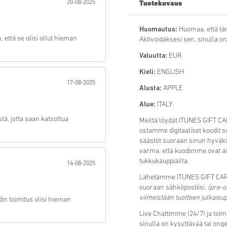
20-08-2025
Tuotekuvaus
Lähetä
Huomautus:
Huomaa, että tä
, että se olisi ollut hieman
Aktivoidaksesi sen, sinulla on 
Valuutta:
EUR
Kieli:
ENGLISH
17-08-2025
Alusta:
APPLE
Alue:
ITALY
stä, jotta saan katsottua
Meiltä löydät ITUNES GIFT CAR
ostamme digitaaliset koodit 
säästöt suoraan sinun hyväks
varma, että koodimme ovat aina
tukkukauppiailta.
14-08-2025
Lähetämme ITUNES GIFT CARD 2
suoraan sähköpostiisi.
(pre-o
viimeistään tuotteen julkaisu
din toimitus olisi hieman
Live Chattimme (24/7) ja toi
sinulla on kysyttävää tai ong