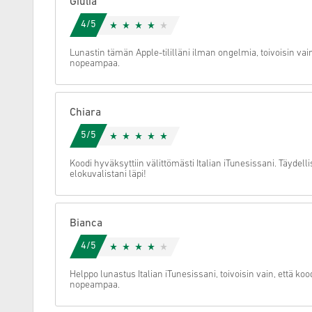
Giulia
4/5
Peruuta
Lunastin tämän Apple-tililläni ilman ongelmia, toivoisin vain
nopeampaa.
Chiara
5/5
Koodi hyväksyttiin välittömästi Italian iTunesissani. Täydelli
elokuvalistani läpi!
Bianca
4/5
Helppo lunastus Italian iTunesissani, toivoisin vain, että koo
nopeampaa.