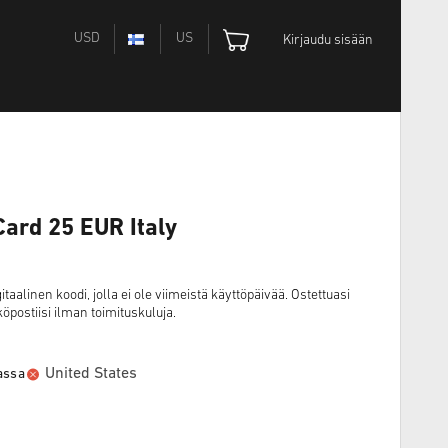
USD
US
Kirjaudu sisään
Card 25 EUR Italy
alinen koodi, jolla ei ole viimeistä käyttöpäivää. Ostettuasi
öpostiisi ilman toimituskuluja.
United States
aassa