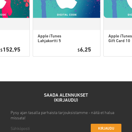
Apple iTunes
Apple iTunes
Lahjakortti 5
Gift Card 10
Katso nopea opas yllä tai seur
USD USA
USD USA
152,95
6,25
$
$
• Valitse tuote
• Syötä sähköpostiosoitteesi
• Valitse haluamasi maksuta
• Viimeistele tilauksesi
Tämän jälkeen saat sähköposti
SAADA ALENNUKSET
(KIRJAUDU)
Pysy ajan tasalla parhaista tarjouksistamme - näitä et halua
missata!
KIRJAUDU