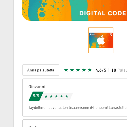
Anna palautetta
4,6/5
10
Pala
Annettu tä
Giovanni
5/5
Täydellinen sovellusten lisäämiseen iPhoneeni! Lunastettu