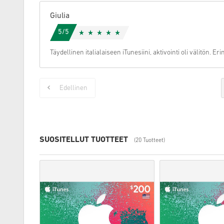
Giulia
5/5
Täydellinen italialaiseen iTunesiini, aktivointi oli välitön. Er
Edellinen
SUOSITELLUT TUOTTEET
(20 Tuotteet)