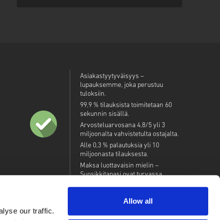
Asiakastyytyväisyys –
lupauksemme, joka perustuu
tuloksiin.
99,9 % tilauksista toimitetaan 60
sekunnin sisällä.
Arvosteluarvosana 4,8/5 yli 3
miljoonalta vahvistetulta ostajalta.
Alle 0,3 % palautuksia yli 10
miljoonasta tilauksesta.
Maksa luottavaisin mielin –
Suosikkitapasi ovat turvassa.
Allow all
yse our traffic.