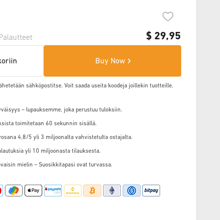
$
29,95
Palautteet
koriin
Buy Now
ähetetään sähköpostitse. Voit saada useita koodeja joillekin tuotteille.
väisyys – lupauksemme, joka perustuu tuloksiin.
ksista toimitetaan 60 sekunnin sisällä.
osana 4,8/5 yli 3 miljoonalta vahvistetulta ostajalta.
alautuksia yli 10 miljoonasta tilauksesta.
vaisin mielin – Suosikkitapasi ovat turvassa.