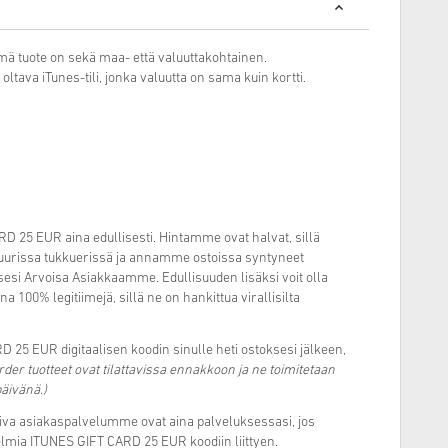
mä tuote on sekä maa- että valuuttakohtainen.
oltava iTunes-tili, jonka valuutta on sama kuin kortti.
D 25 EUR aina edullisesti. Hintamme ovat halvat, sillä
suurissa tukkuerissä ja annamme ostoissa syntyneet
esi Arvoisa Asiakkaamme. Edullisuuden lisäksi voit olla
 100% legitiimejä, sillä ne on hankittua virallisilta
5 EUR digitaalisen koodin sinulle heti ostoksesi jälkeen,
rder tuotteet ovat tilattavissa ennakkoon ja ne toimitetaan
päivänä.)
miva asiakaspalvelumme ovat aina palveluksessasi, jos
elmia ITUNES GIFT CARD 25 EUR koodiin liittyen.