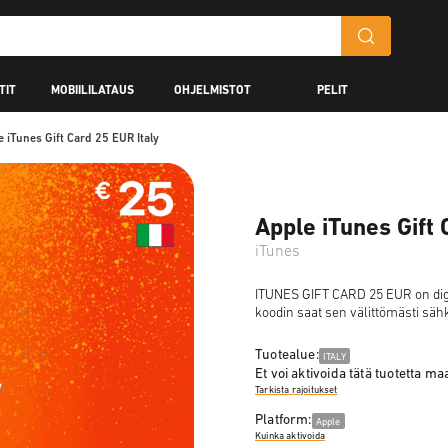
TIT
MOBIILILATAUS
OHJELMISTOT
PELIT
e iTunes Gift Card 25 EUR Italy
Apple iTunes Gift 
iTunes
ITUNES GIFT CARD 25 EUR on digita
koodin saat sen välittömästi sähk
Tuotealue:
ITALY
Et voi aktivoida tätä tuotetta m
Tarkista rajoitukset
Platform:
Apple
Kuinka aktivoida