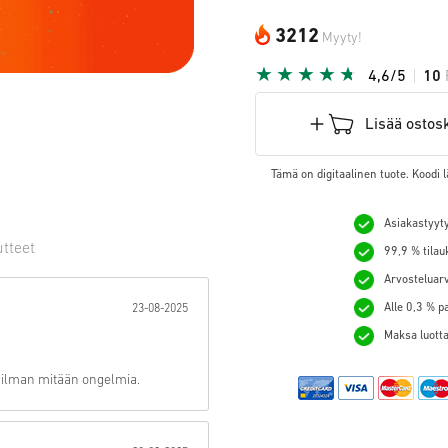
3212
Myyty!
4,6/5
10
Lisää ostos
Tämä on digitaalinen tuote. Koodi l
Asiakastyyty
utteet
99,9 % tilau
Arvosteluarv
hti:
Alle 0,3 % p
23-08-2025
Maksa luotta
 ilman mitään ongelmia.