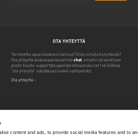
OTA YHTEYTTÄ
Tarvitsetko apua tilauksesi kanssa? Onko sinulla kysyttävää?
Ota yhteyttä asiakaspalveluumme
chat
, emailin tai tavallisen
postin kautta.
support@supportprofessionals.net
| tai klikkaa
“ota yhteyttä” nähdäksesi kaikki vaihtoehdot:
Ota yhteyttä
»
s
ise content and ads, to provide social media features and to anal