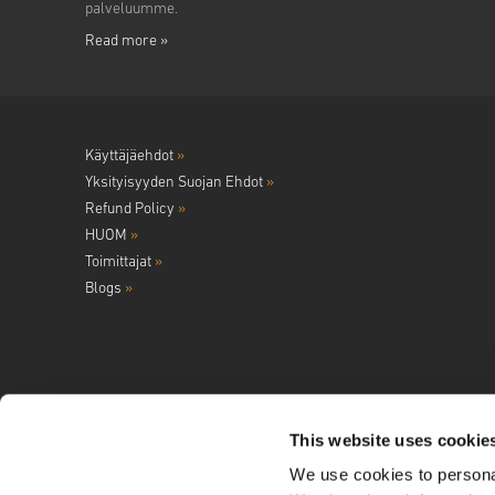
palveluumme.
Read more »
Käyttäjäehdot
»
Yksityisyyden Suojan Ehdot
»
Refund Policy
»
HUOM
»
Toimittajat
»
Blogs
»
This website uses cookie
We use cookies to personal
Seuraa meitä