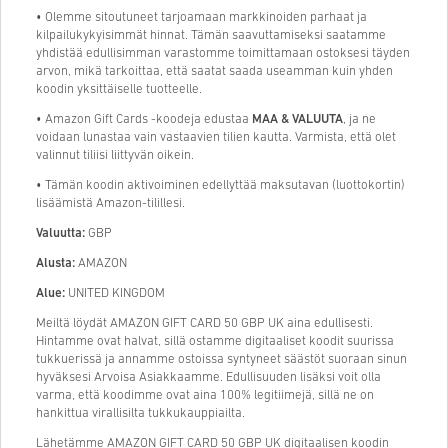
• Olemme sitoutuneet tarjoamaan markkinoiden parhaat ja
kilpailukykyisimmät hinnat. Tämän saavuttamiseksi saatamme
yhdistää edullisimman varastomme toimittamaan ostoksesi täyden
arvon, mikä tarkoittaa, että saatat saada useamman kuin yhden
koodin yksittäiselle tuotteelle.
• Amazon Gift Cards -koodeja edustaa
MAA & VALUUTA
, ja ne
voidaan lunastaa vain vastaavien tilien kautta. Varmista, että olet
valinnut tiliisi liittyvän oikein.
• Tämän koodin aktivoiminen edellyttää maksutavan (luottokortin)
lisäämistä Amazon-tilillesi.
Valuutta:
GBP
Alusta:
AMAZON
Alue:
UNITED KINGDOM
Meiltä löydät AMAZON GIFT CARD 50 GBP UK aina edullisesti.
Hintamme ovat halvat, sillä ostamme digitaaliset koodit suurissa
tukkuerissä ja annamme ostoissa syntyneet säästöt suoraan sinun
hyväksesi Arvoisa Asiakkaamme. Edullisuuden lisäksi voit olla
varma, että koodimme ovat aina 100% legitiimejä, sillä ne on
hankittua virallisilta tukkukauppiailta.
Lähetämme AMAZON GIFT CARD 50 GBP UK digitaalisen koodin