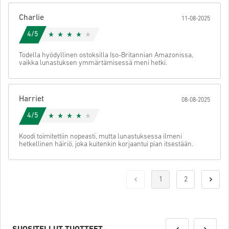
Charlie
11-08-2025
4/5
Todella hyödyllinen ostoksilla Iso-Britannian Amazonissa,
vaikka lunastuksen ymmärtämisessä meni hetki.
Harriet
08-08-2025
4/5
Koodi toimitettiin nopeasti, mutta lunastuksessa ilmeni
hetkellinen häiriö, joka kuitenkin korjaantui pian itsestään.
1
2