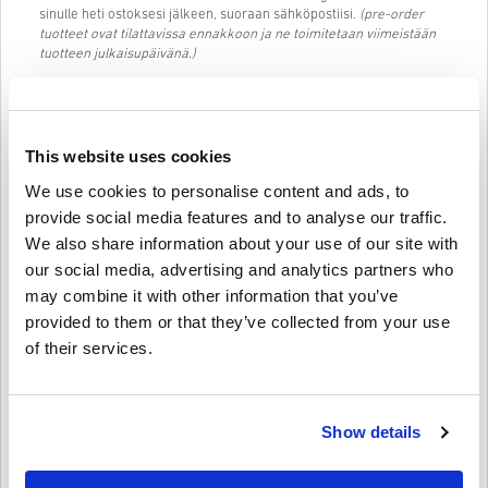
sinulle heti ostoksesi jälkeen, suoraan sähköpostiisi.
(pre-order
tuotteet ovat tilattavissa ennakkoon ja ne toimitetaan viimeistään
tuotteen julkaisupäivänä.)
Live Chattimme (24/7) ja toimiva asiakaspalvelumme ovat aina
palveluksessasi, jos sinulla on kysyttävää tai ongelmia AMAZON
GIFT CARD 50 GBP UK koodiin liittyen.
This website uses cookies
Helppokäyttöinen, 3-vaiheinen ostosysteemimme on
suoraviivainen, eikä sisällä ylimääräistä kaavakkeiden täyttöä.
We use cookies to personalise content and ads, to
Anna vain meiliosoitteesi, valitse maksutapa ja maksa, eli AMAZON
provide social media features and to analyse our traffic.
GIFT CARD 50 GBP UK ostaminen livecards.net:stä on todella
nopeaa ja helppoa.
We also share information about your use of our site with
our social media, advertising and analytics partners who
may combine it with other information that you’ve
Näin se toimii Livecards.netissä
provided to them or that they’ve collected from your use
of their services.
HUOM
Uusi Livecards.netissä? Digitaalisten koodien ostaminen on nopeaa
ja helppoa:
Pre-Order
tuotteet ovat tilattavissa ennakkoon ja ne
toimitetaan viimeistään tuotteen julkaisupäivänä, muut
Show details
Anna palautetta
4,6/5
10
Palautteet
tuotteet toimitamme heti kun maksu on saapunut perille.
Emme myy tuotteita kaupalliseen käyttöön.