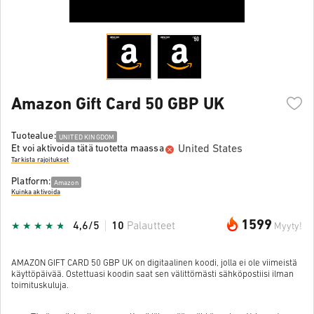
Amazon Gift Card 50 GBP UK
Tuotealue:
UNITED KINGDOM
United States
Et voi aktivoida tätä tuotetta maassa
Tarkista rajoitukset
Platform:
Amazon
Kuinka aktivoida
1599
4,6/5
10
Palautteet
Myyty!
AMAZON GIFT CARD 50 GBP UK on digitaalinen koodi, jolla ei ole viimeistä
käyttöpäivää. Ostettuasi koodin saat sen välittömästi sähköpostiisi ilman
toimituskuluja.