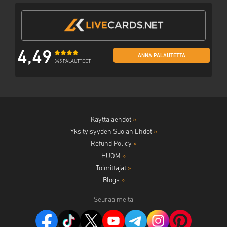
4,49
ANNA PALAUTETTA
345 PALAUTTEET
Käyttäjäehdot
»
Yksityisyyden Suojan Ehdot
»
Refund Policy
»
HUOM
»
Toimittajat
»
Blogs
»
Seuraa meitä